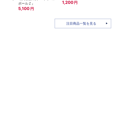
1,200
円
ボールＺ』
A.N.
5,100
15th
7,6
円
注目商品一覧を見る