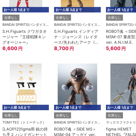
お一人様 1点まで
お一人様 3点まで
お一人様 1点まで
在庫なし
在庫なし
在庫なし
BANDAI SPIRITS(バンダイスピリッツ)
BANDAI SPIRITS(バンダイスピリッツ)
S.H.Figuarts クワガタオ
S.H.Figuarts インディア
ROBOT魂 ＜SID
ージャー『王様戦隊キン
ナ・ジョーンズ（レイダ
MSM-07 量産
グオージャー』
ース/失われたアーク《聖
ver. A.N.I.M.E.
6,600
櫃》）
8,700
5,600
円
円
円
お一人様 3点まで
お一人様 1点まで
お一人様 1点まで
在庫なし
在庫なし
在庫なし
TOMYTEC（トミーテック）
BANDAI SPIRITS(バンダイスピリッツ)
マックスファクトリ
[LAOP12]figma用 銃の持
ROBOT魂 ＜SIDE MS＞
figma HEMET
ち手２ ハンドガンセット
MSM-04 アッガイ ver.
NETHEL『FALS