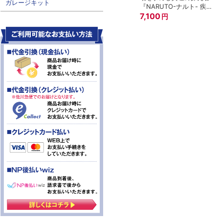
ガレージキット
『NARUTO-ナルト- 疾風
伝』
7,100
円