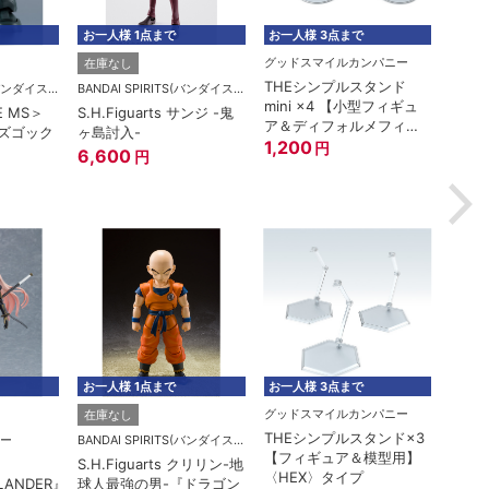
お一人様 1点まで
お一人様 3点まで
お一人
グッドスマイルカンパニー
在庫なし
在庫
THEシンプルスタンド
BANDAI SPIRITS(バンダイスピリッツ)
BANDAI SPIRITS(バンダイスピリッツ)
mini ×4 【小型フィギュ
E MS＞
S.H.Figuarts サンジ -鬼
ROBO
ア＆ディフォルメフィギ
型ズゴック
ヶ島討入-
MSM-
ュア用】
1,200
円
A.N.I
6,600
円
6,1
お一人様 1点まで
お一人様 3点まで
お一人
グッドスマイルカンパニー
在庫なし
在庫
THEシンプルスタンド×3
ー
BANDAI SPIRITS(バンダイスピリッツ)
【フィギュア＆模型用】
S.H.Figuarts クリリン-地
ROBO
〈HEX〉タイプ
LANDER』
球人最強の男-『ドラゴン
RX-7