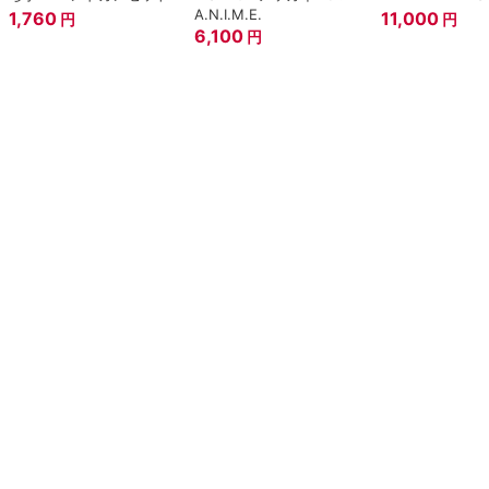
A.N.I.M.E.
1,760
11,000
円
円
6,100
円