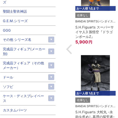
ズ
お一人様 1点まで
聖闘士聖衣神話
在庫なし
G.E.M.シリーズ
BANDAI SPIRITS(バンダイスピリッツ)
S.H.Figuarts スーパーサ
GGG
イヤ人3 孫悟空『ドラゴ
ンボールZ』
その他 シリーズ名
5,900
円
完成品フィギュア(メーカー
別)
完成品フィギュア（その他
メーカー）
ドール
ソフビ
お一人様 1点まで
ケース・ディスプレイベー
在庫なし
ス
BANDAI SPIRITS(バンダイスピリッツ)
カスタムパーツ
S.H.Figuarts 大蛇丸 -永
劫を求めし真理の探究者-