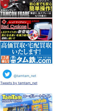
@tamtam_net
Tweets by tamtam_net