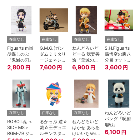
A.N.I.M.E.
在庫なし
在庫なし
在庫なし
在庫なし
Figuarts mini
G.M.G.(ガン
ねんどろいど
S.H.Figuarts
胡蝶しのぶ
ダムミリタリ
どーる 我妻善
孫悟空の腹八
『鬼滅の刃』
ージェネレー
逸『鬼滅の
分目セット
ション） 機動
刃』
『ドラゴンボ
2,800
7,600
6,900
3,600
円
円
円
円
戦士ガンダム
ールZ』
第08MS小隊
地球連邦軍V-
SP09 一般兵
士＆連邦兵専
用バイク
ねんどろいど
在庫なし
在庫なし
在庫なし
パンダ『呪術
ROBOT魂 ＜
るかっぷ 遊☆
ねんどろいど
廻戦』
SIDE MS＞
戯☆王デュエ
はかせ あらゐ
6,100
円
RGM-79 ジム
ルモンスター
けいいちVer.
ver.
ズ ブラック・
『日常』