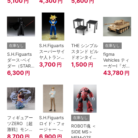
5,100
4,300
5,800
円
円
円
A.N.I.M.E.
マジシャン・
ガール
S.H.Figuarts
THE シンプル
在庫なし
在庫なし
スーパーサイ
スタンド ビル
S.H.Figuarts
figma
ヤ人トランク
ドオンタイプ
ダース･ベイ
Vehicles ティ
ス-その身に秘
(ブラック)
3,700
1,500
円
円
ダー（STAR
ーガーI『ガー
めしスーパー
WARS: Return
ルズ&パンツ
6,300
43,780
円
円
パワー-『ドラ
of the Jedi）
ァー』
ゴンボール
Z』
フィギュアー
S.H.Figuarts
在庫なし
ツZERO ［超
ロイド・フォ
ROBOT魂 ＜
激戦］モンキ
ージャー -フ
SIDE MS＞
ー・D・ルフ
ォージャー家
8,700
6,900
円
円
MSM-07S シ