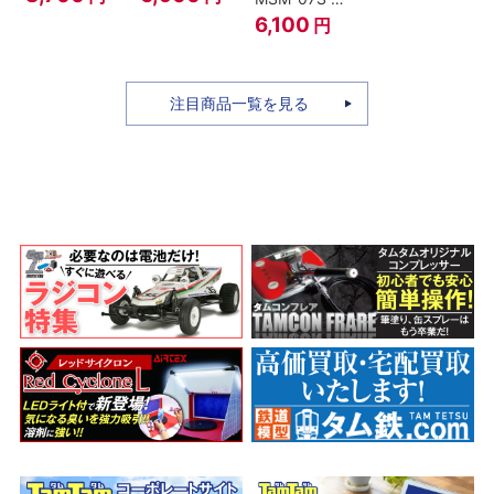
ィ -ギア4 三
のちち-
ャア専用ズゴ
6,100
円
船長 鬼ヶ島怪
『SPY×FAMILY』
ック ver.
物決戦-
A.N.I.M.E.
注目商品一覧を見る