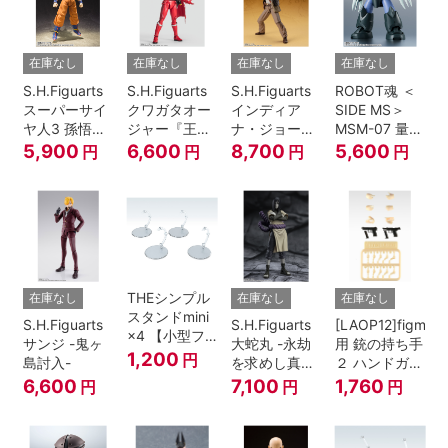
在庫なし
在庫なし
在庫なし
在庫なし
S.H.Figuarts
S.H.Figuarts
S.H.Figuarts
ROBOT魂 ＜
スーパーサイ
クワガタオー
インディア
SIDE MS＞
ヤ人3 孫悟空
ジャー『王様
ナ・ジョーン
MSM-07 量産
『ドラゴンボ
戦隊キングオ
ズ（レイダー
型ズゴック
5,900
6,600
8,700
5,600
円
円
円
円
ールZ』
ージャー』
ス/失われたア
ver.
ーク《聖
A.N.I.M.E.
櫃》）
THEシンプル
在庫なし
在庫なし
在庫なし
スタンドmini
S.H.Figuarts
S.H.Figuarts
[LAOP12]figma
×4 【小型フ
サンジ -鬼ヶ
大蛇丸 -永劫
用 銃の持ち手
ィギュア＆デ
1,200
円
島討入-
を求めし真理
２ ハンドガン
ィフォルメフ
の探究者-
セット
6,600
7,100
1,760
円
円
円
ィギュア用】
『NARUTO-
ナルト- 疾風
伝』