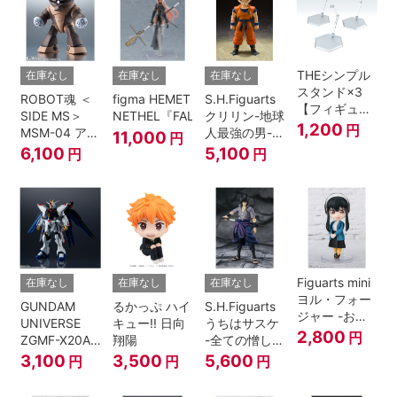
THEシンプル
在庫なし
在庫なし
在庫なし
スタンド×3
ROBOT魂 ＜
figma HEMET
S.H.Figuarts
【フィギュア
SIDE MS＞
NETHEL『FALSLANDER』
クリリン-地球
＆模型用】
1,200
円
MSM-04 アッ
人最強の男-
11,000
円
〈HEX〉タイ
ガイ ver.
『ドラゴンボ
6,100
5,100
円
円
プ
A.N.I.M.E.
ールＺ』
Figuarts mini
在庫なし
在庫なし
在庫なし
ヨル・フォー
GUNDAM
るかっぷ ハイ
S.H.Figuarts
ジャー -おで
UNIVERSE
キュー!! 日向
うちはサスケ
けけこーで-
2,800
円
ZGMF-X20A
翔陽
-全ての憎しみ
『SPY×FAMILY』
STRIKE
を背負う者-
3,100
3,500
5,600
円
円
円
FREEDOM
『NARUTO -
GUNDAM
ナルト- 疾風