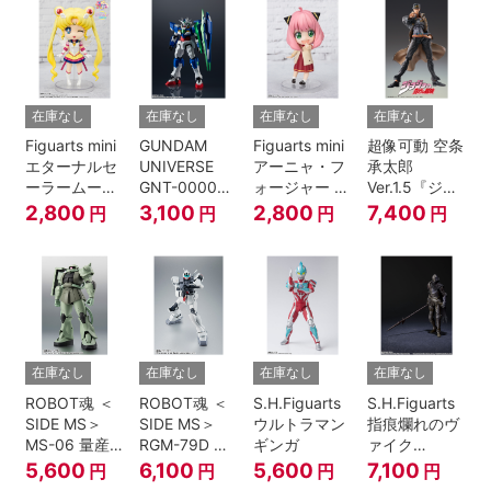
伝』
在庫なし
在庫なし
在庫なし
在庫なし
Figuarts mini
GUNDAM
Figuarts mini
超像可動 空条
エターナルセ
UNIVERSE
アーニャ・フ
承太郎
ーラームーン-
GNT-0000
ォージャー -
Ver.1.5『ジョ
Cosmos
00 QAN[T]
おでけけこー
ジョの奇妙な
2,800
3,100
2,800
7,400
円
円
円
円
edition-『美
で-
冒険 第3部』
少女戦士セー
『SPY×FAMILY』
ラームーン
Cosmos』
在庫なし
在庫なし
在庫なし
在庫なし
ROBOT魂 ＜
ROBOT魂 ＜
S.H.Figuarts
S.H.Figuarts
SIDE MS＞
SIDE MS＞
ウルトラマン
指痕爛れのヴ
MS-06 量産
RGM-79D ジ
ギンガ
ァイク
型ザク ver.
ム寒冷地仕様
『ELDEN
5,600
6,100
5,600
7,100
円
円
円
円
A.N.I.M.E.
ver.
RING』