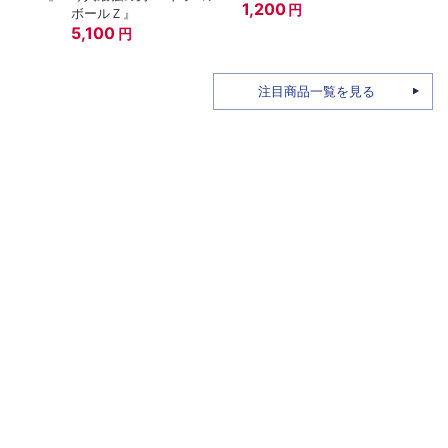
1,200
円
ボールＺ』
A.N.
5,100
15th
7,6
円
注目商品一覧を見る