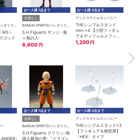
お一人様 1点まで
お一人様 3点まで
お一人
グッドスマイルカンパニー
在庫なし
在庫
THEシンプルスタンド
BANDAI SPIRITS(バンダイスピリッツ)
BANDAI SPIRITS(バンダイスピリッツ)
mini ×4 【小型フィギュ
E MS＞
S.H.Figuarts サンジ -鬼
ROBO
ア＆ディフォルメフィギ
型ズゴック
ヶ島討入-
MSM-
ュア用】
1,200
円
A.N.I
6,600
円
6,1
お一人様 1点まで
お一人様 3点まで
お一人
グッドスマイルカンパニー
在庫なし
在庫
THEシンプルスタンド×3
ー
BANDAI SPIRITS(バンダイスピリッツ)
【フィギュア＆模型用】
S.H.Figuarts クリリン-地
ROBO
〈HEX〉タイプ
LANDER』
球人最強の男-『ドラゴン
RX-7