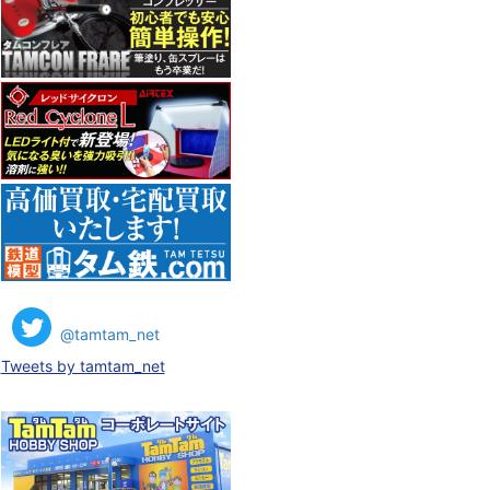
@tamtam_net
Tweets by tamtam_net