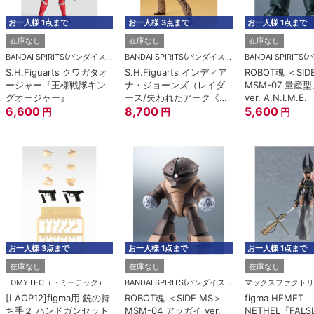
お一人様 1点まで
お一人様 3点まで
お一人様 1点まで
在庫なし
在庫なし
在庫なし
BANDAI SPIRITS(バンダイスピリッツ)
BANDAI SPIRITS(バンダイスピリッツ)
S.H.Figuarts クワガタオ
S.H.Figuarts インディア
ROBOT魂 ＜SID
ージャー『王様戦隊キン
ナ・ジョーンズ（レイダ
MSM-07 量産
グオージャー』
ース/失われたアーク《聖
ver. A.N.I.M.E.
6,600
櫃》）
8,700
5,600
円
円
円
お一人様 3点まで
お一人様 1点まで
お一人様 1点まで
在庫なし
在庫なし
在庫なし
TOMYTEC（トミーテック）
BANDAI SPIRITS(バンダイスピリッツ)
マックスファクトリ
[LAOP12]figma用 銃の持
ROBOT魂 ＜SIDE MS＞
figma HEMET
ち手２ ハンドガンセット
MSM-04 アッガイ ver.
NETHEL『FALS