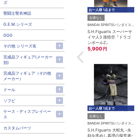
ズ
お一人様 1点まで
聖闘士聖衣神話
在庫なし
G.E.M.シリーズ
BANDAI SPIRITS(バンダイスピリッツ)
S.H.Figuarts スーパーサ
GGG
イヤ人3 孫悟空『ドラゴ
ンボールZ』
その他 シリーズ名
5,900
円
完成品フィギュア(メーカー
別)
完成品フィギュア（その他
メーカー）
ドール
ソフビ
お一人様 1点まで
ケース・ディスプレイベー
在庫なし
ス
BANDAI SPIRITS(バンダイスピリッツ)
カスタムパーツ
S.H.Figuarts 大蛇丸 -永
劫を求めし真理の探究者-