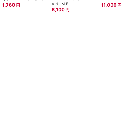
A.N.I.M.E.
1,760
11,000
円
円
6,100
円