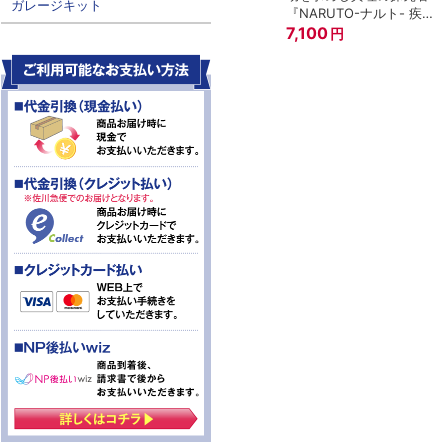
ガレージキット
『NARUTO-ナルト- 疾風
伝』
7,100
円