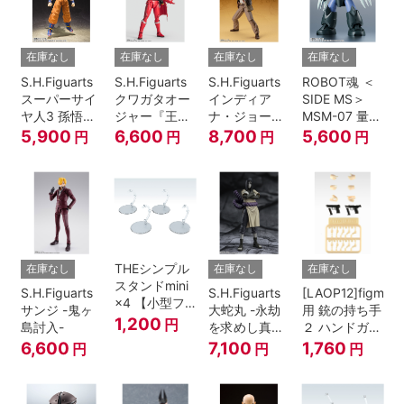
在庫なし
在庫なし
在庫なし
在庫なし
S.H.Figuarts
S.H.Figuarts
S.H.Figuarts
ROBOT魂 ＜
スーパーサイ
クワガタオー
インディア
SIDE MS＞
ヤ人3 孫悟空
ジャー『王様
ナ・ジョーン
MSM-07 量産
『ドラゴンボ
戦隊キングオ
ズ（レイダー
型ズゴック
5,900
6,600
8,700
5,600
円
円
円
円
ールZ』
ージャー』
ス/失われたア
ver.
ーク《聖
A.N.I.M.E.
櫃》）
THEシンプル
在庫なし
在庫なし
在庫なし
スタンドmini
S.H.Figuarts
S.H.Figuarts
[LAOP12]figma
×4 【小型フ
サンジ -鬼ヶ
大蛇丸 -永劫
用 銃の持ち手
ィギュア＆デ
1,200
円
島討入-
を求めし真理
２ ハンドガン
ィフォルメフ
の探究者-
セット
6,600
7,100
1,760
円
円
円
ィギュア用】
『NARUTO-
ナルト- 疾風
伝』