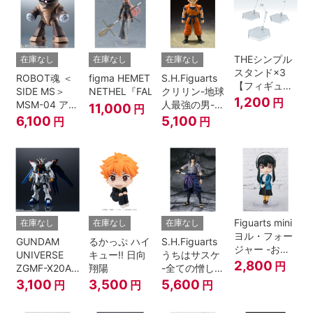
THEシンプル
在庫なし
在庫なし
在庫なし
スタンド×3
ROBOT魂 ＜
figma HEMET
S.H.Figuarts
【フィギュア
SIDE MS＞
NETHEL『FALSLANDER』
クリリン-地球
＆模型用】
1,200
円
MSM-04 アッ
人最強の男-
11,000
円
〈HEX〉タイ
ガイ ver.
『ドラゴンボ
6,100
5,100
円
円
プ
A.N.I.M.E.
ールＺ』
Figuarts mini
在庫なし
在庫なし
在庫なし
ヨル・フォー
GUNDAM
るかっぷ ハイ
S.H.Figuarts
ジャー -おで
UNIVERSE
キュー!! 日向
うちはサスケ
けけこーで-
2,800
円
ZGMF-X20A
翔陽
-全ての憎しみ
『SPY×FAMILY』
STRIKE
を背負う者-
3,100
3,500
5,600
円
円
円
FREEDOM
『NARUTO -
GUNDAM
ナルト- 疾風