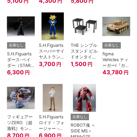
5,100
4,300
5,800
円
円
円
A.N.I.M.E.
マジシャン・
ガール
S.H.Figuarts
THE シンプル
在庫なし
在庫なし
スーパーサイ
スタンド ビル
S.H.Figuarts
figma
ヤ人トランク
ドオンタイプ
ダース･ベイ
Vehicles ティ
ス-その身に秘
(ブラック)
3,700
1,500
円
円
ダー（STAR
ーガーI『ガー
めしスーパー
WARS: Return
ルズ&パンツ
6,300
43,780
円
円
パワー-『ドラ
of the Jedi）
ァー』
ゴンボール
Z』
フィギュアー
S.H.Figuarts
在庫なし
ツZERO ［超
ロイド・フォ
ROBOT魂 ＜
激戦］モンキ
ージャー -フ
SIDE MS＞
ー・D・ルフ
ォージャー家
8,700
6,900
円
円
MSM-07S シ