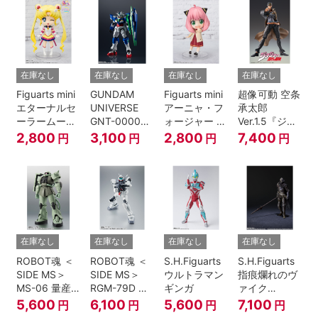
伝』
在庫なし
在庫なし
在庫なし
在庫なし
Figuarts mini
GUNDAM
Figuarts mini
超像可動 空条
エターナルセ
UNIVERSE
アーニャ・フ
承太郎
ーラームーン-
GNT-0000
ォージャー -
Ver.1.5『ジョ
Cosmos
00 QAN[T]
おでけけこー
ジョの奇妙な
2,800
3,100
2,800
7,400
円
円
円
円
edition-『美
で-
冒険 第3部』
少女戦士セー
『SPY×FAMILY』
ラームーン
Cosmos』
在庫なし
在庫なし
在庫なし
在庫なし
ROBOT魂 ＜
ROBOT魂 ＜
S.H.Figuarts
S.H.Figuarts
SIDE MS＞
SIDE MS＞
ウルトラマン
指痕爛れのヴ
MS-06 量産
RGM-79D ジ
ギンガ
ァイク
型ザク ver.
ム寒冷地仕様
『ELDEN
5,600
6,100
5,600
7,100
円
円
円
円
A.N.I.M.E.
ver.
RING』