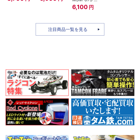
ィ -ギア4 三
のちち-
ャア専用ズゴ
6,100
円
船長 鬼ヶ島怪
『SPY×FAMILY』
ック ver.
物決戦-
A.N.I.M.E.
注目商品一覧を見る