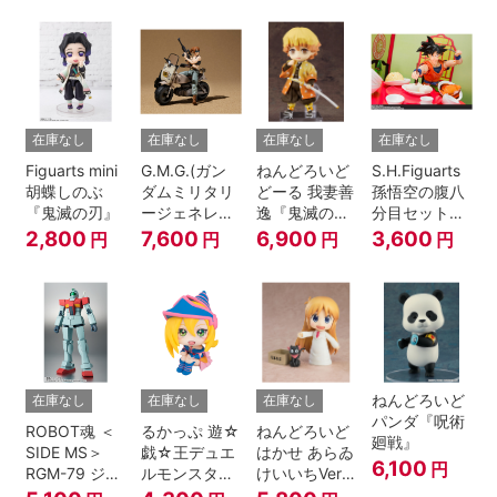
A.N.I.M.E.
在庫なし
在庫なし
在庫なし
在庫なし
Figuarts mini
G.M.G.(ガン
ねんどろいど
S.H.Figuarts
胡蝶しのぶ
ダムミリタリ
どーる 我妻善
孫悟空の腹八
『鬼滅の刃』
ージェネレー
逸『鬼滅の
分目セット
ション） 機動
刃』
『ドラゴンボ
2,800
7,600
6,900
3,600
円
円
円
円
戦士ガンダム
ールZ』
第08MS小隊
地球連邦軍V-
SP09 一般兵
士＆連邦兵専
用バイク
ねんどろいど
在庫なし
在庫なし
在庫なし
パンダ『呪術
ROBOT魂 ＜
るかっぷ 遊☆
ねんどろいど
廻戦』
SIDE MS＞
戯☆王デュエ
はかせ あらゐ
6,100
円
RGM-79 ジム
ルモンスター
けいいちVer.
ver.
ズ ブラック・
『日常』