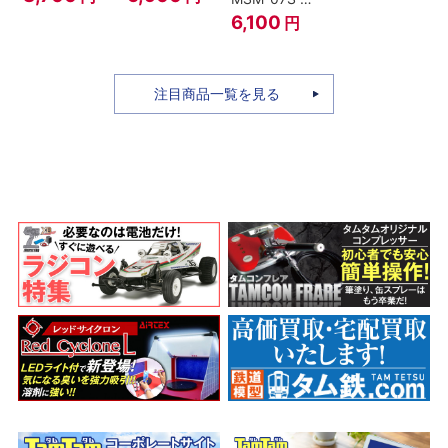
ィ -ギア4 三
のちち-
ャア専用ズゴ
6,100
円
船長 鬼ヶ島怪
『SPY×FAMILY』
ック ver.
物決戦-
A.N.I.M.E.
注目商品一覧を見る