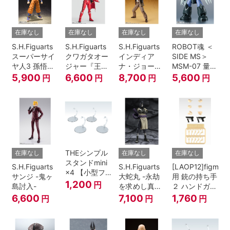
在庫なし
在庫なし
在庫なし
在庫なし
S.H.Figuarts
S.H.Figuarts
S.H.Figuarts
ROBOT魂 ＜
スーパーサイ
クワガタオー
インディア
SIDE MS＞
ヤ人3 孫悟空
ジャー『王様
ナ・ジョーン
MSM-07 量産
『ドラゴンボ
戦隊キングオ
ズ（レイダー
型ズゴック
5,900
6,600
8,700
5,600
円
円
円
円
ールZ』
ージャー』
ス/失われたア
ver.
ーク《聖
A.N.I.M.E.
櫃》）
THEシンプル
在庫なし
在庫なし
在庫なし
スタンドmini
S.H.Figuarts
S.H.Figuarts
[LAOP12]figma
×4 【小型フ
サンジ -鬼ヶ
大蛇丸 -永劫
用 銃の持ち手
ィギュア＆デ
1,200
円
島討入-
を求めし真理
２ ハンドガン
ィフォルメフ
の探究者-
セット
6,600
7,100
1,760
円
円
円
ィギュア用】
『NARUTO-
ナルト- 疾風
伝』