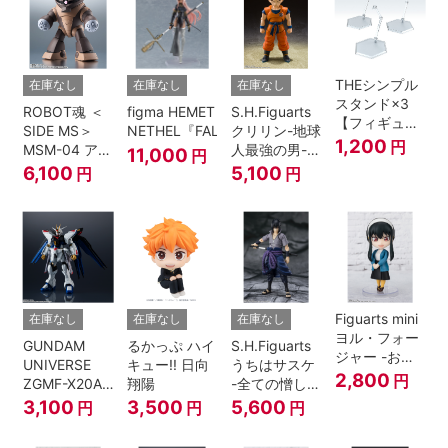
THEシンプル
在庫なし
在庫なし
在庫なし
スタンド×3
ROBOT魂 ＜
figma HEMET
S.H.Figuarts
【フィギュア
SIDE MS＞
NETHEL『FALSLANDER』
クリリン-地球
＆模型用】
1,200
円
MSM-04 アッ
人最強の男-
11,000
円
〈HEX〉タイ
ガイ ver.
『ドラゴンボ
6,100
5,100
円
円
プ
A.N.I.M.E.
ールＺ』
Figuarts mini
在庫なし
在庫なし
在庫なし
ヨル・フォー
GUNDAM
るかっぷ ハイ
S.H.Figuarts
ジャー -おで
UNIVERSE
キュー!! 日向
うちはサスケ
けけこーで-
2,800
円
ZGMF-X20A
翔陽
-全ての憎しみ
『SPY×FAMILY』
STRIKE
を背負う者-
3,100
3,500
5,600
円
円
円
FREEDOM
『NARUTO -
GUNDAM
ナルト- 疾風