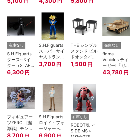
5,100
4,300
5,800
円
円
円
A.N.I.M.E.
マジシャン・
ガール
S.H.Figuarts
THE シンプル
在庫なし
在庫なし
スーパーサイ
スタンド ビル
S.H.Figuarts
figma
ヤ人トランク
ドオンタイプ
ダース･ベイ
Vehicles ティ
ス-その身に秘
(ブラック)
3,700
1,500
円
円
ダー（STAR
ーガーI『ガー
めしスーパー
WARS: Return
ルズ&パンツ
6,300
43,780
円
円
パワー-『ドラ
of the Jedi）
ァー』
ゴンボール
Z』
フィギュアー
S.H.Figuarts
在庫なし
ツZERO ［超
ロイド・フォ
ROBOT魂 ＜
激戦］モンキ
ージャー -フ
SIDE MS＞
ー・D・ルフ
ォージャー家
8,700
6,900
円
円
MSM-07S シ