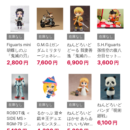
A.N.I.M.E.
在庫なし
在庫なし
在庫なし
在庫なし
Figuarts mini
G.M.G.(ガン
ねんどろいど
S.H.Figuarts
胡蝶しのぶ
ダムミリタリ
どーる 我妻善
孫悟空の腹八
『鬼滅の刃』
ージェネレー
逸『鬼滅の
分目セット
ション） 機動
刃』
『ドラゴンボ
2,800
7,600
6,900
3,600
円
円
円
円
戦士ガンダム
ールZ』
第08MS小隊
地球連邦軍V-
SP09 一般兵
士＆連邦兵専
用バイク
ねんどろいど
在庫なし
在庫なし
在庫なし
パンダ『呪術
ROBOT魂 ＜
るかっぷ 遊☆
ねんどろいど
廻戦』
SIDE MS＞
戯☆王デュエ
はかせ あらゐ
6,100
円
RGM-79 ジム
ルモンスター
けいいちVer.
ver.
ズ ブラック・
『日常』