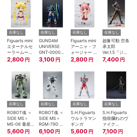
伝』
在庫なし
在庫なし
在庫なし
在庫なし
Figuarts mini
GUNDAM
Figuarts mini
超像可動 空条
エターナルセ
UNIVERSE
アーニャ・フ
承太郎
ーラームーン-
GNT-0000
ォージャー -
Ver.1.5『ジョ
Cosmos
00 QAN[T]
おでけけこー
ジョの奇妙な
2,800
3,100
2,800
7,400
円
円
円
円
edition-『美
で-
冒険 第3部』
少女戦士セー
『SPY×FAMILY』
ラームーン
Cosmos』
在庫なし
在庫なし
在庫なし
在庫なし
ROBOT魂 ＜
ROBOT魂 ＜
S.H.Figuarts
S.H.Figuarts
SIDE MS＞
SIDE MS＞
ウルトラマン
指痕爛れのヴ
MS-06 量産
RGM-79D ジ
ギンガ
ァイク
型ザク ver.
ム寒冷地仕様
『ELDEN
5,600
6,100
5,600
7,100
円
円
円
円
A.N.I.M.E.
ver.
RING』