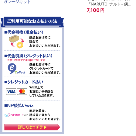
ガレージキット
『NARUTO-ナルト- 疾風
伝』
7,100
円