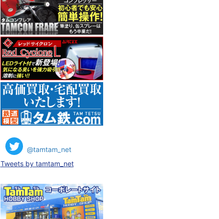
@tamtam_net
Tweets by tamtam_net