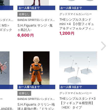
お一人様 1点まで
お一人様 3点まで
お一人
グッドスマイルカンパニー
在庫なし
在庫
THEシンプルスタンド
BANDAI SPIRITS(バンダイスピリッツ)
BANDAI SPIRITS(バンダイスピリッツ)
mini ×4 【小型フィギュ
E MS＞
S.H.Figuarts サンジ -鬼
ROBO
ア＆ディフォルメフィギ
型ズゴック
ヶ島討入-
MSM-
ュア用】
1,200
円
A.N.I
6,600
円
6,1
お一人様 1点まで
お一人様 3点まで
お一人
グッドスマイルカンパニー
在庫なし
在庫
THEシンプルスタンド×3
ー
BANDAI SPIRITS(バンダイスピリッツ)
【フィギュア＆模型用】
S.H.Figuarts クリリン-地
ROBO
〈HEX〉タイプ
LANDER』
球人最強の男-『ドラゴン
RX-7