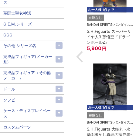
ズ
お一人様 1点まで
聖闘士聖衣神話
在庫なし
G.E.M.シリーズ
BANDAI SPIRITS(バンダイスピリッツ)
S.H.Figuarts スーパーサ
GGG
イヤ人3 孫悟空『ドラゴ
ンボールZ』
その他 シリーズ名
5,900
円
完成品フィギュア(メーカー
別)
完成品フィギュア（その他
メーカー）
ドール
ソフビ
お一人様 1点まで
ケース・ディスプレイベー
在庫なし
ス
BANDAI SPIRITS(バンダイスピリッツ)
カスタムパーツ
S.H.Figuarts 大蛇丸 -永
劫を求めし真理の探究者-