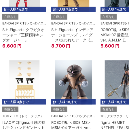
お一人様 1点まで
お一人様 3点まで
お一人様 1点まで
在庫なし
在庫なし
在庫なし
BANDAI SPIRITS(バンダイスピリッツ)
BANDAI SPIRITS(バンダイスピリッツ)
S.H.Figuarts クワガタオ
S.H.Figuarts インディア
ROBOT魂 ＜SID
ージャー『王様戦隊キン
ナ・ジョーンズ（レイダ
MSM-07 量産
グオージャー』
ース/失われたアーク《聖
ver. A.N.I.M.E.
6,600
櫃》）
8,700
5,600
円
円
円
お一人様 3点まで
お一人様 1点まで
お一人様 1点まで
在庫なし
在庫なし
在庫なし
TOMYTEC（トミーテック）
BANDAI SPIRITS(バンダイスピリッツ)
マックスファクトリ
[LAOP12]figma用 銃の持
ROBOT魂 ＜SIDE MS＞
figma HEMET
ち手２ ハンドガンセット
MSM-04 アッガイ ver.
NETHEL『FALS