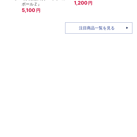
1,200
円
ボールＺ』
A.N.
5,100
15th
7,6
円
注目商品一覧を見る