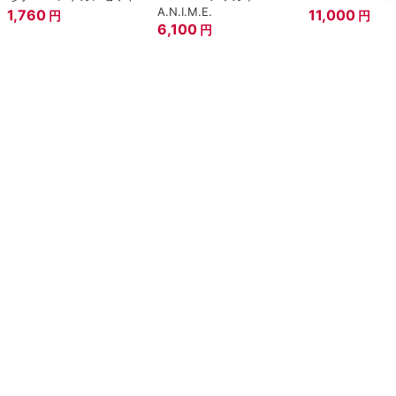
A.N.I.M.E.
1,760
11,000
円
円
6,100
円