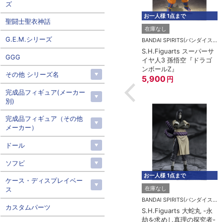
ズ
お一人様 1点まで
聖闘士聖衣神話
在庫なし
G.E.M.シリーズ
BANDAI SPIRITS(バンダイスピリッツ)
S.H.Figuarts スーパーサ
GGG
イヤ人3 孫悟空『ドラゴ
ンボールZ』
その他 シリーズ名
5,900
円
完成品フィギュア(メーカー
別)
完成品フィギュア（その他
メーカー）
ドール
ソフビ
お一人様 1点まで
ケース・ディスプレイベー
在庫なし
ス
BANDAI SPIRITS(バンダイスピリッツ)
カスタムパーツ
S.H.Figuarts 大蛇丸 -永
劫を求めし真理の探究者-