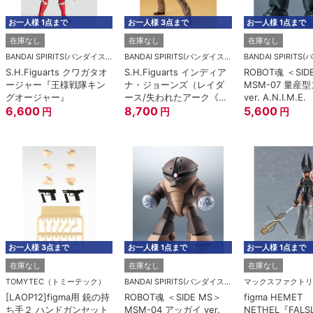
お一人様 1点まで
お一人様 3点まで
お一人様 1点まで
在庫なし
在庫なし
在庫なし
BANDAI SPIRITS(バンダイスピリッツ)
BANDAI SPIRITS(バンダイスピリッツ)
S.H.Figuarts クワガタオ
S.H.Figuarts インディア
ROBOT魂 ＜SID
ージャー『王様戦隊キン
ナ・ジョーンズ（レイダ
MSM-07 量産
グオージャー』
ース/失われたアーク《聖
ver. A.N.I.M.E.
6,600
櫃》）
8,700
5,600
円
円
円
お一人様 3点まで
お一人様 1点まで
お一人様 1点まで
在庫なし
在庫なし
在庫なし
TOMYTEC（トミーテック）
BANDAI SPIRITS(バンダイスピリッツ)
マックスファクトリ
[LAOP12]figma用 銃の持
ROBOT魂 ＜SIDE MS＞
figma HEMET
ち手２ ハンドガンセット
MSM-04 アッガイ ver.
NETHEL『FALS