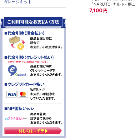
ガレージキット
『NARUTO-ナルト- 疾風
伝』
7,100
円