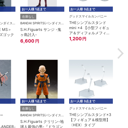
お一人様 1点まで
お一人様 3点まで
お一人
グッドスマイルカンパニー
在庫なし
在庫
THEシンプルスタンド
BANDAI SPIRITS(バンダイスピリッツ)
BANDAI SPIRITS(バンダイスピリッツ)
mini ×4 【小型フィギュ
E MS＞
S.H.Figuarts サンジ -鬼
ROBO
ア＆ディフォルメフィギ
型ズゴック
ヶ島討入-
MSM-
ュア用】
1,200
円
A.N.I
6,600
円
6,1
お一人様 1点まで
お一人様 3点まで
お一人
グッドスマイルカンパニー
在庫なし
在庫
THEシンプルスタンド×3
ー
BANDAI SPIRITS(バンダイスピリッツ)
【フィギュア＆模型用】
S.H.Figuarts クリリン-地
ROBO
〈HEX〉タイプ
LANDER』
球人最強の男-『ドラゴン
RX-7