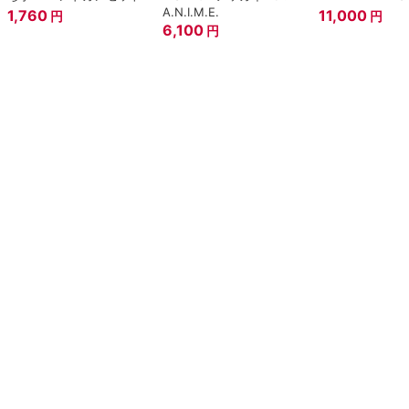
A.N.I.M.E.
1,760
11,000
円
円
6,100
円