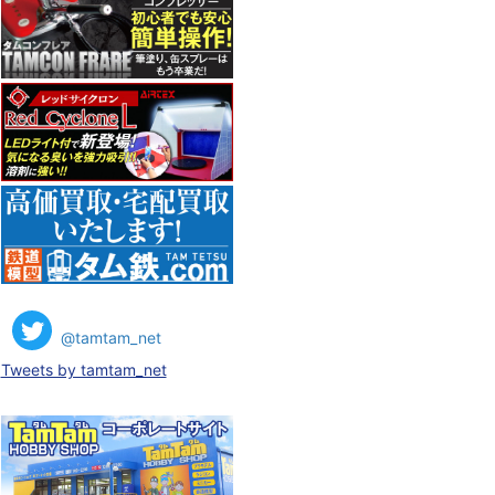
@tamtam_net
Tweets by tamtam_net