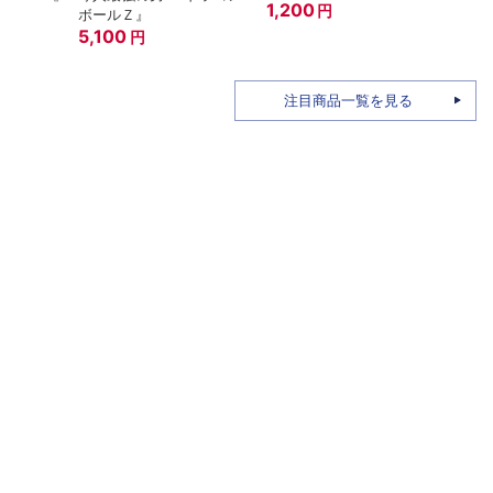
1,200
円
ボールＺ』
A.N.
5,100
15th
7,6
円
注目商品一覧を見る