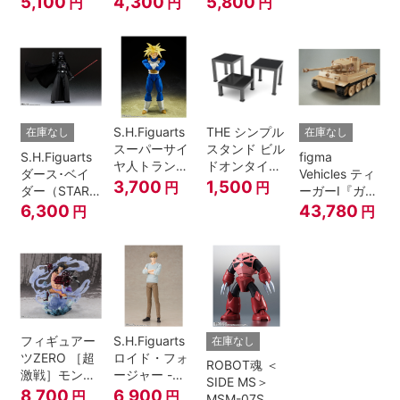
5,100
4,300
5,800
円
円
円
A.N.I.M.E.
マジシャン・
ガール
S.H.Figuarts
THE シンプル
在庫なし
在庫なし
スーパーサイ
スタンド ビル
S.H.Figuarts
figma
ヤ人トランク
ドオンタイプ
ダース･ベイ
Vehicles ティ
ス-その身に秘
(ブラック)
3,700
1,500
円
円
ダー（STAR
ーガーI『ガー
めしスーパー
WARS: Return
ルズ&パンツ
6,300
43,780
円
円
パワー-『ドラ
of the Jedi）
ァー』
ゴンボール
Z』
フィギュアー
S.H.Figuarts
在庫なし
ツZERO ［超
ロイド・フォ
ROBOT魂 ＜
激戦］モンキ
ージャー -フ
SIDE MS＞
ー・D・ルフ
ォージャー家
8,700
6,900
円
円
MSM-07S シ