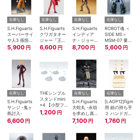
在庫なし
在庫なし
在庫なし
在庫なし
S.H.Figuarts
S.H.Figuarts
S.H.Figuarts
ROBOT魂 ＜
スーパーサイ
クワガタオー
インディア
SIDE MS＞
ヤ人3 孫悟空
ジャー『王様
ナ・ジョーン
MSM-07 量産
『ドラゴンボ
戦隊キングオ
ズ（レイダー
型ズゴック
5,900
6,600
8,700
5,600
円
円
円
円
ールZ』
ージャー』
ス/失われたア
ver.
ーク《聖
A.N.I.M.E.
櫃》）
THEシンプル
在庫なし
在庫なし
在庫なし
スタンドmini
S.H.Figuarts
S.H.Figuarts
[LAOP12]figma
×4 【小型フ
サンジ -鬼ヶ
大蛇丸 -永劫
用 銃の持ち手
ィギュア＆デ
1,200
円
島討入-
を求めし真理
２ ハンドガン
ィフォルメフ
の探究者-
セット
6,600
7,100
1,760
円
円
円
ィギュア用】
『NARUTO-
ナルト- 疾風
伝』