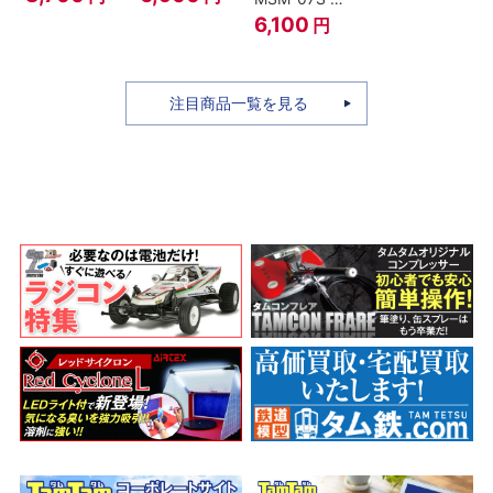
ィ -ギア4 三
のちち-
ャア専用ズゴ
6,100
円
船長 鬼ヶ島怪
『SPY×FAMILY』
ック ver.
物決戦-
A.N.I.M.E.
注目商品一覧を見る