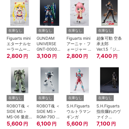
伝』
在庫なし
在庫なし
在庫なし
在庫なし
Figuarts mini
GUNDAM
Figuarts mini
超像可動 空条
エターナルセ
UNIVERSE
アーニャ・フ
承太郎
ーラームーン-
GNT-0000
ォージャー -
Ver.1.5『ジョ
Cosmos
00 QAN[T]
おでけけこー
ジョの奇妙な
2,800
3,100
2,800
7,400
円
円
円
円
edition-『美
で-
冒険 第3部』
少女戦士セー
『SPY×FAMILY』
ラームーン
Cosmos』
在庫なし
在庫なし
在庫なし
在庫なし
ROBOT魂 ＜
ROBOT魂 ＜
S.H.Figuarts
S.H.Figuarts
SIDE MS＞
SIDE MS＞
ウルトラマン
指痕爛れのヴ
MS-06 量産
RGM-79D ジ
ギンガ
ァイク
型ザク ver.
ム寒冷地仕様
『ELDEN
5,600
6,100
5,600
7,100
円
円
円
円
A.N.I.M.E.
ver.
RING』