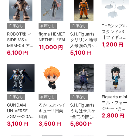
THEシンプル
在庫なし
在庫なし
在庫なし
スタンド×3
ROBOT魂 ＜
figma HEMET
S.H.Figuarts
【フィギュア
SIDE MS＞
NETHEL『FALSLANDER』
クリリン-地球
＆模型用】
1,200
円
MSM-04 アッ
人最強の男-
11,000
円
〈HEX〉タイ
ガイ ver.
『ドラゴンボ
6,100
5,100
円
円
プ
A.N.I.M.E.
ールＺ』
Figuarts mini
在庫なし
在庫なし
在庫なし
ヨル・フォー
GUNDAM
るかっぷ ハイ
S.H.Figuarts
ジャー -おで
UNIVERSE
キュー!! 日向
うちはサスケ
けけこーで-
2,800
円
ZGMF-X20A
翔陽
-全ての憎しみ
『SPY×FAMILY』
STRIKE
を背負う者-
3,100
3,500
5,600
円
円
円
FREEDOM
『NARUTO -
GUNDAM
ナルト- 疾風