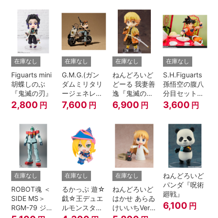
A.N.I.M.E.
在庫なし
在庫なし
在庫なし
在庫なし
Figuarts mini
G.M.G.(ガン
ねんどろいど
S.H.Figuarts
胡蝶しのぶ
ダムミリタリ
どーる 我妻善
孫悟空の腹八
『鬼滅の刃』
ージェネレー
逸『鬼滅の
分目セット
ション） 機動
刃』
『ドラゴンボ
2,800
7,600
6,900
3,600
円
円
円
円
戦士ガンダム
ールZ』
第08MS小隊
地球連邦軍V-
SP09 一般兵
士＆連邦兵専
用バイク
ねんどろいど
在庫なし
在庫なし
在庫なし
パンダ『呪術
ROBOT魂 ＜
るかっぷ 遊☆
ねんどろいど
廻戦』
SIDE MS＞
戯☆王デュエ
はかせ あらゐ
6,100
円
RGM-79 ジム
ルモンスター
けいいちVer.
ver.
ズ ブラック・
『日常』