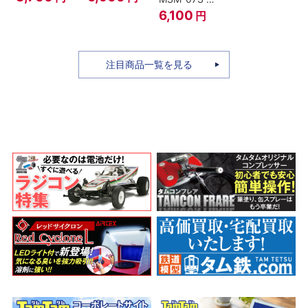
ィ -ギア4 三
のちち-
ャア専用ズゴ
6,100
円
船長 鬼ヶ島怪
『SPY×FAMILY』
ック ver.
物決戦-
A.N.I.M.E.
注目商品一覧を見る