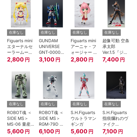
伝』
在庫なし
在庫なし
在庫なし
在庫なし
Figuarts mini
GUNDAM
Figuarts mini
超像可動 空条
エターナルセ
UNIVERSE
アーニャ・フ
承太郎
ーラームーン-
GNT-0000
ォージャー -
Ver.1.5『ジョ
Cosmos
00 QAN[T]
おでけけこー
ジョの奇妙な
2,800
3,100
2,800
7,400
円
円
円
円
edition-『美
で-
冒険 第3部』
少女戦士セー
『SPY×FAMILY』
ラームーン
Cosmos』
在庫なし
在庫なし
在庫なし
在庫なし
ROBOT魂 ＜
ROBOT魂 ＜
S.H.Figuarts
S.H.Figuarts
SIDE MS＞
SIDE MS＞
ウルトラマン
指痕爛れのヴ
MS-06 量産
RGM-79D ジ
ギンガ
ァイク
型ザク ver.
ム寒冷地仕様
『ELDEN
5,600
6,100
5,600
7,100
円
円
円
円
A.N.I.M.E.
ver.
RING』