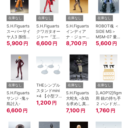
在庫なし
在庫なし
在庫なし
在庫なし
S.H.Figuarts
S.H.Figuarts
S.H.Figuarts
ROBOT魂 ＜
スーパーサイ
クワガタオー
インディア
SIDE MS＞
ヤ人3 孫悟空
ジャー『王様
ナ・ジョーン
MSM-07 量産
『ドラゴンボ
戦隊キングオ
ズ（レイダー
型ズゴック
5,900
6,600
8,700
5,600
円
円
円
円
ールZ』
ージャー』
ス/失われたア
ver.
ーク《聖
A.N.I.M.E.
櫃》）
THEシンプル
在庫なし
在庫なし
在庫なし
スタンドmini
S.H.Figuarts
S.H.Figuarts
[LAOP12]figma
×4 【小型フ
サンジ -鬼ヶ
大蛇丸 -永劫
用 銃の持ち手
ィギュア＆デ
1,200
円
島討入-
を求めし真理
２ ハンドガン
ィフォルメフ
の探究者-
セット
6,600
7,100
1,760
円
円
円
ィギュア用】
『NARUTO-
ナルト- 疾風
伝』