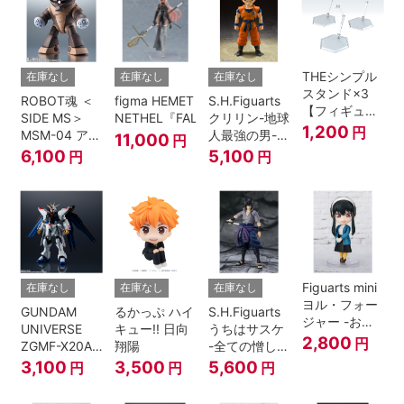
THEシンプル
在庫なし
在庫なし
在庫なし
スタンド×3
ROBOT魂 ＜
figma HEMET
S.H.Figuarts
【フィギュア
SIDE MS＞
NETHEL『FALSLANDER』
クリリン-地球
＆模型用】
1,200
円
MSM-04 アッ
人最強の男-
11,000
円
〈HEX〉タイ
ガイ ver.
『ドラゴンボ
6,100
5,100
円
円
プ
A.N.I.M.E.
ールＺ』
Figuarts mini
在庫なし
在庫なし
在庫なし
ヨル・フォー
GUNDAM
るかっぷ ハイ
S.H.Figuarts
ジャー -おで
UNIVERSE
キュー!! 日向
うちはサスケ
けけこーで-
2,800
円
ZGMF-X20A
翔陽
-全ての憎しみ
『SPY×FAMILY』
STRIKE
を背負う者-
3,100
3,500
5,600
円
円
円
FREEDOM
『NARUTO -
GUNDAM
ナルト- 疾風