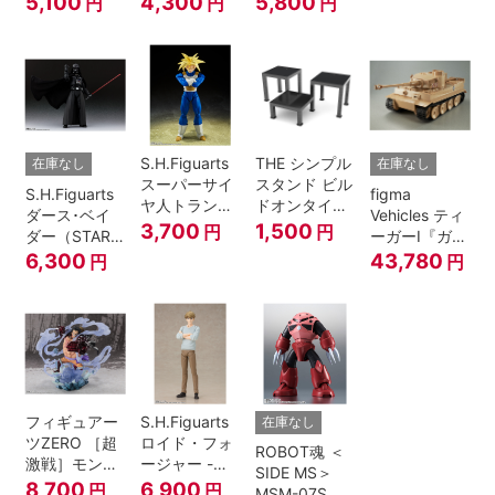
5,100
4,300
5,800
円
円
円
A.N.I.M.E.
マジシャン・
ガール
S.H.Figuarts
THE シンプル
在庫なし
在庫なし
スーパーサイ
スタンド ビル
S.H.Figuarts
figma
ヤ人トランク
ドオンタイプ
ダース･ベイ
Vehicles ティ
ス-その身に秘
(ブラック)
3,700
1,500
円
円
ダー（STAR
ーガーI『ガー
めしスーパー
WARS: Return
ルズ&パンツ
6,300
43,780
円
円
パワー-『ドラ
of the Jedi）
ァー』
ゴンボール
Z』
フィギュアー
S.H.Figuarts
在庫なし
ツZERO ［超
ロイド・フォ
ROBOT魂 ＜
激戦］モンキ
ージャー -フ
SIDE MS＞
ー・D・ルフ
ォージャー家
8,700
6,900
円
円
MSM-07S シ