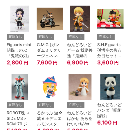
A.N.I.M.E.
在庫なし
在庫なし
在庫なし
在庫なし
Figuarts mini
G.M.G.(ガン
ねんどろいど
S.H.Figuarts
胡蝶しのぶ
ダムミリタリ
どーる 我妻善
孫悟空の腹八
『鬼滅の刃』
ージェネレー
逸『鬼滅の
分目セット
ション） 機動
刃』
『ドラゴンボ
2,800
7,600
6,900
3,600
円
円
円
円
戦士ガンダム
ールZ』
第08MS小隊
地球連邦軍V-
SP09 一般兵
士＆連邦兵専
用バイク
ねんどろいど
在庫なし
在庫なし
在庫なし
パンダ『呪術
ROBOT魂 ＜
るかっぷ 遊☆
ねんどろいど
廻戦』
SIDE MS＞
戯☆王デュエ
はかせ あらゐ
6,100
円
RGM-79 ジム
ルモンスター
けいいちVer.
ver.
ズ ブラック・
『日常』