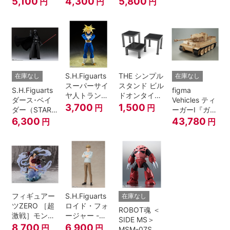
5,100
4,300
5,800
円
円
円
A.N.I.M.E.
マジシャン・
ガール
S.H.Figuarts
THE シンプル
在庫なし
在庫なし
スーパーサイ
スタンド ビル
S.H.Figuarts
figma
ヤ人トランク
ドオンタイプ
ダース･ベイ
Vehicles ティ
ス-その身に秘
(ブラック)
3,700
1,500
円
円
ダー（STAR
ーガーI『ガー
めしスーパー
WARS: Return
ルズ&パンツ
6,300
43,780
円
円
パワー-『ドラ
of the Jedi）
ァー』
ゴンボール
Z』
フィギュアー
S.H.Figuarts
在庫なし
ツZERO ［超
ロイド・フォ
ROBOT魂 ＜
激戦］モンキ
ージャー -フ
SIDE MS＞
ー・D・ルフ
ォージャー家
8,700
6,900
円
円
MSM-07S シ