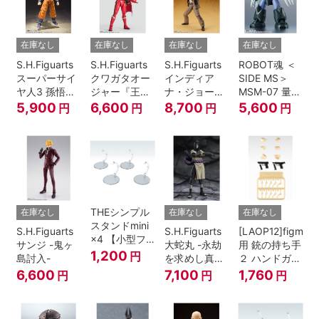
在庫なし
在庫なし
在庫なし
在庫なし
S.H.Figuarts
S.H.Figuarts
S.H.Figuarts
ROBOT魂 ＜
スーパーサイ
クワガタオー
インディア
SIDE MS＞
ヤ人3 孫悟空
ジャー『王様
ナ・ジョーン
MSM-07 量産
『ドラゴンボ
戦隊キングオ
ズ（レイダー
型ズゴック
5,900
6,600
8,700
5,600
円
円
円
円
ールZ』
ージャー』
ス/失われたア
ver.
ーク《聖
A.N.I.M.E.
櫃》）
THEシンプル
在庫なし
在庫なし
在庫なし
スタンドmini
S.H.Figuarts
S.H.Figuarts
[LAOP12]figma
×4 【小型フ
サンジ -鬼ヶ
大蛇丸 -永劫
用 銃の持ち手
ィギュア＆デ
1,200
円
島討入-
を求めし真理
２ ハンドガン
ィフォルメフ
の探究者-
セット
6,600
7,100
1,760
円
円
円
ィギュア用】
『NARUTO-
ナルト- 疾風
伝』