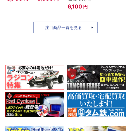
ィ -ギア4 三
のちち-
ャア専用ズゴ
6,100
円
船長 鬼ヶ島怪
『SPY×FAMILY』
ック ver.
物決戦-
A.N.I.M.E.
注目商品一覧を見る