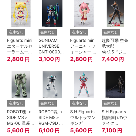
伝』
在庫なし
在庫なし
在庫なし
在庫なし
Figuarts mini
GUNDAM
Figuarts mini
超像可動 空条
エターナルセ
UNIVERSE
アーニャ・フ
承太郎
ーラームーン-
GNT-0000
ォージャー -
Ver.1.5『ジョ
Cosmos
00 QAN[T]
おでけけこー
ジョの奇妙な
2,800
3,100
2,800
7,400
円
円
円
円
edition-『美
で-
冒険 第3部』
少女戦士セー
『SPY×FAMILY』
ラームーン
Cosmos』
在庫なし
在庫なし
在庫なし
在庫なし
ROBOT魂 ＜
ROBOT魂 ＜
S.H.Figuarts
S.H.Figuarts
SIDE MS＞
SIDE MS＞
ウルトラマン
指痕爛れのヴ
MS-06 量産
RGM-79D ジ
ギンガ
ァイク
型ザク ver.
ム寒冷地仕様
『ELDEN
5,600
6,100
5,600
7,100
円
円
円
円
A.N.I.M.E.
ver.
RING』