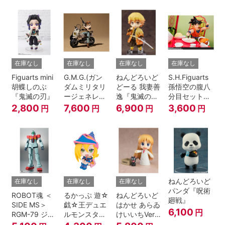
A.N.I.M.E.
在庫なし
在庫なし
在庫なし
在庫なし
Figuarts mini
G.M.G.(ガン
ねんどろいど
S.H.Figuarts
胡蝶しのぶ
ダムミリタリ
どーる 我妻善
孫悟空の腹八
『鬼滅の刃』
ージェネレー
逸『鬼滅の
分目セット
ション） 機動
刃』
『ドラゴンボ
2,800
7,600
6,900
3,600
円
円
円
円
戦士ガンダム
ールZ』
第08MS小隊
地球連邦軍V-
SP09 一般兵
士＆連邦兵専
用バイク
ねんどろいど
在庫なし
在庫なし
在庫なし
パンダ『呪術
ROBOT魂 ＜
るかっぷ 遊☆
ねんどろいど
廻戦』
SIDE MS＞
戯☆王デュエ
はかせ あらゐ
6,100
円
RGM-79 ジム
ルモンスター
けいいちVer.
ver.
ズ ブラック・
『日常』