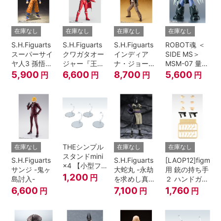
在庫なし
在庫なし
在庫なし
在庫なし
S.H.Figuarts
S.H.Figuarts
S.H.Figuarts
ROBOT魂 ＜
スーパーサイ
クワガタオー
インディア
SIDE MS＞
ヤ人3 孫悟空
ジャー『王様
ナ・ジョーン
MSM-07 量産
『ドラゴンボ
戦隊キングオ
ズ（レイダー
型ズゴック
5,900
6,600
8,700
5,600
円
円
円
円
ールZ』
ージャー』
ス/失われたア
ver.
ーク《聖
A.N.I.M.E.
櫃》）
THEシンプル
在庫なし
在庫なし
在庫なし
スタンドmini
S.H.Figuarts
S.H.Figuarts
[LAOP12]figma
×4 【小型フ
サンジ -鬼ヶ
大蛇丸 -永劫
用 銃の持ち手
ィギュア＆デ
1,200
円
島討入-
を求めし真理
２ ハンドガン
ィフォルメフ
の探究者-
セット
6,600
7,100
1,760
円
円
円
ィギュア用】
『NARUTO-
ナルト- 疾風
伝』