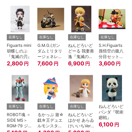
A.N.I.M.E.
在庫なし
在庫なし
在庫なし
在庫なし
Figuarts mini
G.M.G.(ガン
ねんどろいど
S.H.Figuarts
胡蝶しのぶ
ダムミリタリ
どーる 我妻善
孫悟空の腹八
『鬼滅の刃』
ージェネレー
逸『鬼滅の
分目セット
ション） 機動
刃』
『ドラゴンボ
2,800
7,600
6,900
3,600
円
円
円
円
戦士ガンダム
ールZ』
第08MS小隊
地球連邦軍V-
SP09 一般兵
士＆連邦兵専
用バイク
ねんどろいど
在庫なし
在庫なし
在庫なし
パンダ『呪術
ROBOT魂 ＜
るかっぷ 遊☆
ねんどろいど
廻戦』
SIDE MS＞
戯☆王デュエ
はかせ あらゐ
6,100
円
RGM-79 ジム
ルモンスター
けいいちVer.
ver.
ズ ブラック・
『日常』