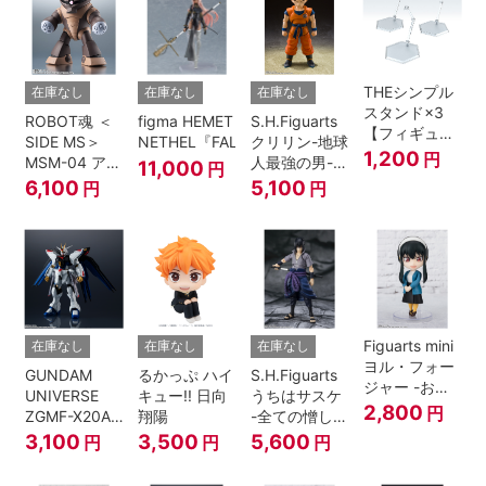
THEシンプル
在庫なし
在庫なし
在庫なし
スタンド×3
ROBOT魂 ＜
figma HEMET
S.H.Figuarts
【フィギュア
SIDE MS＞
NETHEL『FALSLANDER』
クリリン-地球
＆模型用】
1,200
円
MSM-04 アッ
人最強の男-
11,000
円
〈HEX〉タイ
ガイ ver.
『ドラゴンボ
6,100
5,100
円
円
プ
A.N.I.M.E.
ールＺ』
Figuarts mini
在庫なし
在庫なし
在庫なし
ヨル・フォー
GUNDAM
るかっぷ ハイ
S.H.Figuarts
ジャー -おで
UNIVERSE
キュー!! 日向
うちはサスケ
けけこーで-
2,800
円
ZGMF-X20A
翔陽
-全ての憎しみ
『SPY×FAMILY』
STRIKE
を背負う者-
3,100
3,500
5,600
円
円
円
FREEDOM
『NARUTO -
GUNDAM
ナルト- 疾風