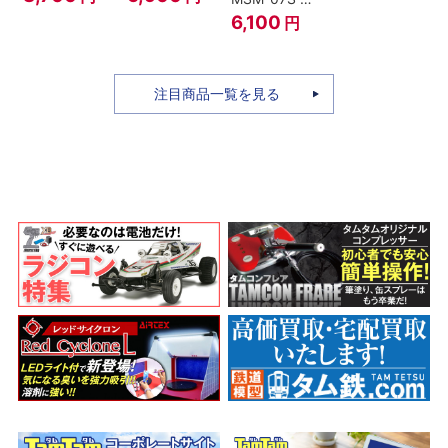
ィ -ギア4 三
のちち-
ャア専用ズゴ
6,100
円
船長 鬼ヶ島怪
『SPY×FAMILY』
ック ver.
物決戦-
A.N.I.M.E.
注目商品一覧を見る