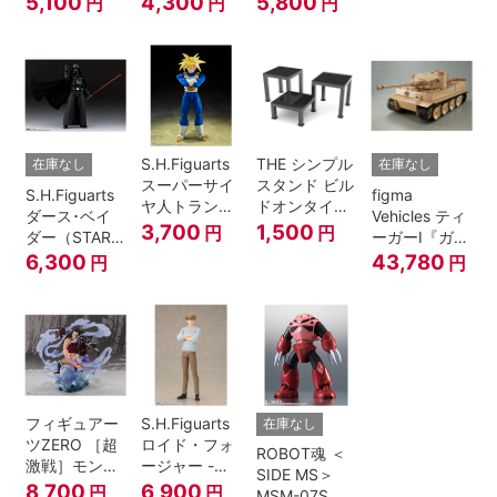
5,100
4,300
5,800
円
円
円
A.N.I.M.E.
マジシャン・
ガール
S.H.Figuarts
THE シンプル
在庫なし
在庫なし
スーパーサイ
スタンド ビル
S.H.Figuarts
figma
ヤ人トランク
ドオンタイプ
ダース･ベイ
Vehicles ティ
ス-その身に秘
(ブラック)
3,700
1,500
円
円
ダー（STAR
ーガーI『ガー
めしスーパー
WARS: Return
ルズ&パンツ
6,300
43,780
円
円
パワー-『ドラ
of the Jedi）
ァー』
ゴンボール
Z』
フィギュアー
S.H.Figuarts
在庫なし
ツZERO ［超
ロイド・フォ
ROBOT魂 ＜
激戦］モンキ
ージャー -フ
SIDE MS＞
ー・D・ルフ
ォージャー家
8,700
6,900
円
円
MSM-07S シ