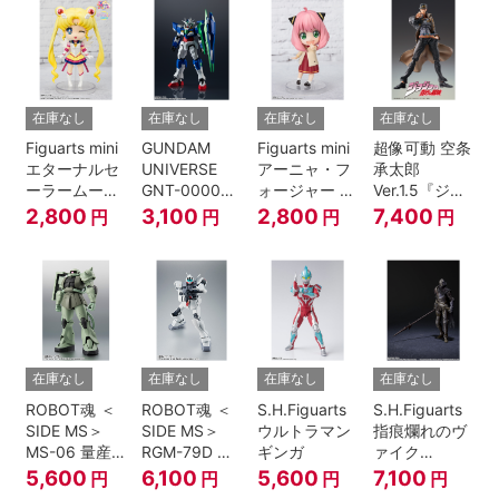
伝』
在庫なし
在庫なし
在庫なし
在庫なし
Figuarts mini
GUNDAM
Figuarts mini
超像可動 空条
エターナルセ
UNIVERSE
アーニャ・フ
承太郎
ーラームーン-
GNT-0000
ォージャー -
Ver.1.5『ジョ
Cosmos
00 QAN[T]
おでけけこー
ジョの奇妙な
2,800
3,100
2,800
7,400
円
円
円
円
edition-『美
で-
冒険 第3部』
少女戦士セー
『SPY×FAMILY』
ラームーン
Cosmos』
在庫なし
在庫なし
在庫なし
在庫なし
ROBOT魂 ＜
ROBOT魂 ＜
S.H.Figuarts
S.H.Figuarts
SIDE MS＞
SIDE MS＞
ウルトラマン
指痕爛れのヴ
MS-06 量産
RGM-79D ジ
ギンガ
ァイク
型ザク ver.
ム寒冷地仕様
『ELDEN
5,600
6,100
5,600
7,100
円
円
円
円
A.N.I.M.E.
ver.
RING』