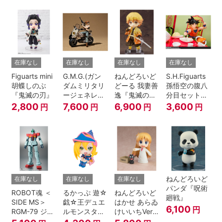
A.N.I.M.E.
在庫なし
在庫なし
在庫なし
在庫なし
Figuarts mini
G.M.G.(ガン
ねんどろいど
S.H.Figuarts
胡蝶しのぶ
ダムミリタリ
どーる 我妻善
孫悟空の腹八
『鬼滅の刃』
ージェネレー
逸『鬼滅の
分目セット
ション） 機動
刃』
『ドラゴンボ
2,800
7,600
6,900
3,600
円
円
円
円
戦士ガンダム
ールZ』
第08MS小隊
地球連邦軍V-
SP09 一般兵
士＆連邦兵専
用バイク
ねんどろいど
在庫なし
在庫なし
在庫なし
パンダ『呪術
ROBOT魂 ＜
るかっぷ 遊☆
ねんどろいど
廻戦』
SIDE MS＞
戯☆王デュエ
はかせ あらゐ
6,100
円
RGM-79 ジム
ルモンスター
けいいちVer.
ver.
ズ ブラック・
『日常』