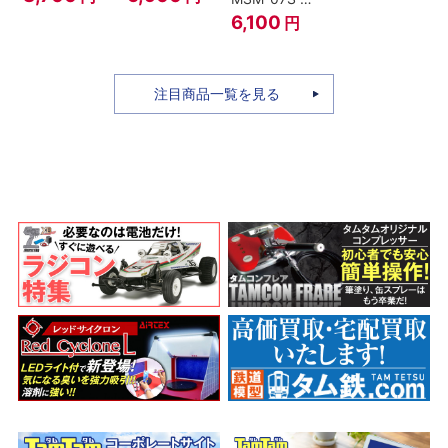
ィ -ギア4 三
のちち-
ャア専用ズゴ
6,100
円
船長 鬼ヶ島怪
『SPY×FAMILY』
ック ver.
物決戦-
A.N.I.M.E.
注目商品一覧を見る