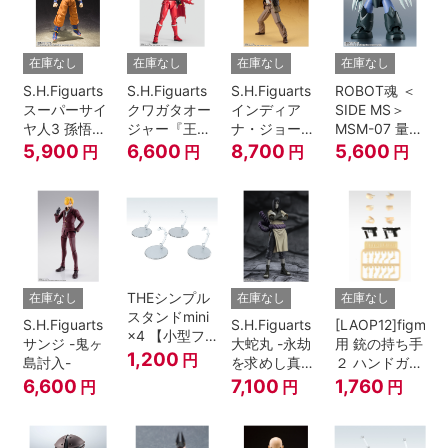
在庫なし
在庫なし
在庫なし
在庫なし
S.H.Figuarts
S.H.Figuarts
S.H.Figuarts
ROBOT魂 ＜
スーパーサイ
クワガタオー
インディア
SIDE MS＞
ヤ人3 孫悟空
ジャー『王様
ナ・ジョーン
MSM-07 量産
『ドラゴンボ
戦隊キングオ
ズ（レイダー
型ズゴック
5,900
6,600
8,700
5,600
円
円
円
円
ールZ』
ージャー』
ス/失われたア
ver.
ーク《聖
A.N.I.M.E.
櫃》）
THEシンプル
在庫なし
在庫なし
在庫なし
スタンドmini
S.H.Figuarts
S.H.Figuarts
[LAOP12]figma
×4 【小型フ
サンジ -鬼ヶ
大蛇丸 -永劫
用 銃の持ち手
ィギュア＆デ
1,200
円
島討入-
を求めし真理
２ ハンドガン
ィフォルメフ
の探究者-
セット
6,600
7,100
1,760
円
円
円
ィギュア用】
『NARUTO-
ナルト- 疾風
伝』