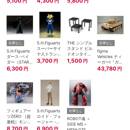
5,100
4,300
5,800
円
円
円
A.N.I.M.E.
マジシャン・
ガール
S.H.Figuarts
THE シンプル
在庫なし
在庫なし
スーパーサイ
スタンド ビル
S.H.Figuarts
figma
ヤ人トランク
ドオンタイプ
ダース･ベイ
Vehicles ティ
ス-その身に秘
(ブラック)
3,700
1,500
円
円
ダー（STAR
ーガーI『ガー
めしスーパー
WARS: Return
ルズ&パンツ
6,300
43,780
円
円
パワー-『ドラ
of the Jedi）
ァー』
ゴンボール
Z』
フィギュアー
S.H.Figuarts
在庫なし
ツZERO ［超
ロイド・フォ
ROBOT魂 ＜
激戦］モンキ
ージャー -フ
SIDE MS＞
ー・D・ルフ
ォージャー家
8,700
6,900
円
円
MSM-07S シ