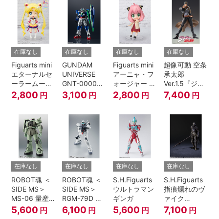
伝』
在庫なし
在庫なし
在庫なし
在庫なし
Figuarts mini
GUNDAM
Figuarts mini
超像可動 空条
エターナルセ
UNIVERSE
アーニャ・フ
承太郎
ーラームーン-
GNT-0000
ォージャー -
Ver.1.5『ジョ
Cosmos
00 QAN[T]
おでけけこー
ジョの奇妙な
2,800
3,100
2,800
7,400
円
円
円
円
edition-『美
で-
冒険 第3部』
少女戦士セー
『SPY×FAMILY』
ラームーン
Cosmos』
在庫なし
在庫なし
在庫なし
在庫なし
ROBOT魂 ＜
ROBOT魂 ＜
S.H.Figuarts
S.H.Figuarts
SIDE MS＞
SIDE MS＞
ウルトラマン
指痕爛れのヴ
MS-06 量産
RGM-79D ジ
ギンガ
ァイク
型ザク ver.
ム寒冷地仕様
『ELDEN
5,600
6,100
5,600
7,100
円
円
円
円
A.N.I.M.E.
ver.
RING』