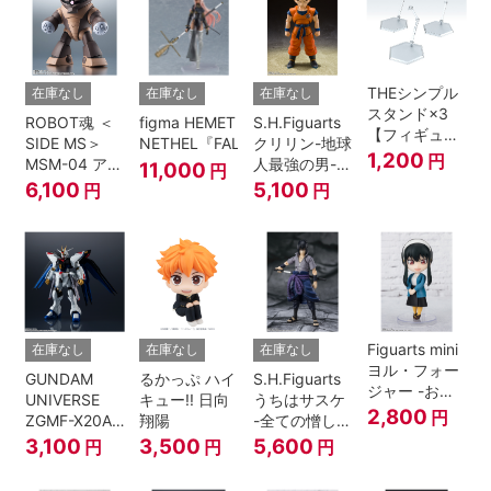
THEシンプル
在庫なし
在庫なし
在庫なし
スタンド×3
ROBOT魂 ＜
figma HEMET
S.H.Figuarts
【フィギュア
SIDE MS＞
NETHEL『FALSLANDER』
クリリン-地球
＆模型用】
1,200
円
MSM-04 アッ
人最強の男-
11,000
円
〈HEX〉タイ
ガイ ver.
『ドラゴンボ
6,100
5,100
円
円
プ
A.N.I.M.E.
ールＺ』
Figuarts mini
在庫なし
在庫なし
在庫なし
ヨル・フォー
GUNDAM
るかっぷ ハイ
S.H.Figuarts
ジャー -おで
UNIVERSE
キュー!! 日向
うちはサスケ
けけこーで-
2,800
円
ZGMF-X20A
翔陽
-全ての憎しみ
『SPY×FAMILY』
STRIKE
を背負う者-
3,100
3,500
5,600
円
円
円
FREEDOM
『NARUTO -
GUNDAM
ナルト- 疾風