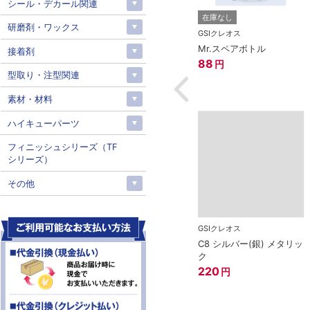
シール・デカール関連
ス
在庫なし
在庫なし
研磨剤・ワックス
マーカーEX 光の
GSIクレオス
GSIクレオス
ブルー
Mr.サーフェイサー1000
Mr.スペアボトル
接着剤
スプレー（徳用）
88
円
608
型取り・注型関連
円
素材・材料
ハイキューパーツ
フィニッシュシリーズ（TF
シリーズ）
その他
GSIクレオス
C8 シルバー(銀) メタリッ
ク
220
円