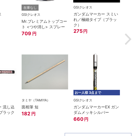
GSIクレオス
ゴッド
在庫なし
ス
ガンダムマーカー スミい
神ヤス
GSIクレオス
れ／極細タイプ（ブラッ
#400
Mr.プレミアムトップコー
ク）
660
ト <つや消し> スプレー
275
円
709
円
お一人様 3点まで
タミヤ（TAMIYA）
GSIクレオス
在庫
 流し込
面相筆 短
ガンダムマーカーEX ガン
GSIク
ブラック
ダムメッキシルバー
182
円
Mr.
660
円
220