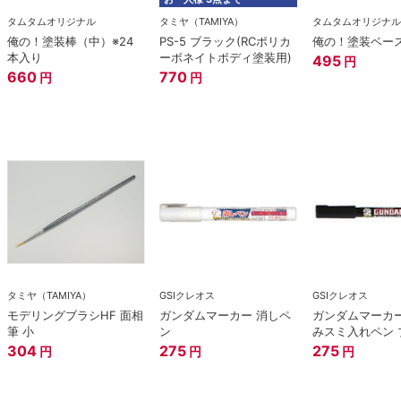
タムタムオリジナル
タミヤ（TAMIYA）
タムタムオリジナル
俺の！塗装棒（中）※24
PS-5 ブラック(RCポリカ
俺の！塗装ベー
本入り
ーボネイトボディ塗装用)
495
円
660
770
円
円
タミヤ（TAMIYA）
GSIクレオス
GSIクレオス
モデリングブラシHF 面相
ガンダムマーカー 消しペ
ガンダムマーカー
筆 小
ン
みスミ入れペン 
304
275
275
円
円
円