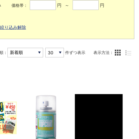
み
円 ～
円
価格帯：
絞り込み解除
順：
件ずつ表示
表示方法：