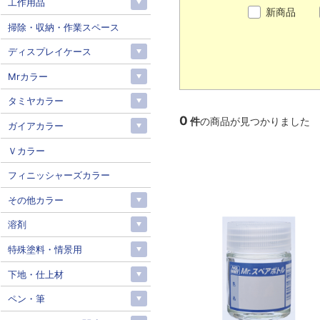
工作用品
新商品
掃除・収納・作業スペース
ディスプレイケース
Mrカラー
タミヤカラー
0
件
の商品が見つかりました
ガイアカラー
Ｖカラー
フィニッシャーズカラー
その他カラー
溶剤
特殊塗料・情景用
下地・仕上材
ペン・筆