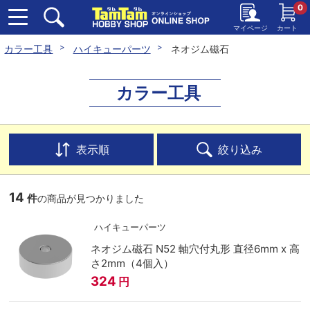
0
マイページ
カート
カラー工具
ハイキューパーツ
ネオジム磁石
カラー工具
表示順
絞り込み
14
件
の商品が見つかりました
ハイキューパーツ
ネオジム磁石 N52 軸穴付丸形 直径6mm x 高
さ2mm（4個入）
324
円