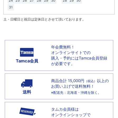
24
25
26
27
28
29
30
28
29
30
31
土・日曜日と祝日は定休日とさせて頂いております。
年会費無料！
オンラインサイトでの
購入・予約には
Tamca会員登録
Tamca会員
が必要です。
商品合計 15,000円
以上の
（税込）
お買い上げで
送料無料！
送料
※配送先：北海道・沖縄を除く。
タムカ会員様は
オンラインショップで