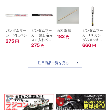
ガンダムマー
ガンダムマー
面相筆 短
ガンダムマー
カー 消しペン
カー 流し込み
カーEX ガン
182
円
スミ入れペン
ダムメッキシ
275
円
ブラック
ルバー
275
660
円
円
注目商品一覧を見る