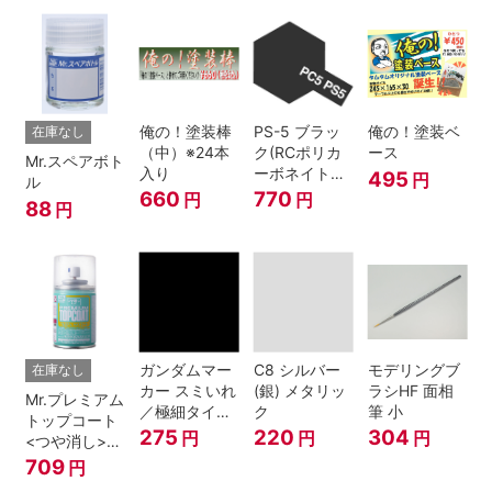
俺の！塗装棒
PS-5 ブラッ
俺の！塗装ベ
在庫なし
（中）※24本
ク(RCポリカ
ース
Mr.スペアボト
入り
ーボネイトボ
495
円
ル
ディ塗装用)
660
770
円
円
88
円
ガンダムマー
C8 シルバー
モデリングブ
在庫なし
カー スミいれ
(銀) メタリッ
ラシHF 面相
Mr.プレミアム
／極細タイプ
ク
筆 小
トップコート
（ブラック）
275
220
304
円
円
円
<つや消し>
スプレー
709
円