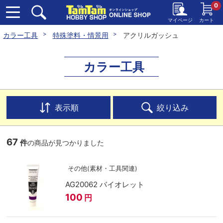
0
マイページ
カート
カラー工具
特殊塗料・情景用
アクリルガッシュ
カラー工具
表示順
絞り込み
67
件
の商品が見つかりました
その他(素材・工具関連)
AG20062 バイオレット
100
円