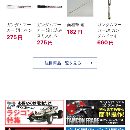
ガンダムマー
ガンダムマー
面相筆 短
ガンダムマー
カー 消しペン
カー 流し込み
カーEX ガン
182
円
スミ入れペン
ダムメッキシ
275
円
ブラック
ルバー
275
660
円
円
注目商品一覧を見る