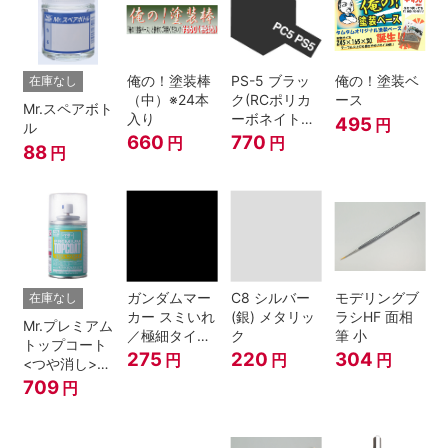
俺の！塗装棒
PS-5 ブラッ
俺の！塗装ベ
在庫なし
（中）※24本
ク(RCポリカ
ース
Mr.スペアボト
入り
ーボネイトボ
495
円
ル
ディ塗装用)
660
770
円
円
88
円
ガンダムマー
C8 シルバー
モデリングブ
在庫なし
カー スミいれ
(銀) メタリッ
ラシHF 面相
Mr.プレミアム
／極細タイプ
ク
筆 小
トップコート
（ブラック）
275
220
304
円
円
円
<つや消し>
スプレー
709
円