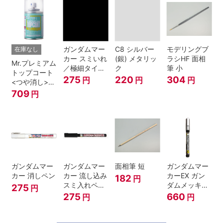
ガンダムマー
C8 シルバー
モデリングブ
在庫なし
カー スミいれ
(銀) メタリッ
ラシHF 面相
Mr.プレミアム
／極細タイプ
ク
筆 小
トップコート
（ブラック）
275
220
304
円
円
円
<つや消し>
スプレー
709
円
ガンダムマー
ガンダムマー
面相筆 短
ガンダムマー
カー 消しペン
カー 流し込み
カーEX ガン
182
円
スミ入れペン
ダムメッキシ
275
円
ブラック
ルバー
275
660
円
円