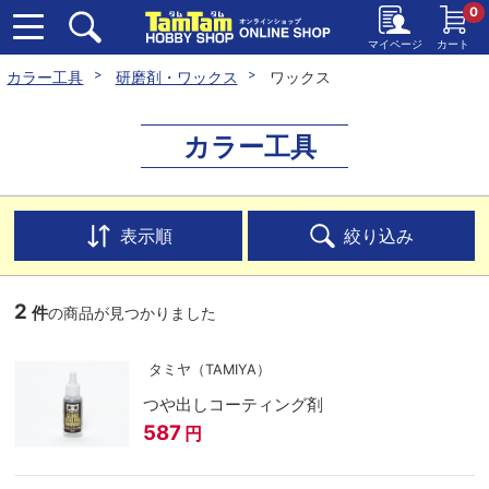
0
マイページ
カート
カラー工具
研磨剤・ワックス
ワックス
カラー工具
表示順
絞り込み
2
件
の商品が見つかりました
タミヤ（TAMIYA）
つや出しコーティング剤
587
円