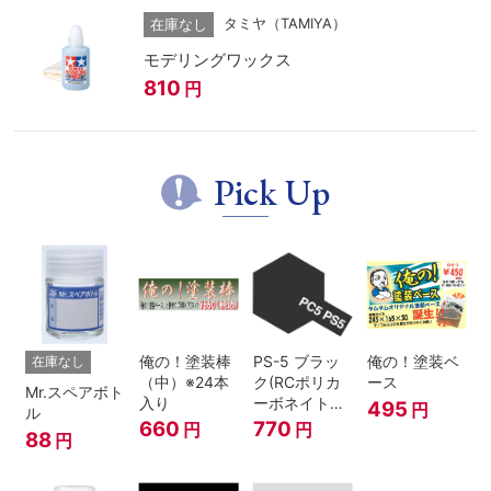
タミヤ（TAMIYA）
在庫なし
モデリングワックス
810
円
Pick Up
俺の！塗装棒
PS-5 ブラッ
俺の！塗装ベ
在庫なし
（中）※24本
ク(RCポリカ
ース
Mr.スペアボト
入り
ーボネイトボ
495
円
ル
ディ塗装用)
660
770
円
円
88
円