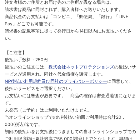
注文者様のご住所とお届け先のご住所が異なる場合は、
請求書は商品に同封されず、購入者様へお送りいたします。
商品代金のお支払いは「コンビニ」「郵便局」「銀行」「LINE
Pay」どこでも可能です。
請求書の記載事項に従って発行日から14日以内にお支払いくださ
い。
【ご注意】
後払い手数料：250円
後払いのご注文には、
株式会社ネットプロテクションズ
の後払いサ
ービスが適用され、同社へ代金債権を譲渡します。
NP後払い利用規約及び同社のプライバシーポリシー
に同意して、
後払いサービスをご選択ください。
お支払いには審査が必要です。 商品の確保は審査通過後になりま
す。
未発売（ご予約）はご利用いただけません。
当オンラインショップでのNP後払い初回ご利用時は合計20，
000(税込)迄です。
初回の後払いをお支払後につきましての当オンラインショップでの
ご利用限度額は累計残高で55,000(税込)までとなります。詳細は