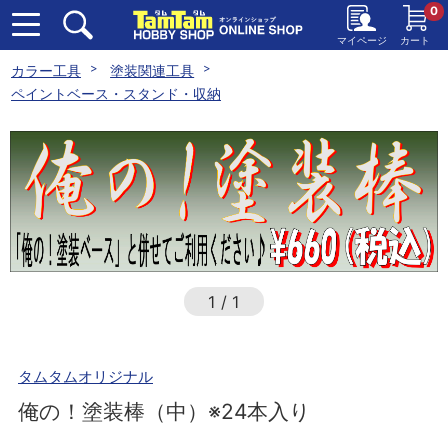
0
マイページ
カート
カラー工具
塗装関連工具
ペイントベース・スタンド・収納
1
/
1
タムタムオリジナル
俺の！塗装棒（中）※24本入り