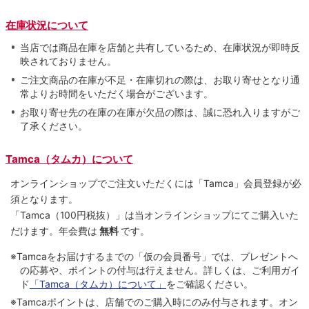
在庫状況について
当店では商品在庫を店舗と共有しているため、在庫状況が即時反
映されておりません。
ご注文商品の在庫が不足・在庫切れの際は、お取り寄せとなり通
常よりお時間をいただく場合がございます。
お取り寄せ先の在庫の在庫が欠品の際は、誠に恐れ入りますがご
了承ください。
Tamca（タムカ）について
オンラインショップでご注⽂いただくには「Tamca」会員登録が必
須となります。
「Tamca
（100円税抜）
」は当オンラインショップにてご購⼊いた
だけます。
年会費は
無料
です。
※Tamcaをお届けするまでの「仮の会員番号」では、プレゼントへ
の応募や、ポイントの付与は⾏えません。詳しくは、ご利⽤ガイ
ド
「Tamca（タムカ）について」
をご確認ください。
※Tamcaポイントは、店舗でのご購⼊時にのみ付与されます。オン