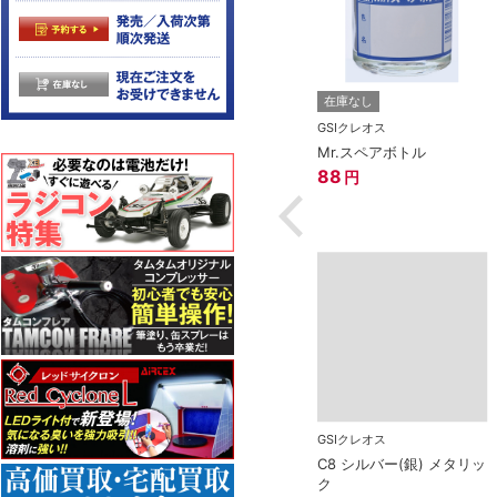
ス
在庫なし
在庫なし
マーカーEX 光の
GSIクレオス
GSIクレオス
ブルー
Mr.サーフェイサー1000
Mr.スペアボトル
スプレー（徳用）
88
円
608
円
GSIクレオス
C8 シルバー(銀) メタリッ
ク