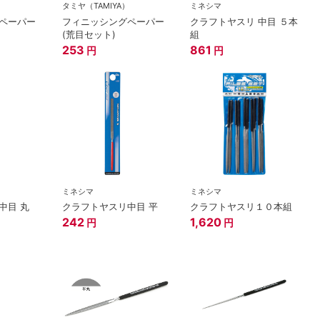
）
タミヤ（TAMIYA）
ミネシマ
ペーパー
フィニッシングペーパー
クラフトヤスリ 中目 ５本
(荒目セット)
組
253
861
円
円
ミネシマ
ミネシマ
中目 丸
クラフトヤスリ中目 平
クラフトヤスリ１０本組
242
1,620
円
円