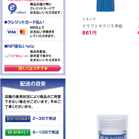
ミネシマ
クラフトヤスリ５本組
861
円