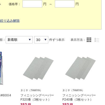
み
円 ～
円
価格帯：
絞り込み解除
順：
件ずつ表示
表示方法：
タミヤ（TAMIYA）
タミヤ（TAMIYA）
600(4
フィニッシングペーパー
フィニッシングペーパー
P320番（3枚セット）
P240番（3枚セット）
152
152
円
円