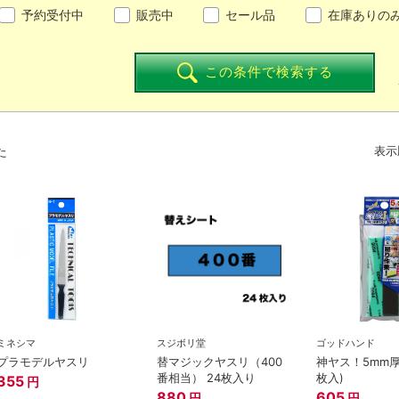
予約受付中
販売中
セール品
在庫ありの
この条件で検索する
た
表示
ミネシマ
スジボリ堂
ゴッドハンド
プラモデルヤスリ
替マジックヤスリ（400
神ヤス！5mm厚#
番相当） 24枚入り
枚入)
355
円
880
605
円
円