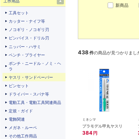
工作用品
新商品
工具セット
カッター・ナイフ等
ノコギリ・ノコギリ刃
ピンバイス・ドリル刃
ニッパー・ハサミ
438
件
の商品が見つかりまし
ペンチ・プライヤー
ポンチ・ニードル・ノミ・ヘ
ラ
ヤスリ・サンドペーパー
ピンセット
ドライバー・スパナ等
電動工具・電動工具関連商品
定規・ガイド
電飾関連
ミネシマ
プラモデル甲丸ヤスリ
メガネ・ルーペ
384
円
その他工作用品