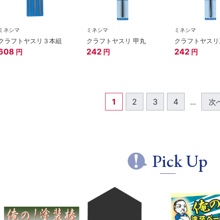
ミネシマ
ミネシマ
ミネシマ
クラフトヤスリ３本組
クラフトヤスリ 甲丸
クラフトヤスリ
608
242
242
円
円
円
1
2
3
4
...
次
Pick Up