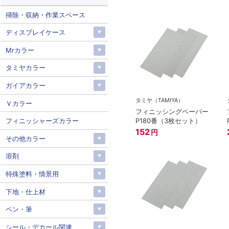
掃除・収納・作業スペース
ディスプレイケース
Mrカラー
タミヤカラー
ガイアカラー
タミヤ（TAMIYA）
Ｖカラー
フィニッシングペーパー
P180番（3枚セット）
フィニッシャーズカラー
152
円
その他カラー
溶剤
特殊塗料・情景用
下地・仕上材
ペン・筆
シール・デカール関連