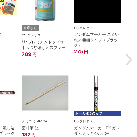
GSIクレオス
ゴッド
在庫なし
ス
ガンダムマーカー スミい
神ヤス
GSIクレオス
れ／極細タイプ（ブラッ
#400
Mr.プレミアムトップコー
ク）
660
ト <つや消し> スプレー
275
円
709
円
お一人様 3点まで
タミヤ（TAMIYA）
GSIクレオス
在庫
 流し込
面相筆 短
ガンダムマーカーEX ガン
GSIク
ブラック
ダムメッキシルバー
182
円
Mr.