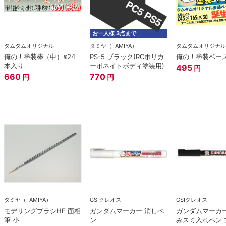
お一人様 3点まで
タムタムオリジナル
タミヤ（TAMIYA）
タムタムオリジナル
俺の！塗装棒（中）※24
PS-5 ブラック(RCポリカ
俺の！塗装ベー
本入り
ーボネイトボディ塗装用)
495
円
660
770
円
円
タミヤ（TAMIYA）
GSIクレオス
GSIクレオス
モデリングブラシHF 面相
ガンダムマーカー 消しペ
ガンダムマーカー
筆 小
ン
みスミ入れペン 