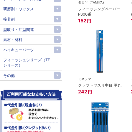
タミヤ（TAMIYA）
フィニッシングペーパー
研磨剤・ワックス
P600番
接着剤
152
円
型取り・注型関連
素材・材料
ハイキューパーツ
フィニッシュシリーズ（TF
シリーズ）
その他
ミネシマ
クラフトヤスリ中目 甲丸
242
円