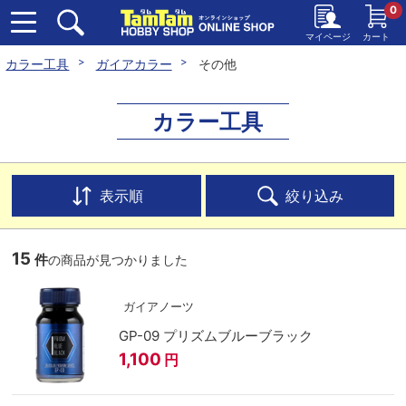
0
マイページ
カート
カラー工具
ガイアカラー
その他
カラー工具
表示順
絞り込み
15
件
の商品が見つかりました
ガイアノーツ
GP-09 プリズムブルーブラック
1,100
円