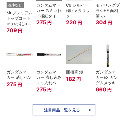
ガンダムマー
C8 シルバー
モデリングブ
在庫なし
カー スミいれ
(銀) メタリッ
ラシHF 面相
Mr.プレミアム
／極細タイプ
ク
筆 小
トップコート
（ブラック）
275
220
304
円
円
円
<つや消し>
スプレー
709
円
ガンダムマー
ガンダムマー
面相筆 短
ガンダムマー
カー 消しペン
カー 流し込み
カーEX ガン
182
円
スミ入れペン
ダムメッキシ
275
円
ブラック
ルバー
275
660
円
円
注目商品一覧を見る