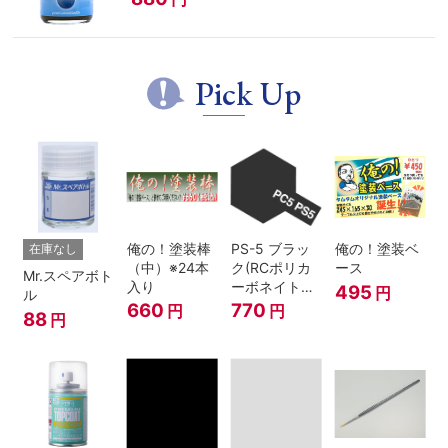
Pick Up
俺の！塗装棒
PS-5 ブラッ
俺の！塗装ベ
在庫なし
（中）※24本
ク(RCポリカ
ース
Mr.スペアボト
入り
ーボネイトボ
495
円
ル
ディ塗装用)
660
770
円
円
88
円