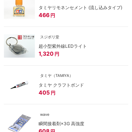
タミヤリモネンセメント (流し込みタイプ)
466
円
スジボリ堂
超小型紫外線LEDライト
1,320
円
タミヤ（TAMIYA）
タミヤ クラフトボンド
405
円
wave
瞬間接着剤×3G 高強度
608
円