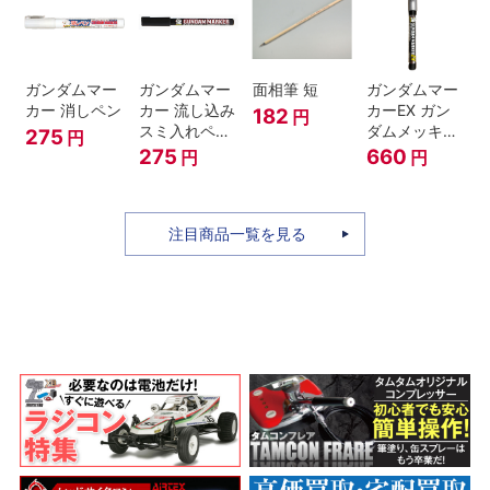
ガンダムマー
ガンダムマー
面相筆 短
ガンダムマー
カー 消しペン
カー 流し込み
カーEX ガン
182
円
スミ入れペン
ダムメッキシ
275
円
ブラック
ルバー
275
660
円
円
注目商品一覧を見る