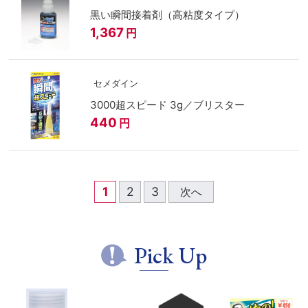
黒い瞬間接着剤（高粘度タイプ）
1,367
円
セメダイン
3000超スピード 3g／ブリスター
440
円
1
2
3
次へ
Pick Up