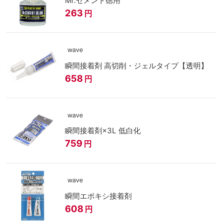
Mr.セメント徳用
263
円
wave
瞬間接着剤 高切削・ジェルタイプ【透明】
658
円
wave
瞬間接着剤×3L 低白化
759
円
wave
瞬間エポキシ接着剤
608
円