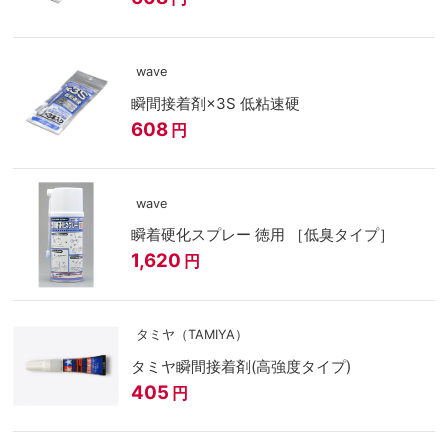
wave
瞬間接着剤×3S 低粘速硬
608
円
wave
瞬着硬化スプレー 徳用 ［低臭タイプ］
1,620
円
タミヤ（TAMIYA）
タミヤ瞬間接着剤(高強度タイプ)
405
円