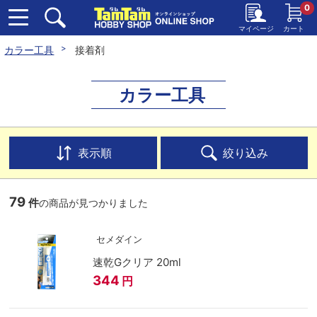
0
マイページ
カート
カラー工具
接着剤
カラー工具
表示順
絞り込み
79
件
の商品が見つかりました
セメダイン
速乾Gクリア 20ml
344
円