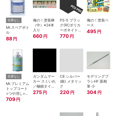
俺の！塗装棒
PS-5 ブラッ
俺の！塗装ベ
在庫なし
（中）※24本
ク(RCポリカ
ース
Mr.スペアボト
入り
ーボネイトボ
495
円
ル
ディ塗装用)
660
770
円
円
88
円
ガンダムマー
C8 シルバー
モデリングブ
在庫なし
カー スミいれ
(銀) メタリッ
ラシHF 面相
Mr.プレミアム
／極細タイプ
ク
筆 小
トップコート
（ブラック）
275
220
304
円
円
円
<つや消し>
スプレー
709
円