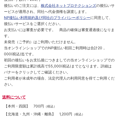
後払いのご注文には、
株式会社ネットプロテクションズ
の後払いサ
ービスが適用され、同社へ代金債権を譲渡します。
NP後払い利用規約及び同社のプライバシーポリシー
に同意して、
後払いサービスをご選択ください。
お支払いには審査が必要です。 商品の確保は審査通過後になりま
す。
未発売（ご予約）はご利用いただけません。
当オンラインショップでのNP後払い初回ご利用時は合計20，
000(税込)迄です。
初回の後払いをお支払後につきましての当オンラインショップでの
ご利用限度額は累計残高で55,000(税込)までとなります。詳細は
バナーをクリックしてご確認ください。
ご利用者が未成年の場合、法定代理人の利用同意を得てご利用くだ
さい。
送料について
【本州・四国】
700円
（税込）
【北海道・九州・沖縄・離島】
1,200円
（税込）