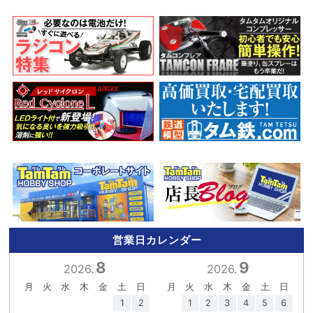
営業日カレンダー
8
9
2026.
2026.
月
火
水
木
金
土
日
月
火
水
木
金
土
日
1
2
1
2
3
4
5
6