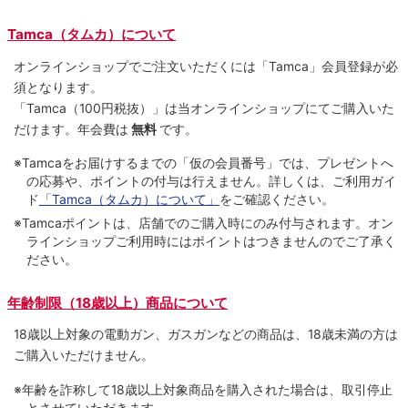
Tamca（タムカ）について
オンラインショップでご注⽂いただくには「Tamca」会員登録が必
須となります。
「Tamca
（100円税抜）
」は当オンラインショップにてご購⼊いた
だけます。
年会費は
無料
です。
※Tamcaをお届けするまでの「仮の会員番号」では、プレゼントへ
の応募や、ポイントの付与は⾏えません。詳しくは、ご利⽤ガイ
ド
「Tamca（タムカ）について」
をご確認ください。
※Tamcaポイントは、店舗でのご購⼊時にのみ付与されます。オン
ラインショップご利用時にはポイントはつきませんのでご了承く
ださい。
年齢制限（18歳以上）商品について
18歳以上対象の電動ガン、ガスガンなどの商品は、18歳未満の方は
ご購入いただけません。
※年齢を詐称して18歳以上対象商品を購入された場合は、取引停止
とさせていただきます。