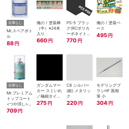
俺の！塗装棒
PS-5 ブラッ
俺の！塗装ベ
在庫なし
（中）※24本
ク(RCポリカ
ース
Mr.スペアボト
入り
ーボネイトボ
495
円
ル
ディ塗装用)
660
770
円
円
88
円
ガンダムマー
C8 シルバー
モデリングブ
在庫なし
カー スミいれ
(銀) メタリッ
ラシHF 面相
Mr.プレミアム
／極細タイプ
ク
筆 小
トップコート
（ブラック）
275
220
304
円
円
円
<つや消し>
スプレー
709
円