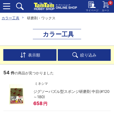
0
マイページ
カート
カラー工具
研磨剤・ワックス
カラー工具
表示順
絞り込み
54
件
の商品が見つかりました
ミネシマ
ジグソーパズル型スポンジ研磨剤 中目(#120
～180)
658
円