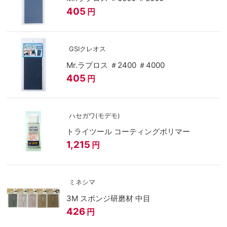
405
円
GSIクレオス
Mr.ラプロス ＃2400 ＃4000
405
円
ハセガワ(モデモ)
トライツール コーティングポリマー
1,215
円
ミネシマ
3M スポンジ研磨材 中目
426
円