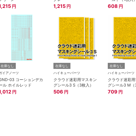
1,215
1,215
608
円
円
円
在庫なし
在庫なし
在庫なし
ガイアノーツ
ハイキューパーツ
ハイキューパーツ
GND-03 コーションデカ
クラウド迷彩用マスキン
クラウド迷彩用
ール ホイルレッド
グシール3 S（3枚入）
グシール3 M（
1,012
506
709
円
円
円