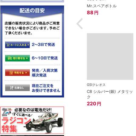
ブルー
Mr.サーフェイサー1000
Mr.スペアボトル
スプレー（徳用）
88
円
608
円
GSIクレオス
C8 シルバー(銀) メタリッ
ク
220
円