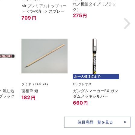
れ／極細タイプ（ブラッ
#400
Mr.プレミアムトップコー
ク）
660
ト <つや消し> スプレー
275
円
709
円
お一人様 3点まで
タミヤ（TAMIYA）
GSIクレオス
在庫
 流し込
面相筆 短
ガンダムマーカーEX ガン
GSIク
ブラック
ダムメッキシルバー
182
円
Mr.
660
円
220
注目商品一覧を見る