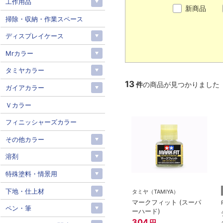
工作用品
新商品
掃除・収納・作業スペース
ディスプレイケース
Mrカラー
タミヤカラー
13
件
の商品が見つかりました
ガイアカラー
Ｖカラー
フィニッシャーズカラー
その他カラー
溶剤
特殊塗料・情景用
下地・仕上材
タミヤ（TAMIYA）
マークフィット (スーパ
ペン・筆
ーハード)
304
円