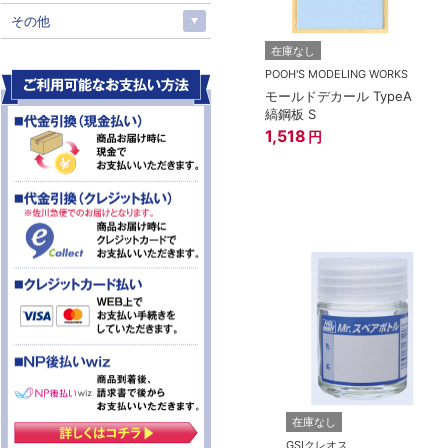
その他
在庫なし
POOH'S MODELING WORKS
モールドデカール TypeA
縞鋼板 S
1,518
円
ス
在庫なし
在庫なし
マーカーEX 光の
GSIクレオス
GSIクレオス