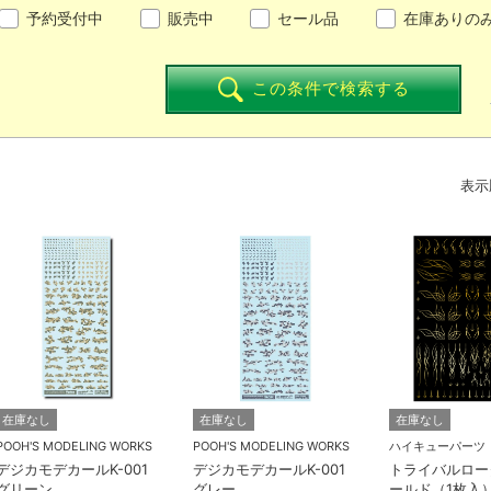
予約受付中
販売中
セール品
在庫ありの
この条件で検索する
表示
在庫なし
在庫なし
在庫なし
POOH'S MODELING WORKS
POOH'S MODELING WORKS
ハイキューパーツ
デジカモデカールK-001
デジカモデカールK-001
トライバルロータ
グリーン
グレー
ールド（1枚入