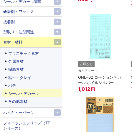
シール・デカール関連
研磨剤・ワックス
接着剤
型取り・注型関連
素材・材料
プラスチック素材
金属素材
在庫なし
樹脂素材
ガイアノーツ
GND-02 コーションデカ
粘土・クレイ
ール ホイルシルバー
パテ
1,012
円
シール・デカール
その他素材
ハイキューパーツ
フィニッシュシリーズ（TF
シリーズ）