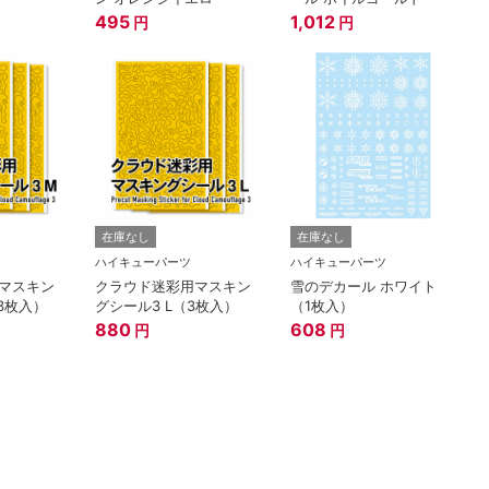
495
1,012
円
円
在庫なし
在庫なし
ハイキューパーツ
ハイキューパーツ
マスキン
クラウド迷彩用マスキン
雪のデカール ホワイト
3枚入）
グシール3 L（3枚入）
（1枚入）
880
608
円
円