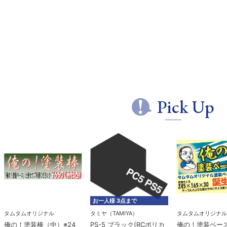
Pick Up
お一人様 3点まで
タムタムオリジナル
タミヤ（TAMIYA）
タムタムオリジナル
俺の！塗装棒（中）※24
PS-5 ブラック(RCポリカ
俺の！塗装ベー