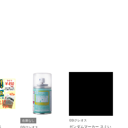
GSIクレオス
ゴッド
在庫なし
ス
ガンダムマーカー スミい
神ヤス
GSIクレオス