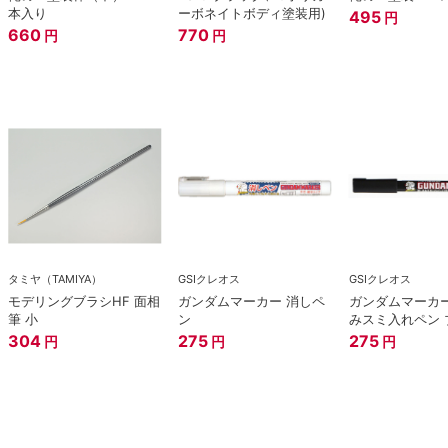
本入り
ーボネイトボディ塗装用)
495
円
660
770
円
円
タミヤ（TAMIYA）
GSIクレオス
GSIクレオス
モデリングブラシHF 面相
ガンダムマーカー 消しペ
ガンダムマーカー
筆 小
ン
みスミ入れペン 
304
275
275
円
円
円