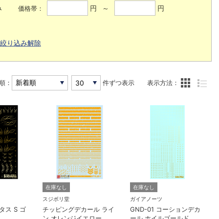
み
円 ～
円
価格帯：
絞り込み解除
順：
件ずつ表示
表示方法：
在庫なし
在庫なし
スジボリ堂
ガイアノーツ
ス S ゴ
チッピングデカール ライ
GND-01 コーションデカ
）
ン オレンジイエロー
ール ホイルゴールド