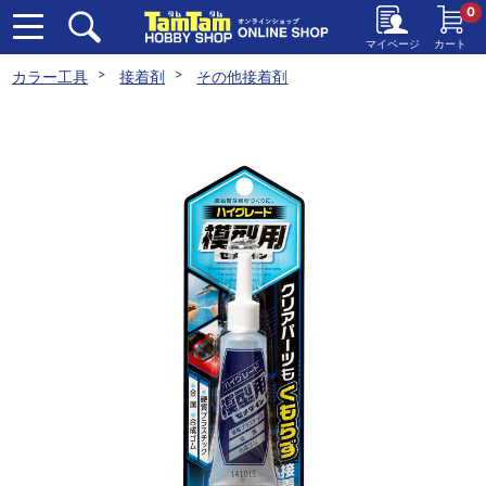
0
マイページ
カート
カラー工具
接着剤
その他接着剤