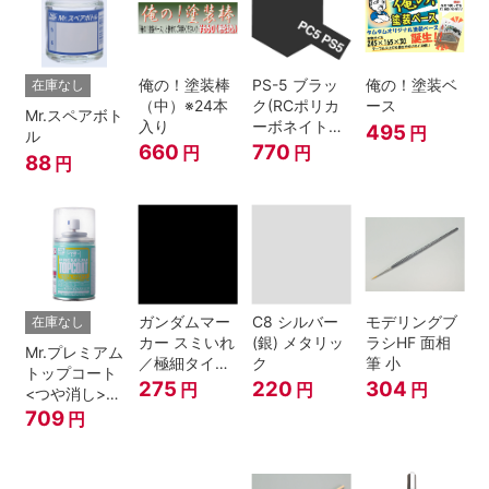
俺の！塗装棒
PS-5 ブラッ
俺の！塗装ベ
在庫なし
（中）※24本
ク(RCポリカ
ース
Mr.スペアボト
入り
ーボネイトボ
495
円
ル
ディ塗装用)
660
770
円
円
88
円
ガンダムマー
C8 シルバー
モデリングブ
在庫なし
カー スミいれ
(銀) メタリッ
ラシHF 面相
Mr.プレミアム
／極細タイプ
ク
筆 小
トップコート
（ブラック）
275
220
304
円
円
円
<つや消し>
スプレー
709
円