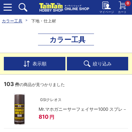
0
マイページ
カート
カラー工具
下地・仕上材
カラー工具
表示順
絞り込み
103
件
の商品が見つかりました
GSIクレオス
Mr.マホガニーサーフェイサー1000 スプレ－
810
円