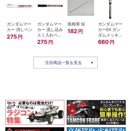
ガンダムマー
ガンダムマー
面相筆 短
ガンダムマー
カー 消しペン
カー 流し込み
カーEX ガン
182
円
スミ入れペン
ダムメッキシ
275
円
ブラック
ルバー
275
660
円
円
注目商品一覧を見る