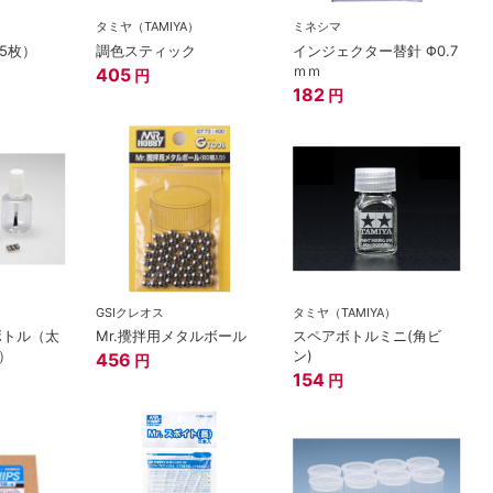
）
タミヤ（TAMIYA）
ミネシマ
5枚）
調色スティック
インジェクター替針 Φ0.7
ｍｍ
405
円
182
円
GSIクレオス
タミヤ（TAMIYA）
ボトル（太
Mr.攪拌用メタルボール
スペアボトルミニ(角ビ
）
ン)
456
円
154
円