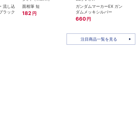
 流し込
面相筆 短
ガンダムマーカーEX ガン
GSIク
ブラック
ダムメッキシルバー
182
円
Mr.
660
円
220
注目商品一覧を見る