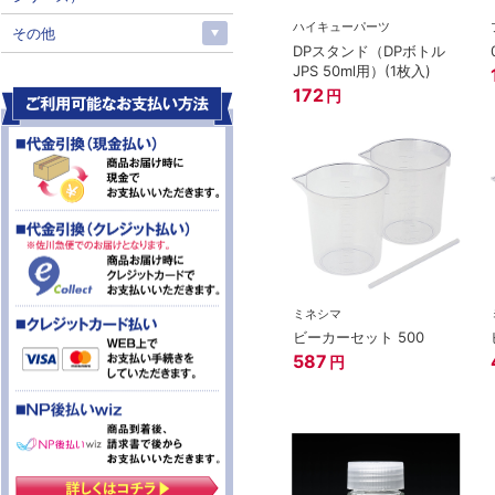
ハイキューパーツ
その他
DPスタンド（DPボトル
JPS 50ml用）(1枚入)
172
円
ミネシマ
ビーカーセット 500
587
円