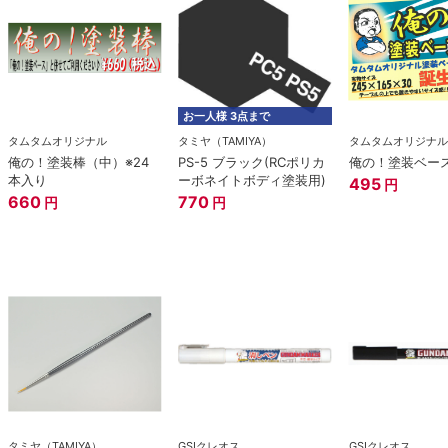
お一人様 3点まで
タムタムオリジナル
タミヤ（TAMIYA）
タムタムオリジナル
俺の！塗装棒（中）※24
PS-5 ブラック(RCポリカ
俺の！塗装ベー
本入り
ーボネイトボディ塗装用)
495
円
660
770
円
円
タミヤ（TAMIYA）
GSIクレオス
GSIクレオス