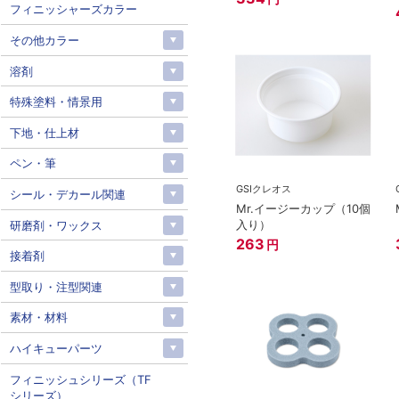
フィニッシャーズカラー
その他カラー
溶剤
特殊塗料・情景用
下地・仕上材
ペン・筆
GSIクレオス
シール・デカール関連
Mr.イージーカップ（10個
入り）
研磨剤・ワックス
263
円
接着剤
型取り・注型関連
素材・材料
ハイキューパーツ
フィニッシュシリーズ（TF
シリーズ）