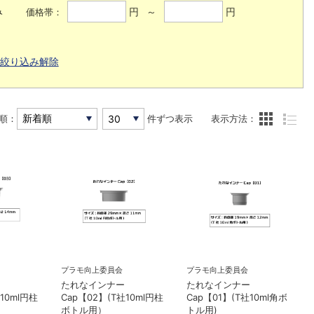
み
円 ～
円
価格帯：
絞り込み解除
順：
件ずつ表示
表示方法：
プラモ向上委員会
プラモ向上委員会
たれなインナー
たれなインナー
10ml円柱
Cap【02】(T社10ml円柱
Cap【01】(T社10ml角ボ
ボトル用）
トル用)