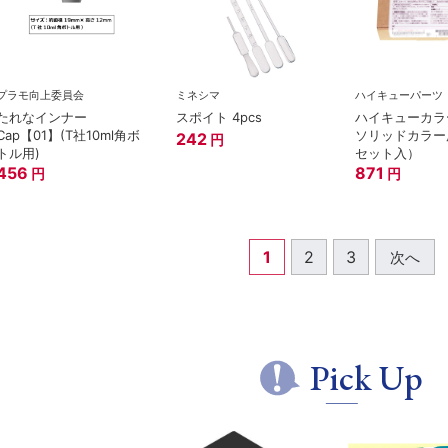
プラモ向上委員会
ミネシマ
ハイキューパーツ
たれなインナー
スポイト 4pcs
ハイキューカラ
Cap【01】(T社10ml角ボ
ソリッドカラー
242
円
トル用)
セット入）
456
871
円
円
1
2
3
次へ
Pick Up