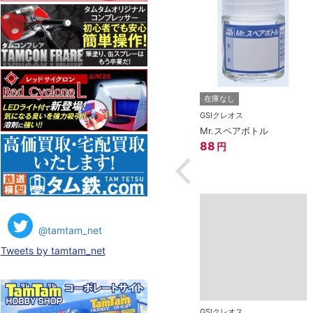
ス
在庫なし
在庫なし
マーカーEX 光の
GSIクレオス
GSIクレオス
ブルー
Mr.サーフェイサー1000
Mr.スペアボトル
スプレー（徳用）
88
円
608
円
@tamtam_net
Tweets by tamtam_net
GSIクレオス