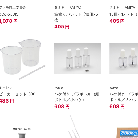
プラモ向上委員会
タミヤ（TAMIYA）
タミヤ（TAMIYA
0Color.DISH
筆塗りパレット (18皿x5
15皿パレット（
枚)
1,078
405
円
円
405
円
ミネシマ
wave
wave
ビーカーセット 300
ハケ付き プラボトル（細
ハケ付き プラ
ボトル／小ハケ）
ボトル／大ハケ
486
円
608
608
円
円