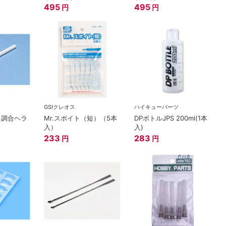
495
495
円
円
GSIクレオス
ハイキューパーツ
 調合ヘラ
Mr.スポイト（短）（5本
DPボトルJPS 200ml(1本
入）
入)
233
283
円
円