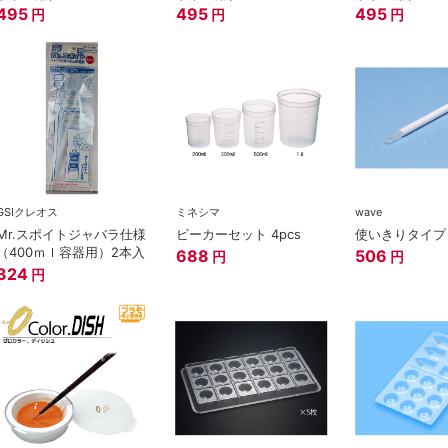
495
495
495
円
円
円
GSIクレオス
ミネシマ
wave
Mr.スポイトジャバラ仕様
ビーカーセット 4pcs
使いきりタイプ
（400ｍｌ容器用）2本入
688
506
円
円
324
円