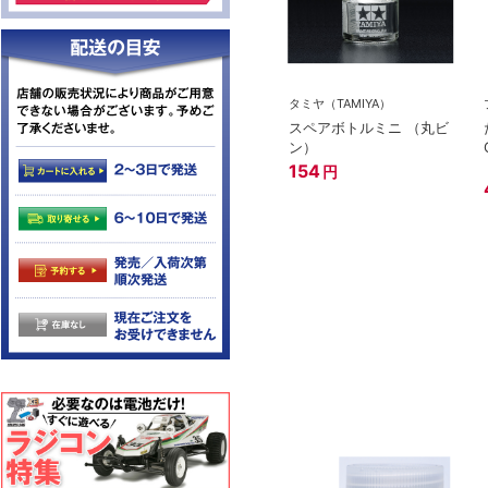
タミヤ（TAMIYA）
スペアボトルミニ （丸ビ
ン）
154
円