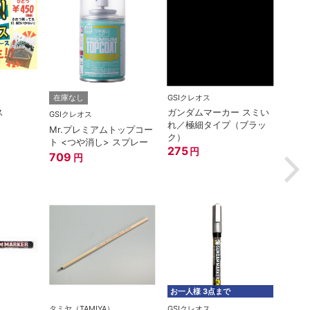
GSIクレオス
ゴッド
在庫なし
ス
ガンダムマーカー スミい
神ヤス
GSIクレオス
れ／極細タイプ（ブラッ
#400
Mr.プレミアムトップコー
ク）
660
ト <つや消し> スプレー
275
円
709
円
お一人様 3点まで
タミヤ（TAMIYA）
GSIクレオス
在庫