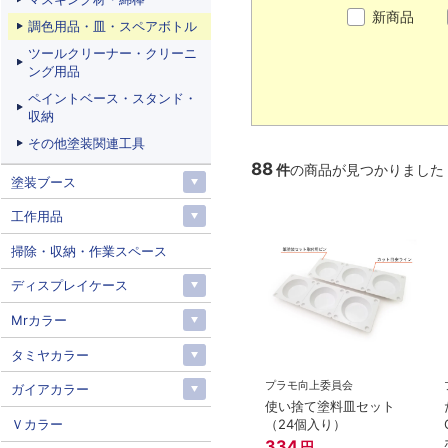
新商品
調色用品・皿・スペアボトル
ツールクリーナー・クリーニ
ング用品
ペイントベース・スタンド・
収納
その他塗装関連工具
88
件
の商品が見つかりました
塗装ブース
工作用品
掃除・収納・作業スペース
ディスプレイケース
Mrカラー
タミヤカラー
プラモ向上委員会
ガイアカラー
使い捨て塗料皿セット
Ｖカラー
（24個入り）
334
円