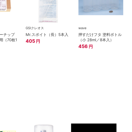
GSIクレオス
wave
ーチップ
Mr.スポイト（長）5本入
押すだけフタ 塗料ボトル
用（70枚1
（小 28ml／8本入）
405
円
456
円