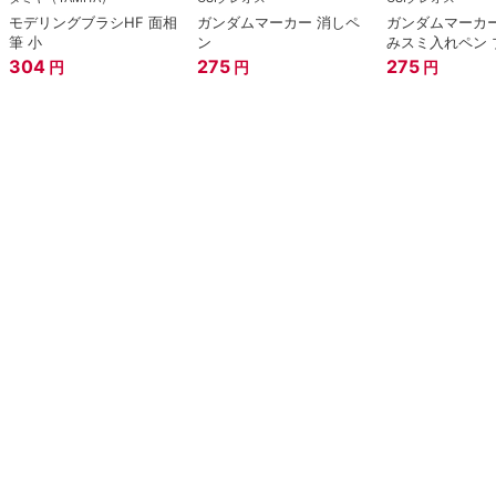
モデリングブラシHF 面相
ガンダムマーカー 消しペ
ガンダムマーカー
筆 小
ン
みスミ入れペン 
304
275
275
円
円
円