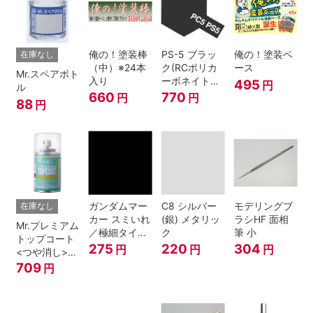
俺の！塗装棒
PS-5 ブラッ
俺の！塗装ベ
在庫なし
（中）※24本
ク(RCポリカ
ース
Mr.スペアボト
入り
ーボネイトボ
495
円
ル
ディ塗装用)
660
770
円
円
88
円
ガンダムマー
C8 シルバー
モデリングブ
在庫なし
カー スミいれ
(銀) メタリッ
ラシHF 面相
Mr.プレミアム
／極細タイプ
ク
筆 小
トップコート
（ブラック）
275
220
304
円
円
円
<つや消し>
スプレー
709
円