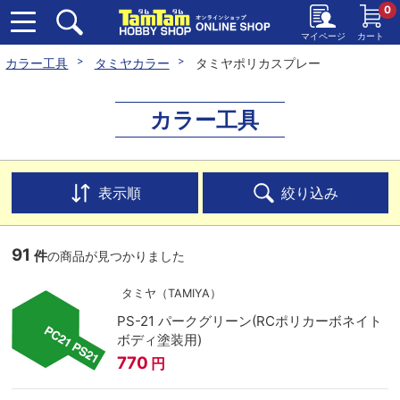
0
マイページ
カート
カラー工具
タミヤカラー
タミヤポリカスプレー
カラー工具
表示順
絞り込み
91
件
の商品が見つかりました
タミヤ（TAMIYA）
PS-21 パークグリーン(RCポリカーボネイト
ボディ塗装用)
770
円