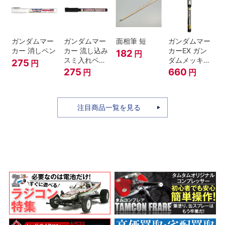
ガンダムマー
ガンダムマー
面相筆 短
ガンダムマー
カー 消しペン
カー 流し込み
カーEX ガン
182
円
スミ入れペン
ダムメッキシ
275
円
ブラック
ルバー
275
660
円
円
注目商品一覧を見る