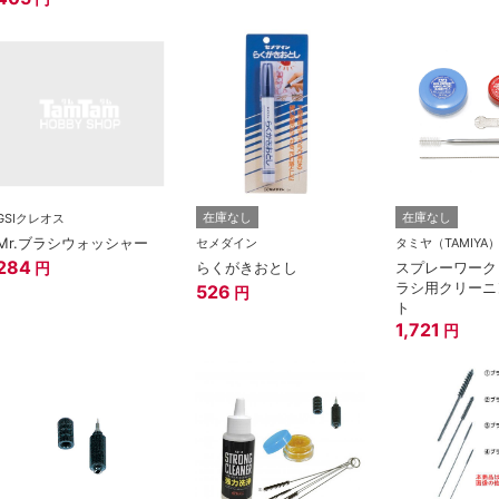
在庫なし
在庫なし
GSIクレオス
Mr.ブラシウォッシャー
セメダイン
タミヤ（TAMIYA
284
らくがきおとし
スプレーワーク
円
ラシ用クリーニ
526
円
ト
1,721
円