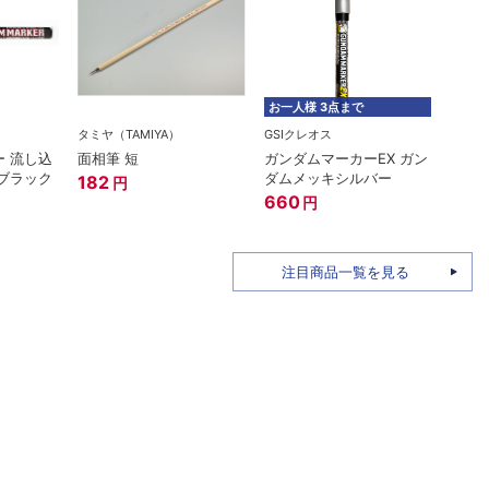
お一人様 3点まで
タミヤ（TAMIYA）
GSIクレオス
在庫
 流し込
面相筆 短
ガンダムマーカーEX ガン
GSIク
ブラック
ダムメッキシルバー
182
円
Mr.
660
円
220
注目商品一覧を見る