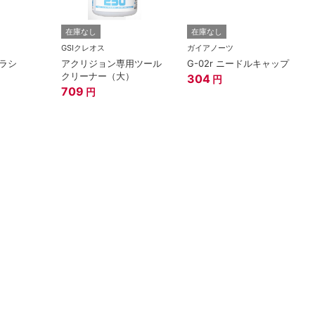
在庫なし
在庫なし
GSIクレオス
ガイアノーツ
ラシ
アクリジョン専用ツール
G-02r ニードルキャップ
クリーナー（大）
304
円
709
円