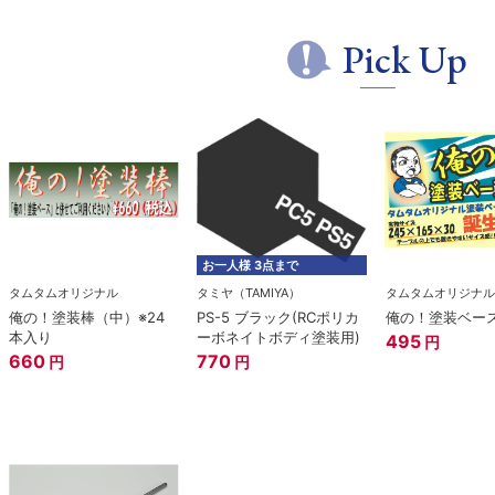
Pick Up
お一人様 3点まで
タムタムオリジナル
タミヤ（TAMIYA）
タムタムオリジナル
俺の！塗装棒（中）※24
PS-5 ブラック(RCポリカ
俺の！塗装ベー
本入り
ーボネイトボディ塗装用)
495
円
660
770
円
円