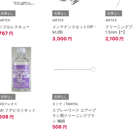
在庫なし
在庫なし
在庫なし
AIRTEX
AIRTEX
AIRTEX
ノズルレスキュー
メンテナンスセット(XP・
クリーニングブ
MJ用)
1.5mm【*】
767
円
3,000
2,100
円
円
在庫なし
在庫なし
GSIクレオス
タミヤ（TAMIYA）
Mr.フデピカリキッド
スプレーワーク エアーブ
ラシ用クリーニングブラ
608
円
シ 極細
506
円