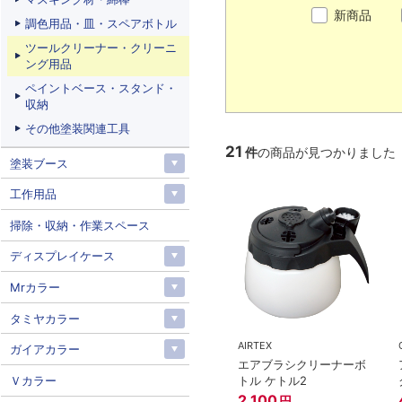
新商品
調色用品・皿・スペアボトル
ツールクリーナー・クリーニ
ング用品
ペイントベース・スタンド・
収納
その他塗装関連工具
21
件
の商品が見つかりました
塗装ブース
工作用品
掃除・収納・作業スペース
ディスプレイケース
Mrカラー
タミヤカラー
AIRTEX
ガイアカラー
エアブラシクリーナーボ
Ｖカラー
トル ケトル2
2,100
円