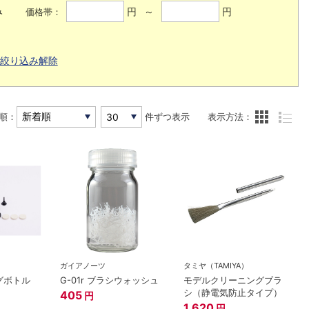
み
円 ～
円
価格帯：
絞り込み解除
順：
件ずつ表示
表示方法：
ガイアノーツ
タミヤ（TAMIYA）
グボトル
G-01r ブラシウォッシュ
モデルクリーニングブラ
シ（静電気防止タイプ）
405
円
1,620
円