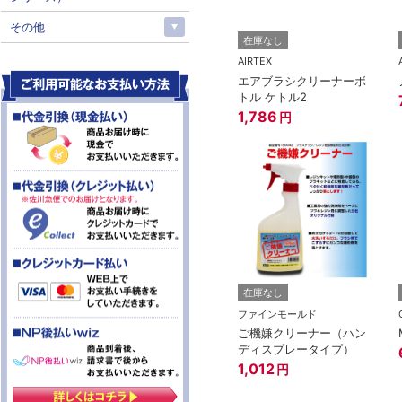
その他
在庫なし
AIRTEX
エアブラシクリーナーボ
トル ケトル2
1,786
円
在庫なし
ファインモールド
ご機嫌クリーナー（ハン
ディスプレータイプ）
1,012
円