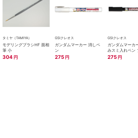
タミヤ（TAMIYA）
GSIクレオス
GSIクレオス
モデリングブラシHF 面相
ガンダムマーカー 消しペ
ガンダムマーカー
筆 小
ン
みスミ入れペン 
304
275
275
円
円
円