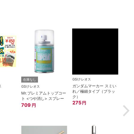
GSIクレオス
ゴッド
在庫なし
ス
ガンダムマーカー スミい
神ヤス
GSIクレオス
れ／極細タイプ（ブラッ
#400
Mr.プレミアムトップコー
ク）
660
ト <つや消し> スプレー
275
円
709
円