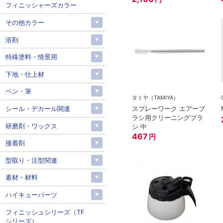
フィニッシャーズカラー
その他カラー
溶剤
特殊塗料・情景用
下地・仕上材
ペン・筆
タミヤ（TAMIYA）
シール・デカール関連
スプレーワーク エアーブ
ラシ用クリーニングブラ
研磨剤・ワックス
シ 中
467
円
接着剤
型取り・注型関連
素材・材料
ハイキューパーツ
フィニッシュシリーズ（TF
シリーズ）