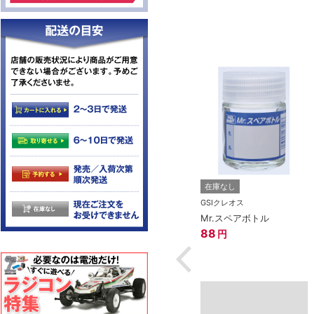
ス
在庫なし
在庫なし
マーカーEX 光の
GSIクレオス
GSIクレオス
ブルー
Mr.サーフェイサー1000
Mr.スペアボトル
スプレー（徳用）
88
円
608
円