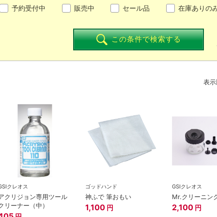
予約受付中
販売中
セール品
在庫ありの
この条件で検索する
表示
GSIクレオス
ゴッドハンド
GSIクレオス
アクリジョン専用ツール
神ふで 筆おもい
Mr.クリーニン
クリーナー（中）
1,100
2,100
円
円
405
円