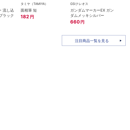
タミヤ（TAMIYA）
GSIクレオス
在庫
 流し込
面相筆 短
ガンダムマーカーEX ガン
GSIク
ブラック
ダムメッキシルバー
182
円
Mr.
660
円
220
注目商品一覧を見る