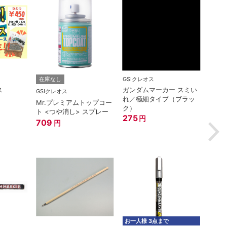
GSIクレオス
ゴッド
在庫なし
ス
ガンダムマーカー スミい
神ヤス
GSIクレオス
れ／極細タイプ（ブラッ
#400
Mr.プレミアムトップコー
ク）
660
ト <つや消し> スプレー
275
円
709
円
お一人様 3点まで