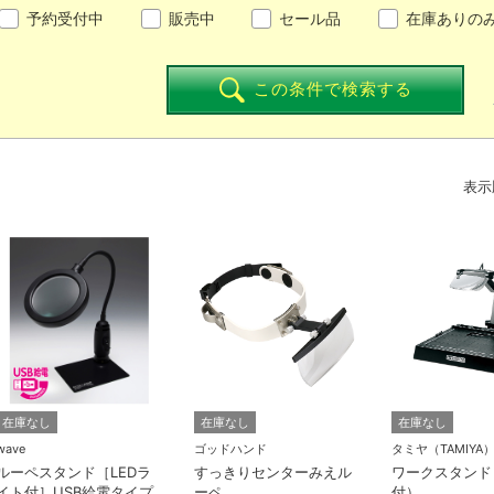
予約受付中
販売中
セール品
在庫ありの
この条件で検索する
表示
在庫なし
在庫なし
在庫なし
wave
ゴッドハンド
タミヤ（TAMIYA
ルーペスタンド［LEDラ
すっきりセンターみえル
ワークスタンド
イト付］USB給電タイプ
ーペ
付）