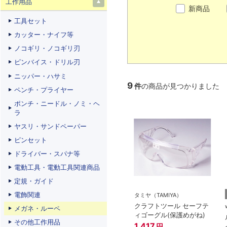
工作用品
新商品
工具セット
カッター・ナイフ等
ノコギリ・ノコギリ刃
ピンバイス・ドリル刃
ニッパー・ハサミ
9
件
の商品が見つかりました
ペンチ・プライヤー
ポンチ・ニードル・ノミ・ヘ
ラ
ヤスリ・サンドペーパー
ピンセット
ドライバー・スパナ等
電動工具・電動工具関連商品
定規・ガイド
電飾関連
タミヤ（TAMIYA）
クラフトツール セーフテ
メガネ・ルーペ
ィゴーグル(保護めがね)
その他工作用品
1,417
円