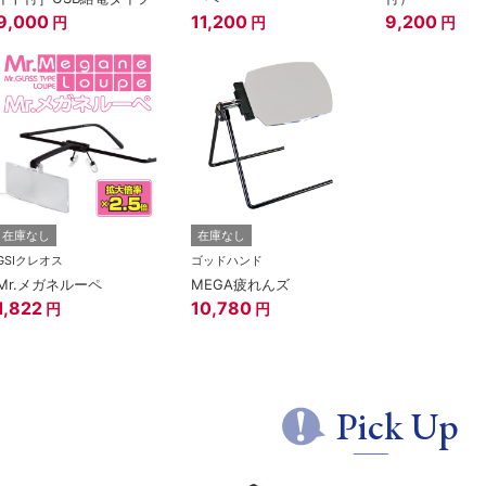
9,000
11,200
9,200
円
円
円
在庫なし
在庫なし
GSIクレオス
ゴッドハンド
Mr.メガネルーペ
MEGA疲れんズ
1,822
10,780
円
円
Pick Up