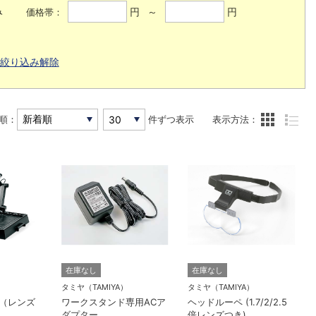
み
円 ～
円
価格帯：
絞り込み解除
順：
件ずつ表示
表示方法：
在庫なし
在庫なし
）
タミヤ（TAMIYA）
タミヤ（TAMIYA）
（レンズ
ワークスタンド専用ACア
ヘッドルーペ (1.7/2/2.5
ダプター
倍レンズつき)