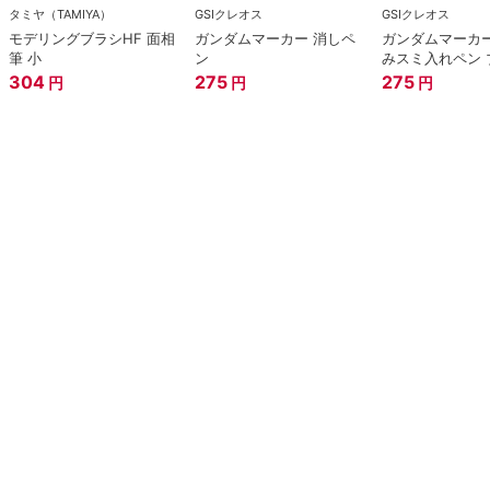
タミヤ（TAMIYA）
GSIクレオス
GSIクレオス
モデリングブラシHF 面相
ガンダムマーカー 消しペ
ガンダムマーカー
筆 小
ン
みスミ入れペン 
304
275
275
円
円
円