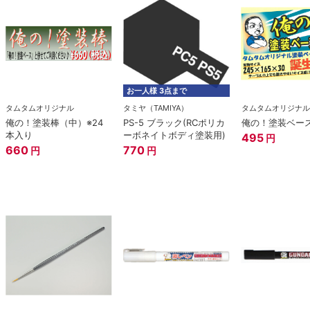
お一人様 3点まで
タムタムオリジナル
タミヤ（TAMIYA）
タムタムオリジナル
俺の！塗装棒（中）※24
PS-5 ブラック(RCポリカ
俺の！塗装ベー
本入り
ーボネイトボディ塗装用)
495
円
660
770
円
円