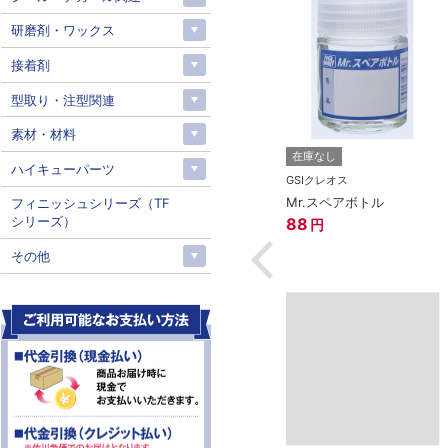
研磨剤・ワックス
接着剤
型取り・注型関連
素材・材料
ス
在庫なし
在庫なし
ハイキューパーツ
マーカーEX 光の
GSIクレオス
GSIクレオス
ブルー
Mr.サーフェイサー1000
Mr.スペアボトル
フィニッシュシリーズ（TF
スプレー（徳用）
シリーズ）
88
円
608
円
その他