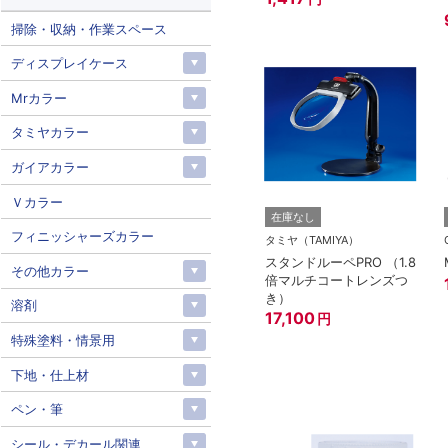
掃除・収納・作業スペース
ディスプレイケース
Mrカラー
タミヤカラー
ガイアカラー
Ｖカラー
在庫なし
フィニッシャーズカラー
タミヤ（TAMIYA）
スタンドルーペPRO （1.8
その他カラー
倍マルチコートレンズつ
き）
溶剤
17,100
円
特殊塗料・情景用
下地・仕上材
ペン・筆
シール・デカール関連