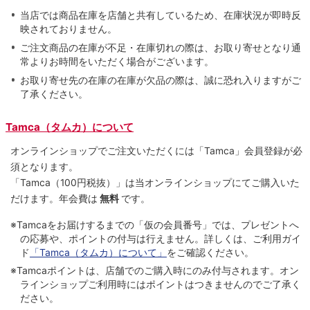
当店では商品在庫を店舗と共有しているため、在庫状況が即時反
映されておりません。
ご注文商品の在庫が不足・在庫切れの際は、お取り寄せとなり通
常よりお時間をいただく場合がございます。
お取り寄せ先の在庫の在庫が欠品の際は、誠に恐れ入りますがご
了承ください。
Tamca（タムカ）について
オンラインショップでご注⽂いただくには「Tamca」会員登録が必
須となります。
「Tamca
（100円税抜）
」は当オンラインショップにてご購⼊いた
だけます。
年会費は
無料
です。
※Tamcaをお届けするまでの「仮の会員番号」では、プレゼントへ
の応募や、ポイントの付与は⾏えません。詳しくは、ご利⽤ガイ
ド
「Tamca（タムカ）について」
をご確認ください。
※Tamcaポイントは、店舗でのご購⼊時にのみ付与されます。オン
ラインショップご利用時にはポイントはつきませんのでご了承く
ださい。