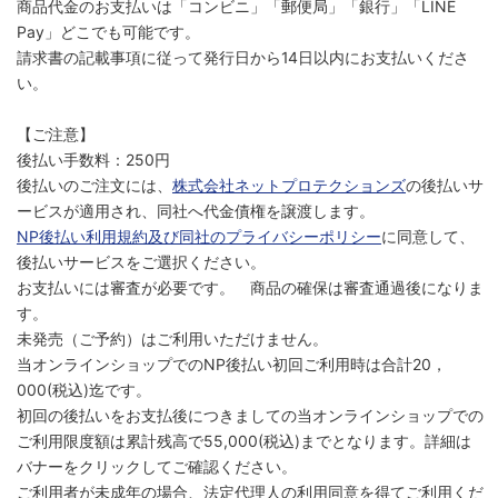
商品代金のお支払いは「コンビニ」「郵便局」「銀行」「LINE
Pay」どこでも可能です。
請求書の記載事項に従って発行日から14日以内にお支払いくださ
い。
【ご注意】
後払い手数料：250円
後払いのご注文には、
株式会社ネットプロテクションズ
の後払いサ
ービスが適用され、同社へ代金債権を譲渡します。
NP後払い利用規約及び同社のプライバシーポリシー
に同意して、
後払いサービスをご選択ください。
お支払いには審査が必要です。 商品の確保は審査通過後になりま
す。
未発売（ご予約）はご利用いただけません。
当オンラインショップでのNP後払い初回ご利用時は合計20，
000(税込)迄です。
初回の後払いをお支払後につきましての当オンラインショップでの
ご利用限度額は累計残高で55,000(税込)までとなります。詳細は
バナーをクリックしてご確認ください。
ご利用者が未成年の場合、法定代理人の利用同意を得てご利用くだ