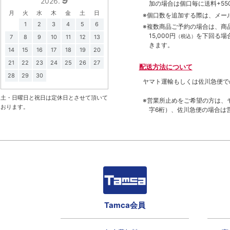
9
2026.
加の場合は個口毎に送料+550
月
火
水
木
金
土
日
※個口数を追加する際は、メー
1
2
3
4
5
6
※複数商品ご予約の場合は、商品合
15,000円
を下回る場
（税込）
7
8
9
10
11
12
13
きます。
14
15
16
17
18
19
20
21
22
23
24
25
26
27
配送方法について
28
29
30
ヤマト運輸もしくは佐川急便で
土・日曜日と祝日は定休日とさせて頂いて
※営業所止めをご希望の方は、
おります。
字6桁）、佐川急便の場合は
Tamca会員