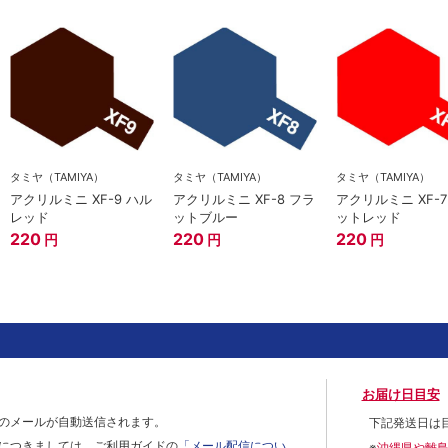
タミヤ（TAMIYA）
タミヤ（TAMIYA）
タミヤ（TAMIYA）
アクリルミニ XF-9 ハル
アクリルミニ XF-8 フラ
アクリルミニ XF-7
レッド
ットブルー
ットレッド
220
220
220
円
円
円
お届け日目安
のメールが自動送信されます。
下記発送日は
につきましては、ご利用ガイドの
「メール配信につい
※
沖縄県や離