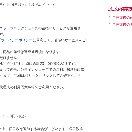
日から14日以内にお支払いください。
ご注文内容変
ご注文後の
ご注文後の
ネットプロテクションズ
の後払いサービスが適用さ
す。
プライバシーポリシー
に同意して、後払いサービスをご
 商品の確保は審査通過後になります。
だけません。
払い初回ご利用時は合計20，000(税込)迄です。
ましての当オンラインショップでのご利用限度額は累
でとなります。詳細はバナーをクリックしてご確認くださ
代理人の利用同意を得てご利用ください。
）
】
1,200円
（税込）
合上、個口数を追加する場合がございます。個口数追