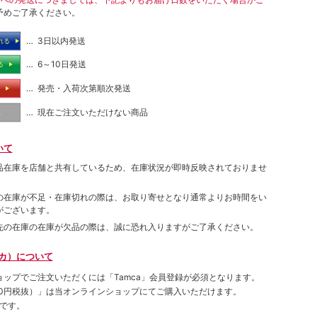
予めご了承ください。
… 3日以内発送
れる
… 6～10日発送
る
… 発売・入荷次第順次発送
る
… 現在ご注文いただけない商品
し
いて
品在庫を店舗と共有しているため、在庫状況が即時反映されておりませ
の在庫が不足・在庫切れの際は、お取り寄せとなり通常よりお時間をい
がございます。
先の在庫の在庫が欠品の際は、誠に恐れ入りますがご了承ください。
ムカ）について
ョップでご注⽂いただくには「Tamca」会員登録が必須となります。
00円税抜）
」は当オンラインショップにてご購⼊いただけます。
です。