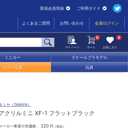
新規会員登録
ご利用ガイド
よくあるご質問
お問い合わせ
会員ログイン
0
0
マイページ
カート
お気に入り
ミニカー
スケールプラモデル
カラー工具
玩具
タミヤ（TAMIYA）
アクリルミニ XF-1 フラットブラック
220
メーカー希望小売価格：
円
（税込）