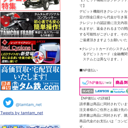
て】
デビット機能付きクレジットカ
定の預金口座から代金が引き落
クレジットの認証後に注文内容
れますが、返金されるまでの間
する可能性がございます。その
ご遠慮頂きますようお願いいた
※クレジットカードのシステム
るデビットカード（金融機関で
ステムとは異なります。）
■NP後払い
【NP後払いの詳細】
請求書は商品に同封されていま
@tamtam_net
注文者様のご住所とお届け先の
Tweets by tamtam_net
請求書は商品に同封されず、購
商品代金のお支払いは「コンビニ
す。