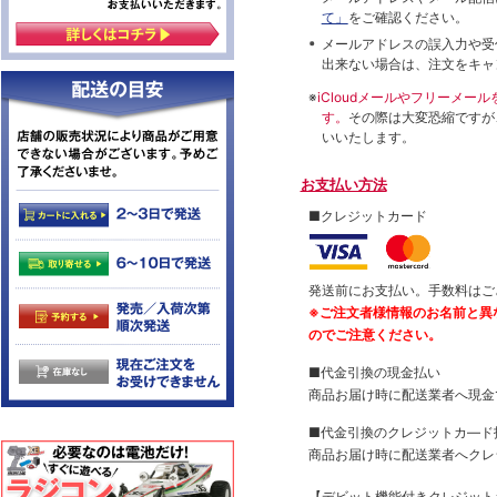
て」
をご確認ください。
メールアドレスの誤入力や受
出来ない場合は、注文をキャ
※
iCloudメールやフリーメ
す。
その際は大変恐縮ですが
いいたします。
お支払い方法
■クレジットカード
発送前にお支払い。手数料はご
※ご注文者様情報のお名前と異
のでご注意ください。
■代金引換の現金払い
商品お届け時に配送業者へ現金
■代金引換のクレジットカ―ド
商品お届け時に配送業者へクレ
【デビット機能付きクレジッ