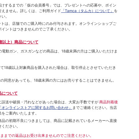
をお届けするまでの「仮の会員番号」では、プレゼントへの応募や、ポイン
⾏えません。詳しくは、ご利⽤ガイド
「Tamca（タムカ）について」
を
さい。
ポイントは、店舗でのご購⼊時にのみ付与されます。オンラインショップご
ポイントはつきませんのでご了承ください。
歳以上）商品について
象の電動ガン、ガスガンなどの商品は、18歳未満の方はご購入いただけま
して18歳以上対象商品を購入された場合は、取引停止とさせていただき
者の同意があっても、18歳未満の方にはお売りすることはできません。
品について
に誤送や破損・汚れなどがあった場合は、大変お手数ですが
商品到着後
「オンラインストアに関するお問い合わせ」
までご連絡ください。当店
法をご案内いたします。
商品の初期不良につきましては、商品に記載されているメーカーへ直接
せください。
いままでの返品はお受け出来ませんのでご注意ください。