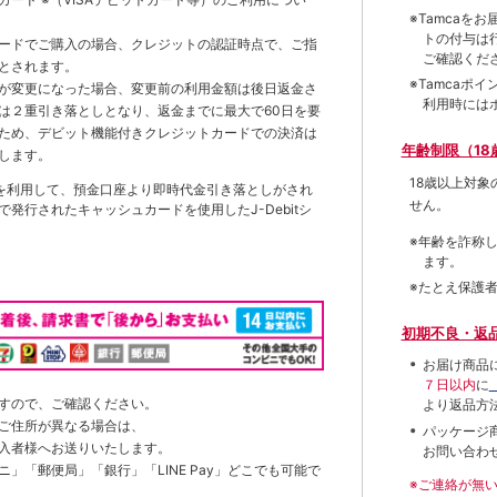
※Tamca
トの付与は
ードでご購入の場合、クレジットの認証時点で、ご指
ご確認くだ
とされます。
※Tamca
が変更になった場合、変更前の利用金額は後日返金さ
利用時には
は２重引き落としとなり、返金までに最大で60日を要
ため、デビット機能付きクレジットカードでの決済は
年齢制限（18
します。
18歳以上対
を利用して、預金口座より即時代金引き落としがされ
せん。
発行されたキャッシュカードを使用したJ-Debitシ
※年齢を詐称
ます。
※たとえ保護
初期不良・返
お届け商品
７日以内
に
すので、ご確認ください。
より返品方
ご住所が異なる場合は、
パッケージ
入者様へお送りいたします。
お問い合わ
」「郵便局」「銀行」「LINE Pay」どこでも可能で
※ご連絡が無