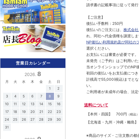
請求書の記載事項に従って発行
【ご注意】
後払い手数料：250円
後払いのご注文には、
株式会社
れ、同社へ代金債権を譲渡しま
NP後払い利用規約及び同社の
選択ください。
お支払いには審査が必要です。
未発売（ご予約）はご利用いた
営業日カレンダー
当オンラインショップでのNP後
8
初回の後払いをお支払後につき
2026.
計残高で55,000(税込)ま
月
火
水
木
金
土
日
い。
1
2
ご利用者が未成年の場合、法定
3
4
5
6
7
8
9
10
11
12
13
14
15
16
送料について
17
18
19
20
21
22
23
【本州・四国】
700円
（税込
24
25
26
27
28
29
30
【北海道・九州・沖縄・離島
31
※商品のサイズ・ご注文数の都