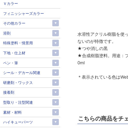
Ｖカラー
フィニッシャーズカラー
その他カラー
溶剤
水溶性アクリル樹脂を使
ないのが特徴です。
特殊塗料・情景用
★つや消しの黒
下地・仕上材
★合成樹脂塗料。用途：プ
0ml
ペン・筆
シール・デカール関連
＊表示されている色はWe
研磨剤・ワックス
接着剤
型取り・注型関連
素材・材料
こちらの商品をチ
ハイキューパーツ