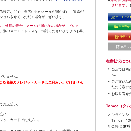
ざいます。
信設定などで、当店からのメールが届かずにご連絡が
ンセルさせていただく場合がございます。
カートに入
ールをご使用の場合、メールが届かない場合がございま
取り寄せ
、別のメールアドレスをご検討くださいますようお願
予約す
在庫な
在庫状況につ
当店では商
ん。
ざいません。
ご注文商品
なる名義のクレジットカードはご利用いただけません
ただく場合
お取り寄せ
でお支払い。
Tamca（タ
払い
オンラインシ
ジットカードでお支払い。
「Tamca
（1
年会費は
無料
トカード
※（VISAデビットカード等）
のご利用につい