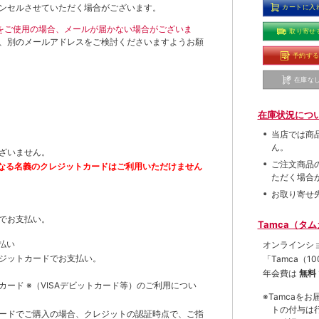
ンセルさせていただく場合がございます。
カートに入
ールをご使用の場合、メールが届かない場合がございま
取り寄せ
、別のメールアドレスをご検討くださいますようお願
予約す
在庫な
在庫状況につ
当店では商
ん。
ざいません。
ご注文商品
なる名義のクレジットカードはご利用いただけません
ただく場合
お取り寄せ
でお支払い。
Tamca（タ
払い
オンラインシ
ジットカードでお支払い。
「Tamca
（1
年会費は
無料
トカード
※（VISAデビットカード等）
のご利用につい
※Tamca
トの付与は
ードでご購入の場合、クレジットの認証時点で、ご指