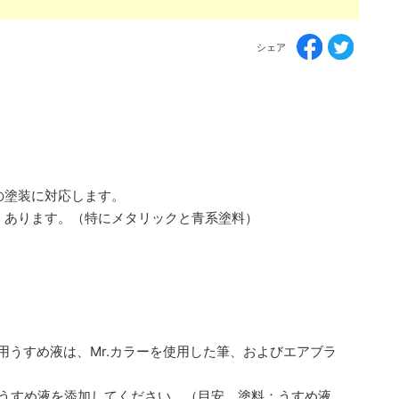
シェア
の塗装に対応します。
くあります。（特にメタリックと青系塗料）
ー用うすめ液は、Mr.カラーを使用した筆、およびエアブラ
ーうすめ液を添加してください。（目安 塗料：うすめ液