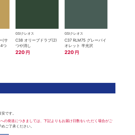
GSIクレオス
GSIクレオス
ー(サ
C38 オリーブドラブ(2)
C37 RLM75 グレーバイ
/4つ
つや消し
オレット 半光沢
220
220
円
円
目安です。
島への発送につきましては、下記よりもお届け日数をいただく場合がご
予めご了承ください。