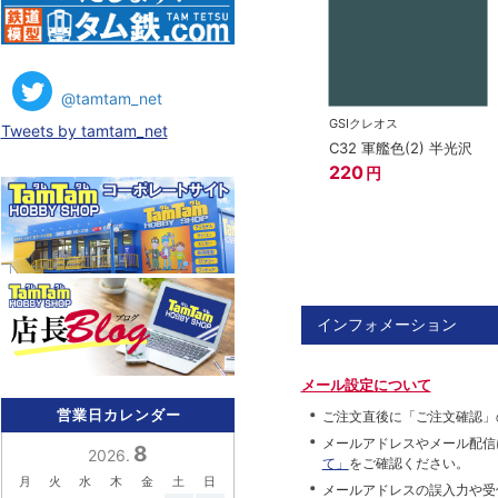
@tamtam_net
GSIクレオス
Tweets by tamtam_net
C32 軍艦色(2) 半光沢
220
円
インフォメーション
メール設定について
営業日カレンダー
ご注文直後に「ご注文確認」
メールアドレスやメール配信
8
2026.
て」
をご確認ください。
月
火
水
木
金
土
日
メールアドレスの誤入力や受