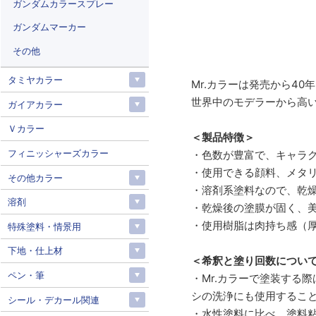
ガンダムカラースプレー
ガンダムマーカー
その他
タミヤカラー
Mr.カラーは発売から4
世界中のモデラーから高
ガイアカラー
Ｖカラー
＜製品特徴＞
フィニッシャーズカラー
・色数が豊富で、キャラ
・使用できる顔料、メタ
その他カラー
・溶剤系塗料なので、乾
溶剤
・乾燥後の塗膜が固く、
・使用樹脂は肉持ち感（
特殊塗料・情景用
下地・仕上材
＜希釈と塗り回数につい
ペン・筆
・Mr.カラーで塗装する
シの洗浄にも使用するこ
シール・デカール関連
・水性塗料に比べ、塗料粘