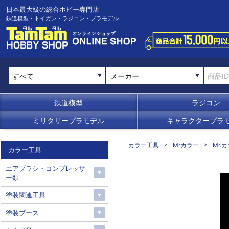
日本最大級の総合ホビー専門店
鉄道模型・トイガン・ラジコン・プラモデル
メーカー
鉄道模型
ラジコン
ミリタリープラモデル
キャラクタープラ
カラー工具
Mrカラー
Mr.カ
カラー工具
エアブラシ・コンプレッサ
ー類
塗装関連工具
塗装ブース