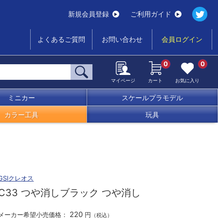
新規会員登録
ご利用ガイド
よくあるご質問
お問い合わせ
会員ログイン
0
0
マイページ
カート
お気に入り
ミニカー
スケールプラモデル
カラー工具
玩具
GSIクレオス
C33 つや消しブラック つや消し
220
メーカー希望小売価格：
円
（税込）