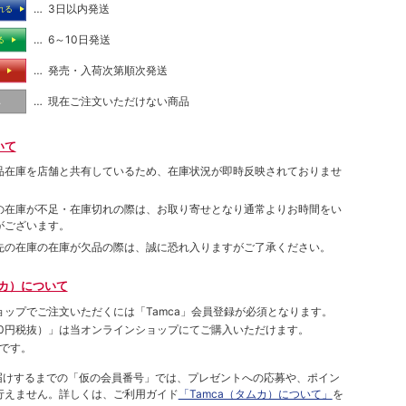
… 3日以内発送
れる
… 6～10日発送
る
… 発売・入荷次第順次発送
る
… 現在ご注文いただけない商品
し
いて
品在庫を店舗と共有しているため、在庫状況が即時反映されておりませ
の在庫が不足・在庫切れの際は、お取り寄せとなり通常よりお時間をい
がございます。
先の在庫の在庫が欠品の際は、誠に恐れ入りますがご了承ください。
ムカ）について
ョップでご注⽂いただくには「Tamca」会員登録が必須となります。
00円税抜）
」は当オンラインショップにてご購⼊いただけます。
です。
をお届けするまでの「仮の会員番号」では、プレゼントへの応募や、ポイン
⾏えません。詳しくは、ご利⽤ガイド
「Tamca（タムカ）について」
を