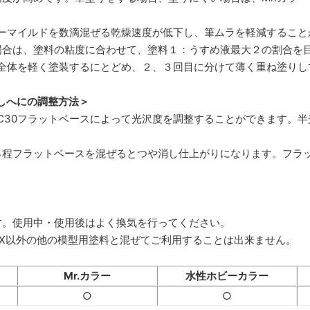
ダーマイルドを数滴混ぜる乾燥速度が低下し、筆ムラを軽減すること
場合は、塗料の粘度に合わせて、塗料１：うすめ液最大２の割合を
は全体を軽く塗装するにとどめ、２、３回目に分けて薄く重ね塗りし
しへにの調整方法＞
、C30フラットベースによって光沢度を調整することができます。
％程フラットベースを混ぜるとつや消し仕上がりになります。フラ
す。使用中・使用後はよく換気を行ってください。
ラーGX以外の他の模型用塗料と混ぜてご利用することは出来ません。
Mr.カラー
水性ホビーカラー
○
○