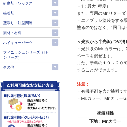
研磨剤・ワックス
＝1：最大1程度）
また、専用のMr.リター
接着剤
・エアブラシ塗装をする
型取り・注型関連
塗るのではなく、1回目
素材・材料
＜光沢から半光沢/つや消
ハイキューパーツ
・光沢系のMr.カラーは
フィニッシュシリーズ（TF
ベースを混ぜます。
シリーズ）
また、塗料の１０～２０
その他
することができます。
注意：
・有機溶剤を含む塗料で
・Mr.カラー、Mr.カ
塗装相性
下地：Mr.カラー