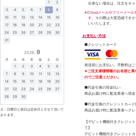
1
2
出来ない場合は、注文をキャ
3
4
5
6
7
8
9
※
iCloudメールやフリーメ
10
11
12
13
14
15
16
す。
その際は大変恐縮ですが
いいたします。
17
18
19
20
21
22
23
24
25
26
27
28
29
30
お支払い方法
31
■クレジットカード
9
2026.
月
火
水
木
金
土
日
発送前にお支払い。手数料はご
1
2
3
4
5
6
※ご注文者様情報のお名前と異
7
8
9
10
11
12
13
のでご注意ください。
14
15
16
17
18
19
20
■代金引換の現金払い
21
22
23
24
25
26
27
商品お届け時に配送業者へ現金
28
29
30
■代金引換のクレジットカ―ド
土・日曜日と祝日は定休日とさせて頂いて
商品お届け時に配送業者へクレ
おります。
【デビット機能付きクレジッ
て】
デビット機能付きクレジットカ