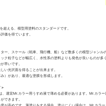
0年を超える、模型用塗料のスタンダードです。
い評価を得ています。
クター、スケール（戦車、飛行機、船）など数多くの模型ジャンル
リック粒子などが幅広く、水性系の塗料よりも発色が良いものが多
燥が早いです。
美しい光沢面を得ることが出来ます。
厚み）があり、最適な塗膜を形成します。
て＞
際は、適宜Mr.カラー用うすめ液で薄める必要があります。Mr.カラ
とができます。
度が高めです。筆塗りをする場合、塗りにくい場合は、Mr.カラ