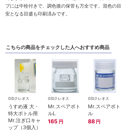
プには中栓付きで、調色後の保管も万全です。混色の目
安となる目盛も印刷済みです。
こちらの商品をチェックした人へおすすめ商品
GSIクレオス
GSIクレオス
GSIクレオス
うすめ液 大・
Mr.スペアボト
Mr.スペアボト
特大ボトル用
ルL
ル
Mr.注ぎ口キャ
165
88
円
円
ップ（3個入）