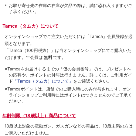
お取り寄せ先の在庫の在庫が欠品の際は、誠に恐れ入りますがご
了承ください。
Tamca（タムカ）について
オンラインショップでご注⽂いただくには「Tamca」会員登録が必
須となります。
「Tamca
（100円税抜）
」は当オンラインショップにてご購⼊いた
だけます。
年会費は
無料
です。
※Tamcaをお届けするまでの「仮の会員番号」では、プレゼントへ
の応募や、ポイントの付与は⾏えません。詳しくは、ご利⽤ガイ
ド
「Tamca（タムカ）について」
をご確認ください。
※Tamcaポイントは、店舗でのご購⼊時にのみ付与されます。オン
ラインショップご利用時にはポイントはつきませんのでご了承く
ださい。
年齢制限（18歳以上）商品について
18歳以上対象の電動ガン、ガスガンなどの商品は、18歳未満の方は
ご購入いただけません。