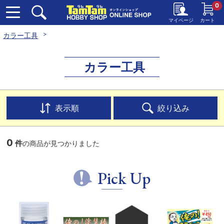
0
マイページ
カート
カラー工具
カラー工具
表示順
絞り込み
0
件
の商品が見つかりました
Pick Up