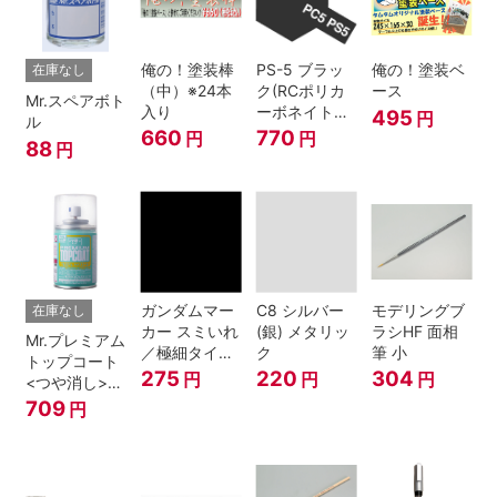
俺の！塗装棒
PS-5 ブラッ
俺の！塗装ベ
在庫なし
（中）※24本
ク(RCポリカ
ース
Mr.スペアボト
入り
ーボネイトボ
495
円
ル
ディ塗装用)
660
770
円
円
88
円
ガンダムマー
C8 シルバー
モデリングブ
在庫なし
カー スミいれ
(銀) メタリッ
ラシHF 面相
Mr.プレミアム
／極細タイプ
ク
筆 小
トップコート
（ブラック）
275
220
304
円
円
円
<つや消し>
スプレー
709
円