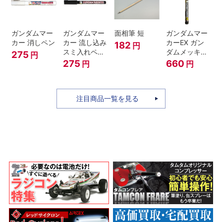
ガンダムマー
ガンダムマー
面相筆 短
ガンダムマー
カー 消しペン
カー 流し込み
カーEX ガン
182
円
スミ入れペン
ダムメッキシ
275
円
ブラック
ルバー
275
660
円
円
注目商品一覧を見る