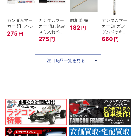
ガンダムマー
ガンダムマー
面相筆 短
ガンダムマー
カー 消しペン
カー 流し込み
カーEX ガン
182
円
スミ入れペン
ダムメッキシ
275
円
ブラック
ルバー
275
660
円
円
注目商品一覧を見る