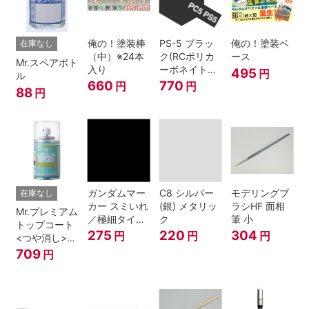
俺の！塗装棒
PS-5 ブラッ
俺の！塗装ベ
在庫なし
（中）※24本
ク(RCポリカ
ース
Mr.スペアボト
入り
ーボネイトボ
495
円
ル
ディ塗装用)
660
770
円
円
88
円
ガンダムマー
C8 シルバー
モデリングブ
在庫なし
カー スミいれ
(銀) メタリッ
ラシHF 面相
Mr.プレミアム
／極細タイプ
ク
筆 小
トップコート
（ブラック）
275
220
304
円
円
円
<つや消し>
スプレー
709
円