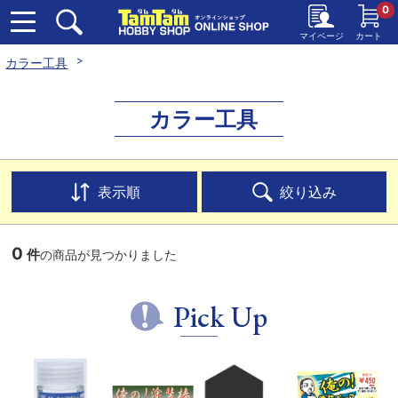
0
マイページ
カート
カラー工具
カラー工具
表示順
絞り込み
0
件
の商品が見つかりました
Pick Up