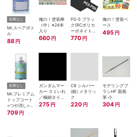
俺の！塗装棒
PS-5 ブラッ
俺の！塗装ベ
在庫なし
（中）※24本
ク(RCポリカ
ース
Mr.スペアボト
入り
ーボネイトボ
495
円
ル
ディ塗装用)
660
770
円
円
88
円
ガンダムマー
C8 シルバー
モデリングブ
在庫なし
カー スミいれ
(銀) メタリッ
ラシHF 面相
Mr.プレミアム
／極細タイプ
ク
筆 小
トップコート
（ブラック）
275
220
304
円
円
円
<つや消し>
スプレー
709
円