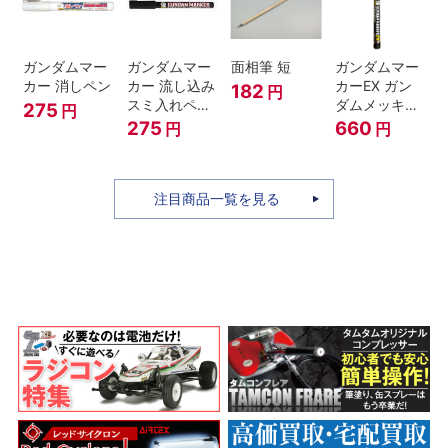
ガンダムマー
ガンダムマー
面相筆 短
ガンダムマー
カー 消しペン
カー 流し込み
カーEX ガン
182
円
スミ入れペン
ダムメッキシ
275
円
ブラック
ルバー
275
660
円
円
注目商品一覧を見る