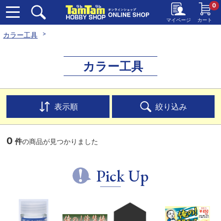
0
マイページ
カート
カラー工具
カラー工具
表示順
絞り込み
0
件
の商品が見つかりました
Pick Up