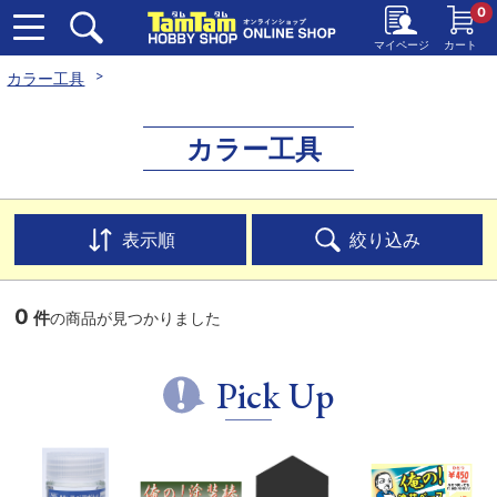
0
マイページ
カート
カラー工具
カラー工具
表示順
絞り込み
0
件
の商品が見つかりました
Pick Up