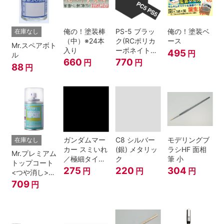
俺の！塗装棒
PS-5 ブラッ
俺の！塗装ベ
在庫なし
（中）※24本
ク(RCポリカ
ース
Mr.スペアボト
入り
ーボネイトボ
495
円
ル
ディ塗装用)
660
770
円
円
88
円
ガンダムマー
C8 シルバー
モデリングブ
在庫なし
カー スミいれ
(銀) メタリッ
ラシHF 面相
Mr.プレミアム
／極細タイプ
ク
筆 小
トップコート
（ブラック）
275
220
304
円
円
円
<つや消し>
スプレー
709
円