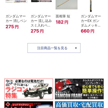
ガンダムマー
ガンダムマー
面相筆 短
ガンダムマー
カー 消しペン
カー 流し込み
カーEX ガン
182
円
スミ入れペン
ダムメッキシ
275
円
ブラック
ルバー
275
660
円
円
注目商品一覧を見る