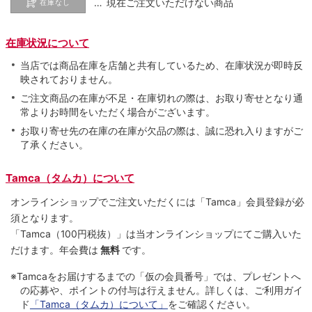
… 現在ご注文いただけない商品
在庫なし
在庫状況について
当店では商品在庫を店舗と共有しているため、在庫状況が即時反
映されておりません。
ご注文商品の在庫が不足・在庫切れの際は、お取り寄せとなり通
常よりお時間をいただく場合がございます。
お取り寄せ先の在庫の在庫が欠品の際は、誠に恐れ入りますがご
了承ください。
Tamca（タムカ）について
オンラインショップでご注⽂いただくには「Tamca」会員登録が必
須となります。
「Tamca
（100円税抜）
」は当オンラインショップにてご購⼊いた
だけます。
年会費は
無料
です。
※Tamcaをお届けするまでの「仮の会員番号」では、プレゼントへ
の応募や、ポイントの付与は⾏えません。詳しくは、ご利⽤ガイ
ド
「Tamca（タムカ）について」
をご確認ください。