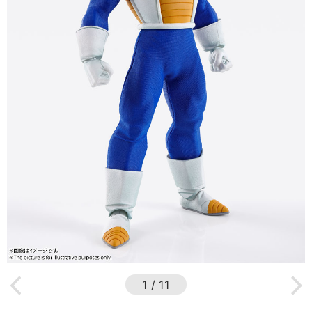
1
/
11