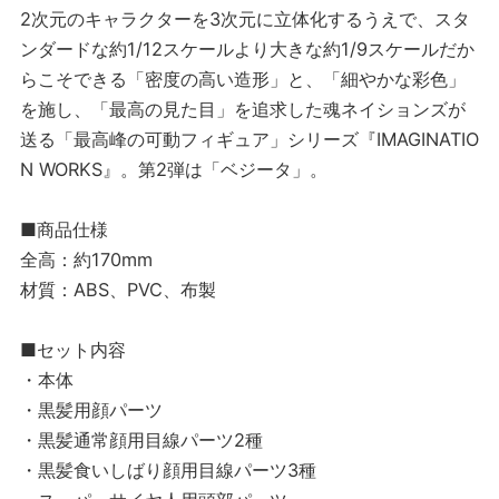
2次元のキャラクターを3次元に立体化するうえで、スタ
ンダードな約1/12スケールより大きな約1/9スケールだか
らこそできる「密度の高い造形」と、「細やかな彩色」
を施し、「最高の見た目」を追求した魂ネイションズが
送る「最高峰の可動フィギュア」シリーズ『IMAGINATIO
N WORKS』。第2弾は「ベジータ」。
■商品仕様
全高：約170mm
材質：ABS、PVC、布製
■セット内容
・本体
・黒髪用顔パーツ
・黒髪通常顔用目線パーツ2種
・黒髪食いしばり顔用目線パーツ3種