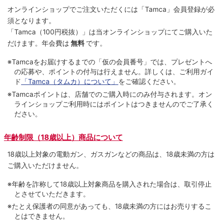
オンラインショップでご注⽂いただくには「Tamca」会員登録が必
須となります。
「Tamca
（100円税抜）
」は当オンラインショップにてご購⼊いた
だけます。
年会費は
無料
です。
※Tamcaをお届けするまでの「仮の会員番号」では、プレゼントへ
の応募や、ポイントの付与は⾏えません。詳しくは、ご利⽤ガイ
ド
「Tamca（タムカ）について」
をご確認ください。
※Tamcaポイントは、店舗でのご購⼊時にのみ付与されます。オン
ラインショップご利用時にはポイントはつきませんのでご了承く
ださい。
年齢制限（18歳以上）商品について
18歳以上対象の電動ガン、ガスガンなどの商品は、18歳未満の方は
ご購入いただけません。
※年齢を詐称して18歳以上対象商品を購入された場合は、取引停止
とさせていただきます。
※たとえ保護者の同意があっても、18歳未満の方にはお売りするこ
とはできません。