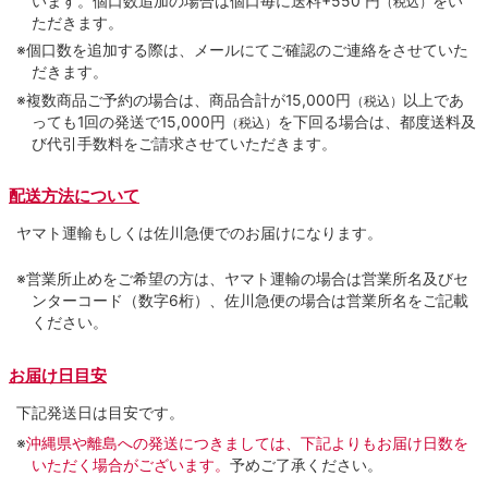
います。個口数追加の場合は個口毎に送料+550 円
をい
（税込）
ただきます。
※個口数を追加する際は、メールにてご確認のご連絡をさせていた
だきます。
※複数商品ご予約の場合は、商品合計が15,000円
以上であ
（税込）
っても1回の発送で15,000円
を下回る場合は、都度送料及
（税込）
び代引手数料をご請求させていただきます。
配送方法について
ヤマト運輸もしくは佐川急便でのお届けになります。
※営業所止めをご希望の方は、ヤマト運輸の場合は営業所名及びセ
ンターコード（数字6桁）、佐川急便の場合は営業所名をご記載
ください。
お届け日目安
下記発送日は目安です。
※
沖縄県や離島への発送につきましては、下記よりもお届け日数を
いただく場合がございます。
予めご了承ください。