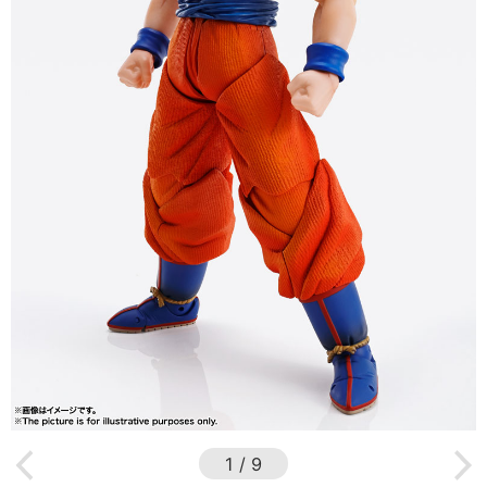
1
/
9