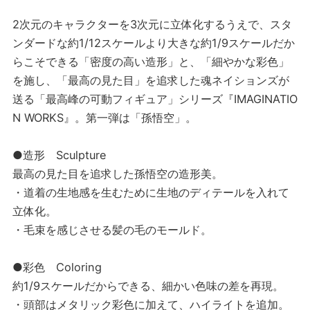
2次元のキャラクターを3次元に立体化するうえで、スタ
ンダードな約1/12スケールより大きな約1/9スケールだか
らこそできる「密度の高い造形」と、「細やかな彩色」
を施し、「最高の見た目」を追求した魂ネイションズが
送る「最高峰の可動フィギュア」シリーズ『IMAGINATIO
N WORKS』。第一弾は「孫悟空」。
●造形 Sculpture
最高の見た目を追求した孫悟空の造形美。
・道着の生地感を生むために生地のディテールを入れて
立体化。
・毛束を感じさせる髪の毛のモールド。
●彩色 Coloring
約1/9スケールだからできる、細かい色味の差を再現。
・頭部はメタリック彩色に加えて、ハイライトを追加。