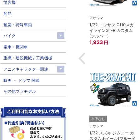
旅客機
船舶
アオシマ
アオシマ
緊急・特殊車両
1/32 ニッサン RZ34 フェ
1/32 ニッサン C110スカ
MIYA）
アレディZ(ブリリアント
イラインGT-R カスタム
ISSAN スカイライ
バイク
シルバー)
(シルバー)
GT-R ストリート
1,822
1,923
円
円
電車・機関車
円
重機・建設機械 / 工業機械
アニメキャラクター関連
映画 ・ ドラマ 関連
その他プラモデル
在庫なし
アオシマ
1/32 スズキ ジムニー カ
スタムホイール(ブルーイ