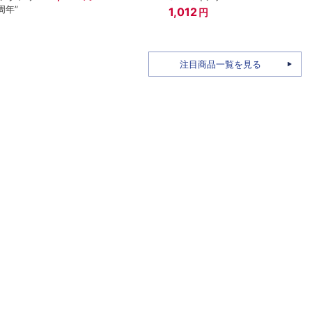
周年”
ール(
1,012
円
1,92
注目商品一覧を見る