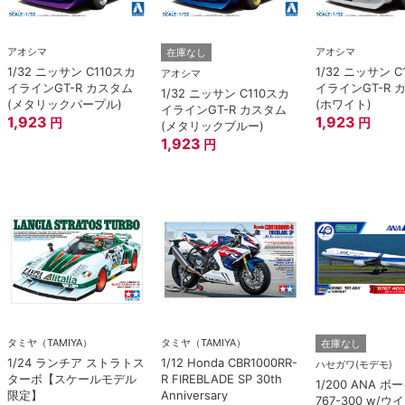
アオシマ
アオシマ
在庫なし
1/32 ニッサン C110スカ
1/32 ニッサン C
アオシマ
イラインGT-R カスタム
イラインGT-R 
1/32 ニッサン C110スカ
(メタリックパープル)
(ホワイト)
イラインGT-R カスタム
1,923
1,923
円
円
(メタリックブルー)
1,923
円
タミヤ（TAMIYA）
タミヤ（TAMIYA）
在庫なし
1/24 ランチア ストラトス
1/12 Honda CBR1000RR-
ハセガワ(モデモ)
ターボ【スケールモデル
R FIREBLADE SP 30th
1/200 ANA 
限定】
Anniversary
767-300 w/