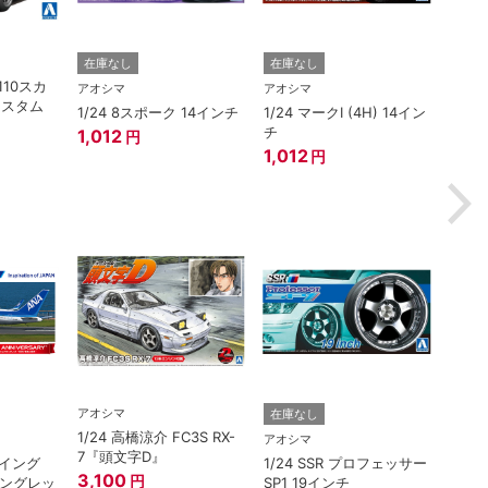
ハセガ
在庫なし
在庫なし
110スカ
1/2
アオシマ
アオシマ
カスタム
EP7
1/24 8スポーク 14インチ
1/24 マークI (4H) 14イン
ア） 
チ
1,012
円
ー”
3,3
1,012
円
アオシマ
在庫なし
在庫
1/24 高橋涼介 FC3S RX-
アオシマ
アオシ
7『頭文字D』
ボーイング
1/24 SSR プロフェッサー
1/3
3,100
円
ウイングレッ
SP1 19インチ
ライン