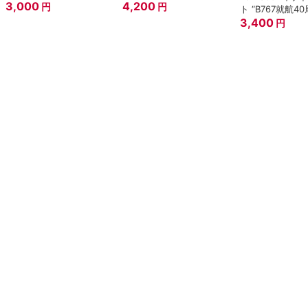
3,000
4,200
円
円
ト “B767就航40
3,400
円