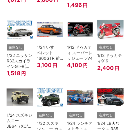
1,496
円
1/24 いすゞ
1/12 ドゥカテ
在庫なし
在庫なし
ベレット
ィ スーパーレ
1/32 ニッサン
1/12 ドゥカテ
1600GTR 前
ッジェーラV4
R32スカイラ
ィ916
期型（1969）
3,100
4,100
円
円
インGT-R(ス
2,400
円
パークシルバ
1,518
円
ー)
1/24 スズキジ
在庫なし
在庫なし
在庫なし
ムニー
1/32 スズキ
1/24 ランチア
1/24 LB★ワ
JB64（XC/シ
ジムニー カス
ストラトス
ークス R35