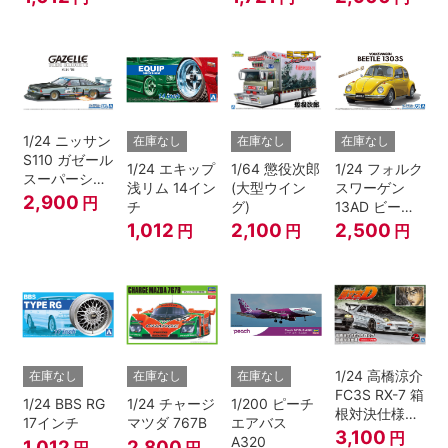
レンジ)
1/24 ニッサン
在庫なし
在庫なし
在庫なし
S110 ガゼール
1/24 エキップ
1/64 懲役次郎
1/24 フォルク
スーパーシル
浅リム 14イン
(大型ウイン
スワーゲン
エット '81
2,900
円
チ
グ)
13AD ビート
ル 1303S '73
1,012
2,100
2,500
円
円
円
1/24 高橋涼介
在庫なし
在庫なし
在庫なし
FC3S RX-7 箱
1/24 BBS RG
1/24 チャージ
1/200 ピーチ
根対決仕様
17インチ
マツダ 767B
エアバス
『頭文字D』
3,100
円
A320
1,012
2,800
円
円