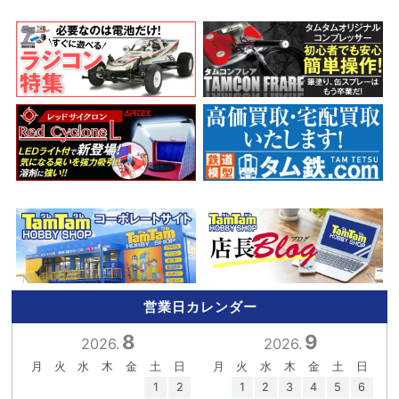
営業日カレンダー
8
9
2026.
2026.
月
火
水
木
金
土
日
月
火
水
木
金
土
日
1
2
1
2
3
4
5
6