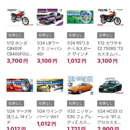
ク)
在庫なし
在庫なし
在庫なし
在庫なし
1/12 ホンダ
1/24 LBワー
1/24 RSワタ
1/12 カワサキ
CB400F
クス ジャパン
ナベ 8スポー
Z2 750RS '73
CB400FOUR
4Dr
ク 17インチ
カスタムパー
'74
ツ付き
3,700
3,100
1,012
3,100
円
円
円
円
在庫なし
在庫なし
在庫なし
在庫なし
1/24 マークⅢ
1/24 ウイング
1/32 ニッサン
1/24 HC33 ロ
浅リム 14イン
パーツ Vol.1
S30 フェアレ
ーレル '91 エ
チ
ディZ カスタ
アロカスタム
1,012
円
ムホイール(オ
（ニッサン）
1,012
1,721
2,900
円
円
円