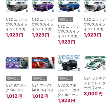
1/32 ニッサン
1/32 ニッサン
1/32 ニッサン
在庫なし
C110スカイラ
C110スカイラ
C110スカイラ
1/32 ニッサン
インGT-R カ
インGT-R カ
インGT-R カ
C110スカイラ
スタム(シルバ
スタム(メタリ
スタム(ホワイ
1,923
1,923
1,923
円
円
円
インGT-R カ
ー)
ックパープル)
ト)
スタム(メタリ
1,923
円
ックブルー)
1/24 ランチア
在庫なし
在庫なし
在庫なし
ストラトス タ
1/24 8スポー
1/24 マークI
1/32 スズキ
ーボ【スケー
ク 14インチ
(4H) 14インチ
ジムニー カス
ルモデル限
3,000
円
タムホイール
1,012
1,012
円
円
定】
(ブルーイッシ
1,923
円
ュブラックパ
ール3)