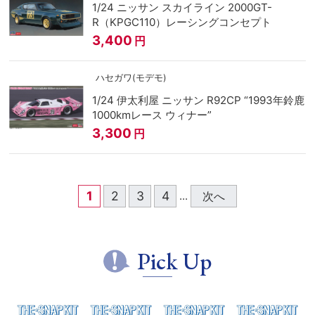
1/24 ニッサン スカイライン 2000GT-
R（KPGC110）レーシングコンセプト
3,400
円
ハセガワ(モデモ)
1/24 伊太利屋 ニッサン R92CP “1993年鈴鹿
1000kmレース ウィナー”
3,300
円
1
2
3
4
次へ
...
Pick Up