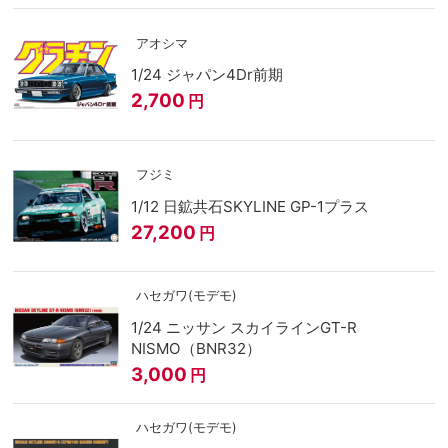
アオシマ
1/24 ジャパン4Dr前期
2,700
円
フジミ
1/12 日鉱共石SKYLINE GP-1プラス
27,200
円
ハセガワ(モデモ)
1/24 ニッサン スカイラインGT-R
NISMO（BNR32）
3,000
円
ハセガワ(モデモ)