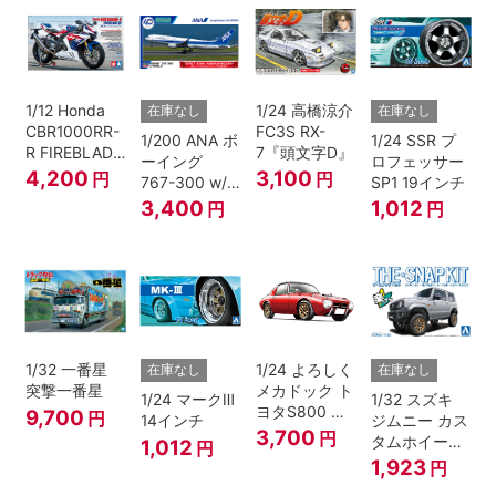
1/12 Honda
1/24 高橋涼介
在庫なし
在庫なし
CBR1000RR-
FC3S RX-
1/200 ANA ボ
1/24 SSR プ
R FIREBLADE
7『頭文字D』
ーイング
ロフェッサー
SP 30th
4,200
3,100
円
円
767-300 w/
SP1 19インチ
Anniversary
ウイングレッ
3,400
1,012
円
円
ト “B767就航
40周年”
1/32 一番星
1/24 よろしく
在庫なし
在庫なし
突撃一番星
メカドック ト
1/24 マークⅢ
1/32 スズキ
ヨタS800 女
9,700
円
14インチ
ジムニー カス
暴小町仕様
3,700
円
タムホイール
1,012
円
40周年記念パ
(シルキーシル
1,923
円
ッケージバー
バーメタリッ
ジョン