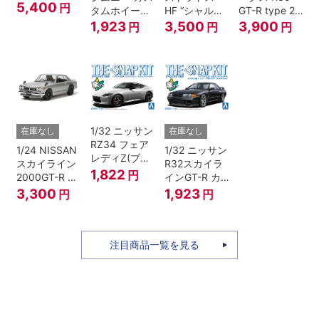
フォンアイボ
5,400
円
タムホイール
HF “シャルド
GT-R type 2
リーメタリッ
(ジャングルグ
ネ”
Ver.2
1,923
3,500
3,900
円
円
円
ク）
リーン)
1/32 ニッサン
在庫なし
在庫なし
RZ34 フェア
1/24 NISSAN
1/32 ニッサン
レディZ(ブリ
スカイライン
R32スカイラ
リアントシル
1,822
円
2000GT-R ス
インGT-R カ
バー)
トリートカス
スタムホイー
3,300
1,923
円
円
タム
ル(ブラックパ
ールメタリッ
ク)
注目商品一覧を見る