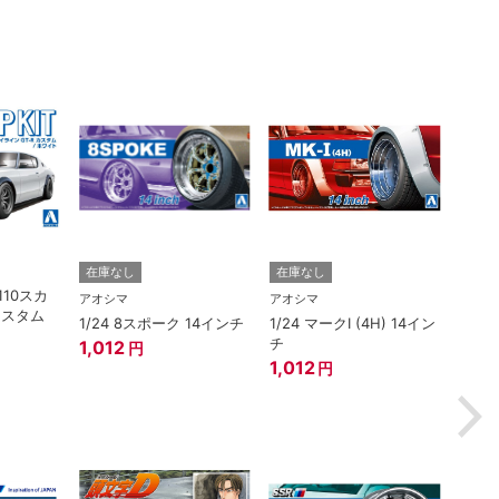
ハセガ
在庫なし
在庫なし
110スカ
1/2
アオシマ
アオシマ
カスタム
EP7
1/24 8スポーク 14インチ
1/24 マークI (4H) 14イン
ア） 
チ
1,012
円
ー”
3,3
1,012
円