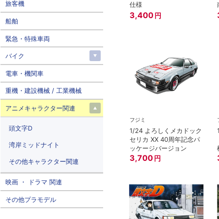
旅客機
仕様
3,400
円
船舶
緊急・特殊車両
バイク
電車・機関車
重機・建設機械 / 工業機械
アニメキャラクター関連
フジミ
頭文字D
1/24 よろしくメカドック
セリカ XX 40周年記念パ
湾岸ミッドナイト
ッケージバージョン
3,700
円
その他キャラクター関連
映画 ・ ドラマ 関連
その他プラモデル