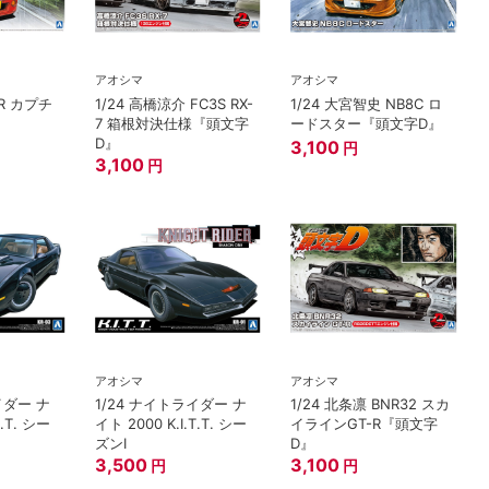
アオシマ
アオシマ
1R カプチ
1/24 高橋涼介 FC3S RX-
1/24 大宮智史 NB8C ロ
』
7 箱根対決仕様『頭文字
ードスター『頭文字D』
D』
3,100
円
3,100
円
アオシマ
アオシマ
イダー ナ
1/24 ナイトライダー ナ
1/24 北条凛 BNR32 スカ
T.T. シー
イト 2000 K.I.T.T. シー
イラインGT-R『頭文字
ズンI
D』
3,500
3,100
円
円