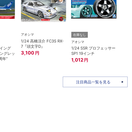
アオシマ
在庫なし
在庫
1/24 高橋涼介 FC3S RX-
アオシマ
アオシ
7『頭文字D』
ボーイング
1/24 SSR プロフェッサー
1/3
3,100
円
ウイングレッ
SP1 19インチ
ライン
周年”
ール(
1,012
円
1,92
注目商品一覧を見る