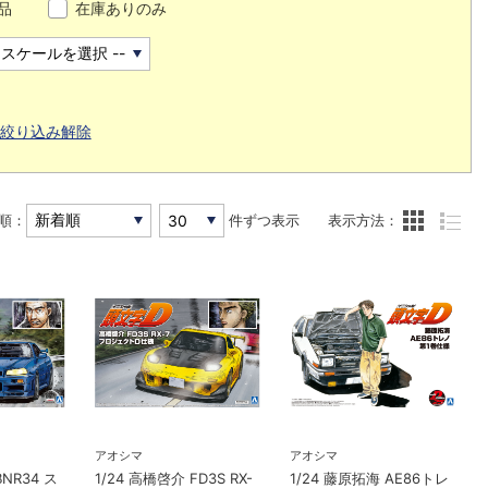
品
在庫ありのみ
絞り込み解除
順：
件ずつ表示
表示方法：
アオシマ
アオシマ
BNR34 ス
1/24 高橋啓介 FD3S RX-
1/24 藤原拓海 AE86トレ