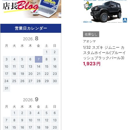
営業日カレンダー
在庫なし
8
2026.
アオシマ
月
火
水
木
金
土
日
1/32 スズキ ジムニー カ
1
2
スタムホイール(ブルーイ
ッシュブラックパール3)
3
4
5
6
7
8
9
1,923
円
10
11
12
13
14
15
16
17
18
19
20
21
22
23
24
25
26
27
28
29
30
31
9
2026.
月
火
水
木
金
土
日
1
2
3
4
5
6
7
8
9
10
11
12
13
14
15
16
17
18
19
20