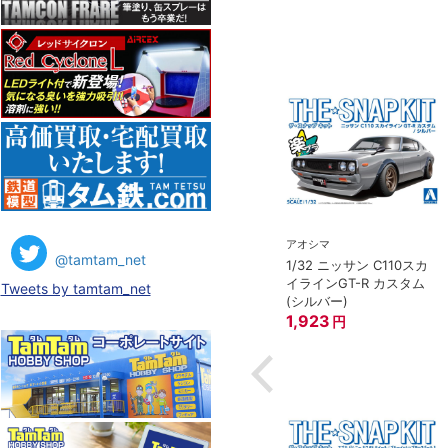
アオシマ
アオシマ
@tamtam_net
1/32 ニッサン RZ34 フェ
1/32 ニッサン C110スカ
MIYA）
アレディZ(ブリリアント
イラインGT-R カスタム
Tweets by tamtam_net
ISSAN スカイライ
シルバー)
(シルバー)
GT-R ストリート
1,822
1,923
円
円
円