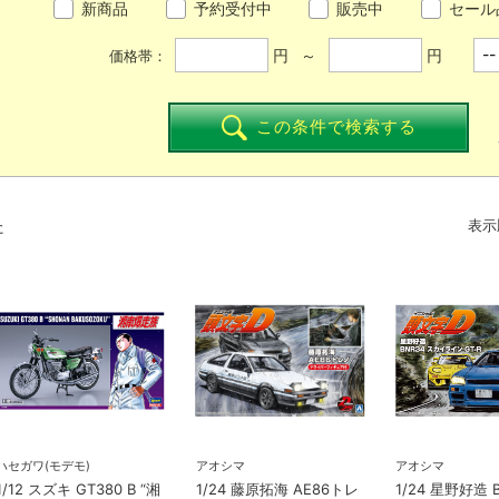
新商品
予約受付中
販売中
セール
円 ～
円
価格帯：
この条件で検索する
た
表示
ハセガワ(モデモ)
アオシマ
アオシマ
1/12 スズキ GT380 B “湘
1/24 藤原拓海 AE86トレ
1/24 星野好造 