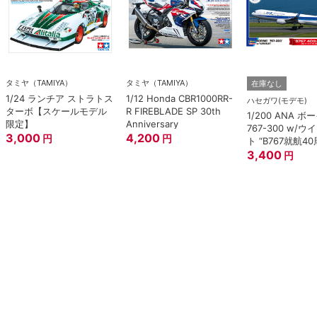
タミヤ（TAMIYA）
タミヤ（TAMIYA）
在庫なし
1/24 ランチア ストラトス
1/12 Honda CBR1000RR-
ハセガワ(モデモ)
ターボ【スケールモデル
R FIREBLADE SP 30th
1/200 ANA 
限定】
Anniversary
767-300 w/
3,000
4,200
円
円
ト “B767就航40
3,400
円