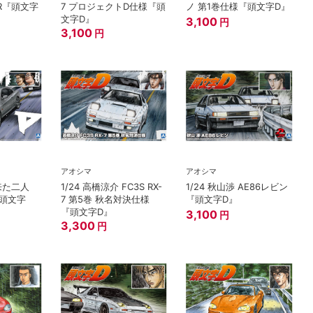
R『頭文字
7 プロジェクトD仕様『頭
ノ 第1巻仕様『頭文字D』
文字D』
3,100
円
3,100
円
アオシマ
アオシマ
ら来た二人
1/24 高橋涼介 FC3S RX-
1/24 秋山渉 AE86レビン
『頭文字
7 第5巻 秋名対決仕様
『頭文字D』
『頭文字D』
3,100
円
3,300
円