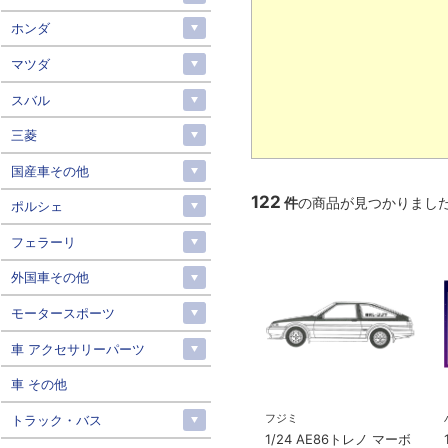
ホンダ
マツダ
スバル
三菱
国産車その他
122
件
の商品が見つかりまし
ポルシェ
フェラーリ
外国車その他
モータースポーツ
車 アクセサリーパーツ
車 その他
フジミ
トラック・バス
1/24 AE86トレノ マーボ