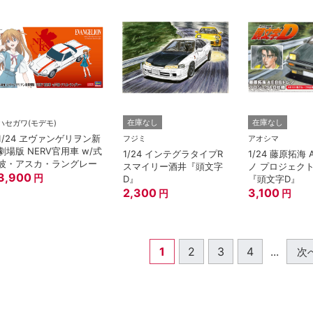
在庫なし
在庫なし
ハセガワ(モデモ)
1/24 ヱヴァンゲリヲン新
フジミ
アオシマ
劇場版 NERV官用車 w/式
1/24 インテグラタイプR
1/24 藤原拓海 
波・アスカ・ラングレー
スマイリー酒井『頭文字
ノ プロジェク
3,900
円
D』
『頭文字D』
2,300
3,100
円
円
1
2
3
4
...
次