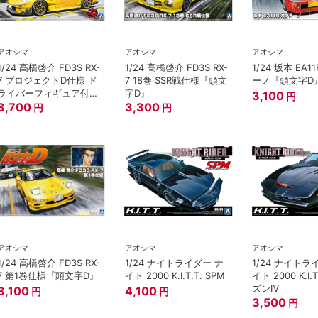
アオシマ
アオシマ
アオシマ
1/24 高橋啓介 FD3S RX-
1/24 高橋啓介 FD3S RX-
1/24 坂本 EA1
7 プロジェクトD仕様 ド
7 18巻 SSR戦仕様『頭文
ーノ『頭文字D
ライバーフィギュア付
字D』
3,100
円
『頭文字D』
3,700
3,300
円
円
アオシマ
アオシマ
アオシマ
1/24 高橋啓介 FD3S RX-
1/24 ナイトライダー ナ
1/24 ナイトラ
7 第1巻仕様『頭文字D』
イト 2000 K.I.T.T. SPM
イト 2000 K.I.
ズンⅣ
3,100
4,100
円
円
3,500
円