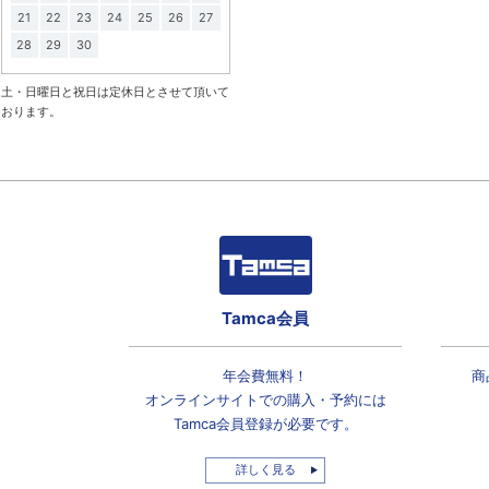
21
22
23
24
25
26
27
28
29
30
土・日曜日と祝日は定休日とさせて頂いて
おります。
Tamca会員
年会費無料！
商
オンラインサイトでの
購入・予約には
Tamca会員登録
が必要です。
詳しく見る