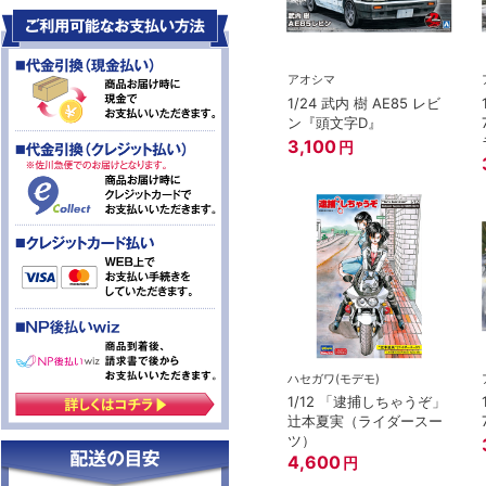
アオシマ
1/24 武内 樹 AE85 レビ
ン『頭文字D』
3,100
円
ハセガワ(モデモ)
1/12 「逮捕しちゃうぞ」
辻本夏実（ライダースー
ツ）
4,600
円