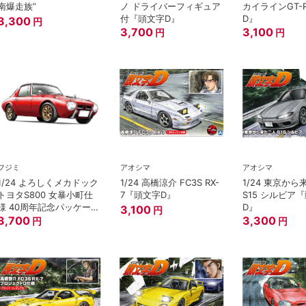
南爆走族”
ノ ドライバーフィギュア
カイラインGT-
付『頭文字D』
D』
3,300
円
3,700
3,100
円
円
フジミ
アオシマ
アオシマ
1/24 よろしくメカドック
1/24 高橋涼介 FC3S RX-
1/24 東京か
トヨタS800 女暴小町仕
7『頭文字D』
S15 シルビア
様 40周年記念パッケージ
D』
3,100
円
バージョン
3,700
3,300
円
円