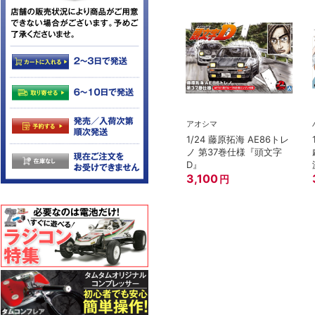
アオシマ
1/24 藤原拓海 AE86トレ
ノ 第37巻仕様『頭文字
D』
3,100
円