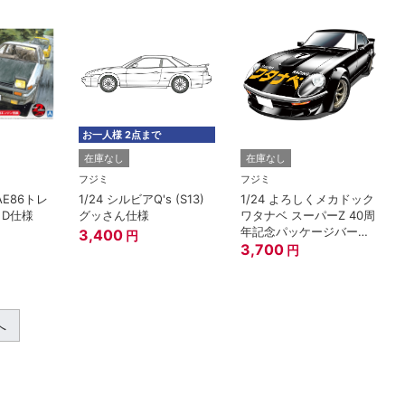
お一人様 2点まで
在庫なし
在庫なし
フジミ
フジミ
AE86トレ
1/24 シルビアQ's (S13)
1/24 よろしくメカドック
トD仕様
グッさん仕様
ワタナベ スーパーZ 40周
年記念パッケージバージ
3,400
円
ョン
3,700
円
へ