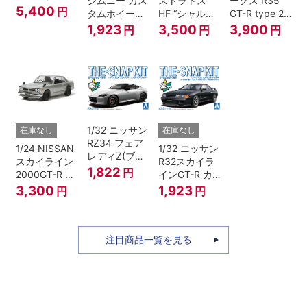
ジムニー カス
ストラトス
ークス R35
フォンアイボ
5,400
円
タムホイール
HF “シャルド
GT-R type 2
リーメタリッ
(ジャングルグ
ネ”
Ver.2
1,923
3,500
3,900
円
円
円
ク）
リーン)
1/32 ニッサン
在庫なし
在庫なし
RZ34 フェア
1/24 NISSAN
1/32 ニッサン
レディZ(ブリ
スカイライン
R32スカイラ
リアントシル
1,822
円
2000GT-R ス
インGT-R カ
バー)
トリートカス
スタムホイー
3,300
1,923
円
円
タム
ル(ブラックパ
ールメタリッ
ク)
注目商品一覧を見る