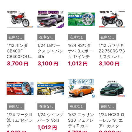
ジョン
ク)
在庫なし
在庫なし
在庫なし
在庫なし
1/12 ホンダ
1/24 LBワー
1/24 RSワタ
1/12 カワサキ
CB400F
クス ジャパン
ナベ 8スポー
Z2 750RS '73
CB400FOUR
4Dr
ク 17インチ
カスタムパー
'74
ツ付き
3,700
3,100
1,012
3,100
円
円
円
円
在庫なし
在庫なし
在庫なし
在庫なし
1/24 マークⅢ
1/24 ウイング
1/32 ニッサン
1/24 HC33 ロ
浅リム 14イン
パーツ Vol.1
S30 フェアレ
ーレル '91 エ
チ
ディZ カスタ
アロカスタム
1,012
円
ムホイール(オ
（ニッサン）