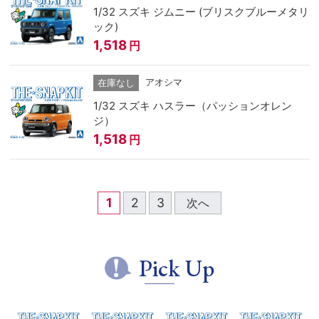
1/32 スズキ ジムニー (ブリスクブルーメタリ
ック)
1,518
円
アオシマ
在庫なし
1/32 スズキ ハスラー（パッションオレン
ジ）
1,518
円
1
2
3
次へ
Pick Up