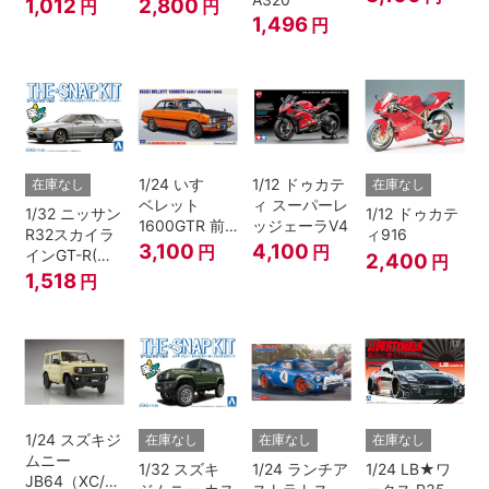
1,012
2,800
円
円
1,496
円
1/24 いすゞ
1/12 ドゥカテ
在庫なし
在庫なし
ベレット
ィ スーパーレ
1/32 ニッサン
1/12 ドゥカテ
1600GTR 前
ッジェーラV4
R32スカイラ
ィ916
期型（1969）
3,100
4,100
円
円
インGT-R(ス
2,400
円
パークシルバ
1,518
円
ー)
1/24 スズキジ
在庫なし
在庫なし
在庫なし
ムニー
1/32 スズキ
1/24 ランチア
1/24 LB★ワ
JB64（XC/シ