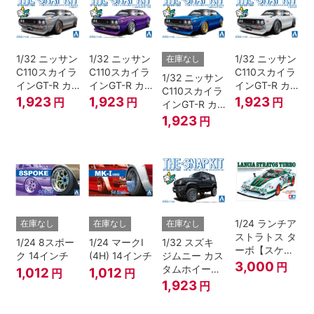
1/32 ニッサン
1/32 ニッサン
1/32 ニッサン
在庫なし
C110スカイラ
C110スカイラ
C110スカイラ
1/32 ニッサン
インGT-R カ
インGT-R カ
インGT-R カ
C110スカイラ
スタム(シルバ
スタム(メタリ
スタム(ホワイ
1,923
1,923
1,923
円
円
円
インGT-R カ
ー)
ックパープル)
ト)
スタム(メタリ
1,923
円
ックブルー)
1/24 ランチア
在庫なし
在庫なし
在庫なし
ストラトス タ
1/24 8スポー
1/24 マークI
1/32 スズキ
ーボ【スケー
ク 14インチ
(4H) 14インチ
ジムニー カス
ルモデル限
3,000
円
タムホイール
1,012
1,012
円
円
定】
(ブルーイッシ
1,923
円
ュブラックパ
ール3)