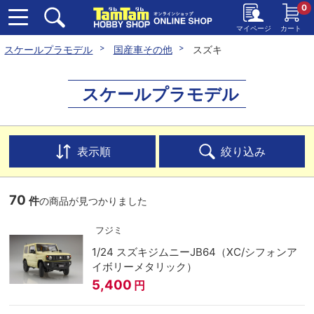
0
マイページ
カート
スケールプラモデル
国産車その他
スズキ
スケールプラモデル
表示順
絞り込み
70
件
の商品が見つかりました
フジミ
1/24 スズキジムニーJB64（XC/シフォンア
イボリーメタリック）
5,400
円