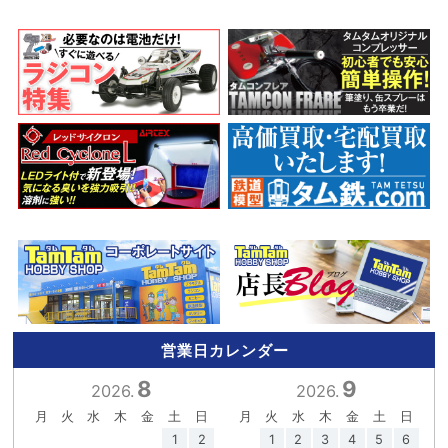
営業日カレンダー
8
9
2026.
2026.
月
火
水
木
金
土
日
月
火
水
木
金
土
日
1
2
1
2
3
4
5
6