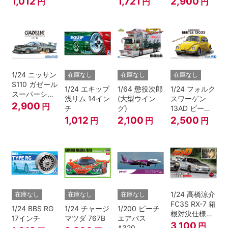
1,012
1,721
2,900
円
円
円
レンジ)
1/24 ニッサン
在庫なし
在庫なし
在庫なし
S110 ガゼール
1/24 エキップ
1/64 懲役次郎
1/24 フォルク
スーパーシル
浅リム 14イン
(大型ウイン
スワーゲン
エット '81
2,900
円
チ
グ)
13AD ビート
ル 1303S '73
1,012
2,100
2,500
円
円
円
1/24 高橋涼介
在庫なし
在庫なし
在庫なし
FC3S RX-7 箱
1/24 BBS RG
1/24 チャージ
1/200 ピーチ
根対決仕様
17インチ
マツダ 767B
エアバス
『頭文字D』
3,100
円
A320