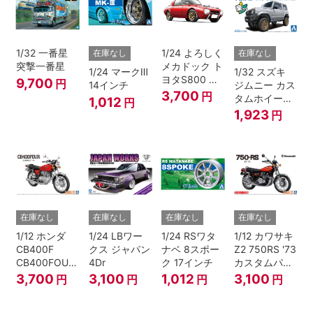
1/32 一番星
1/24 よろしく
在庫なし
在庫なし
突撃一番星
メカドック ト
1/24 マークⅢ
1/32 スズキ
ヨタS800 女
9,700
円
14インチ
ジムニー カス
暴小町仕様
3,700
円
タムホイール
1,012
円
40周年記念パ
(シルキーシル
1,923
円
ッケージバー
バーメタリッ
ジョン
ク)
在庫なし
在庫なし
在庫なし
在庫なし
1/12 ホンダ
1/24 LBワー
1/24 RSワタ
1/12 カワサキ
CB400F
クス ジャパン
ナベ 8スポー
Z2 750RS '73
CB400FOUR
4Dr
ク 17インチ
カスタムパー
'74
ツ付き
3,700
3,100
1,012
3,100
円
円
円
円