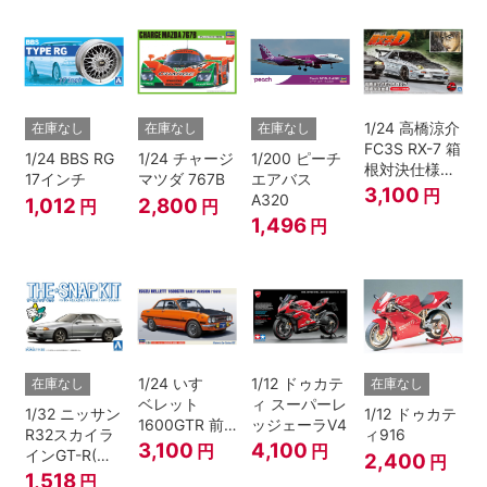
1/24 高橋涼介
在庫なし
在庫なし
在庫なし
FC3S RX-7 箱
1/24 BBS RG
1/24 チャージ
1/200 ピーチ
根対決仕様
17インチ
マツダ 767B
エアバス
『頭文字D』
3,100
円
A320
1,012
2,800
円
円
1,496
円
1/24 いすゞ
1/12 ドゥカテ
在庫なし
在庫なし
ベレット
ィ スーパーレ
1/32 ニッサン
1/12 ドゥカテ
1600GTR 前
ッジェーラV4
R32スカイラ
ィ916
期型（1969）
3,100
4,100
円
円
インGT-R(ス
2,400
円
パークシルバ
1,518
円