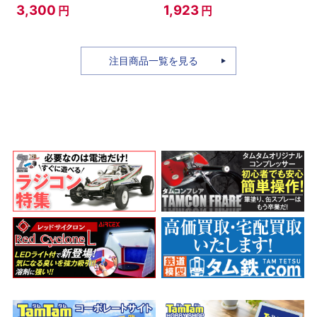
バー)
トリートカス
スタムホイー
3,300
1,923
円
円
タム
ル(ブラックパ
ールメタリッ
ク)
注目商品一覧を見る