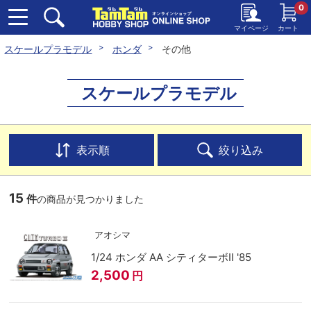
0
マイページ
カート
スケールプラモデル
ホンダ
その他
スケールプラモデル
表示順
絞り込み
15
件
の商品が見つかりました
アオシマ
1/24 ホンダ AA シティターボⅡ '85
2,500
円