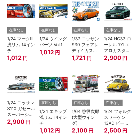
在庫なし
在庫なし
在庫なし
在庫なし
1/24 マークⅢ
1/24 ウイング
1/32 ニッサン
1/24 HC33 ロ
浅リム 14イン
パーツ Vol.1
S30 フェアレ
ーレル '91 エ
チ
ディZ カスタ
アロカスタム
1,012
円
ムホイール(オ
（ニッサン）
1,012
1,721
2,900
円
円
円
レンジ)
1/24 ニッサン
在庫なし
在庫なし
在庫なし
S110 ガゼール
1/24 エキップ
1/64 懲役次郎
1/24 フォルク
スーパーシル
浅リム 14イン
(大型ウイン
スワーゲン
エット '81
2,900
円
チ
グ)
13AD ビート
ル 1303S '73
1,012
2,100
2,500
円
円
円