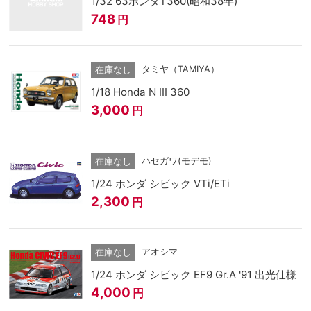
1/32 63ホンダT360(昭和38年)
748
円
タミヤ（TAMIYA）
在庫なし
1/18 Honda N III 360
3,000
円
ハセガワ(モデモ)
在庫なし
1/24 ホンダ シビック VTi/ETi
2,300
円
アオシマ
在庫なし
1/24 ホンダ シビック EF9 Gr.A '91 出光仕様
4,000
円