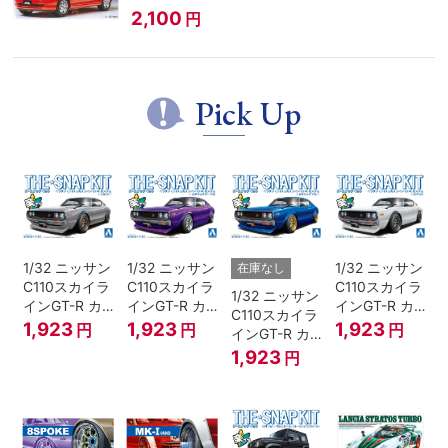
2,100
円
Pick Up
1/32 ニッサン
1/32 ニッサン
1/32 ニッサン
在庫なし
C110スカイラ
C110スカイラ
C110スカイラ
1/32 ニッサン
インGT-R カ
インGT-R カ
インGT-R カ
C110スカイラ
スタム(シルバ
スタム(メタリ
スタム(ホワイ
1,923
1,923
1,923
円
円
円
インGT-R カ
ー)
ックパープル)
ト)
スタム(メタリ
1,923
円
ックブルー)