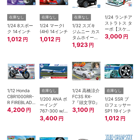
1/24 ランチア
在庫なし
在庫なし
在庫なし
ストラトス タ
1/24 8スポー
1/24 マークI
1/32 スズキ
ーボ【スケー
ク 14インチ
(4H) 14インチ
ジムニー カス
ルモデル限
3,000
円
タムホイール
1,012
1,012
円
円
定】
(ブルーイッシ
1,923
円
ュブラックパ
ール3)
1/12 Honda
1/24 高橋涼介
在庫なし
在庫なし
CBR1000RR-
FC3S RX-
1/200 ANA ボ
1/24 SSR プ
R FIREBLADE
7『頭文字D』
ーイング
ロフェッサー
SP 30th
4,200
3,100
円
円
767-300 w/
SP1 19インチ
Anniversary
ウイングレッ
3,400
1,012
円
円
ト “B767就航
40周年”