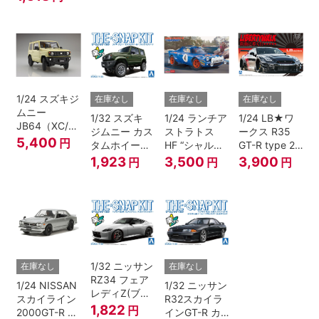
ー)
1/24 スズキジ
在庫なし
在庫なし
在庫なし
ムニー
1/32 スズキ
1/24 ランチア
1/24 LB★ワ
JB64（XC/シ
ジムニー カス
ストラトス
ークス R35
フォンアイボ
5,400
円
タムホイール
HF “シャルド
GT-R type 2
リーメタリッ
(ジャングルグ
ネ”
Ver.2
1,923
3,500
3,900
円
円
円
ク）
リーン)
1/32 ニッサン
在庫なし
在庫なし
RZ34 フェア
1/24 NISSAN
1/32 ニッサン
レディZ(ブリ
スカイライン
R32スカイラ
リアントシル
1,822
円
2000GT-R ス
インGT-R カ