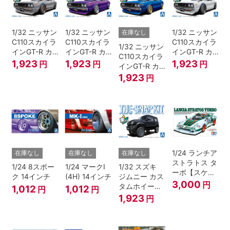
1/32 ニッサン
1/32 ニッサン
1/32 ニッサン
在庫なし
C110スカイラ
C110スカイラ
C110スカイラ
1/32 ニッサン
インGT-R カ
インGT-R カ
インGT-R カ
C110スカイラ
スタム(シルバ
スタム(メタリ
スタム(ホワイ
1,923
1,923
1,923
円
円
円
インGT-R カ
ー)
ックパープル)
ト)
スタム(メタリ
1,923
円
ックブルー)
1/24 ランチア
在庫なし
在庫なし
在庫なし
ストラトス タ
1/24 8スポー
1/24 マークI
1/32 スズキ
ーボ【スケー
ク 14インチ
(4H) 14インチ
ジムニー カス
ルモデル限
3,000
円
タムホイール
1,012
1,012
円
円
定】
(ブルーイッシ
1,923
円
ュブラックパ
ール3)