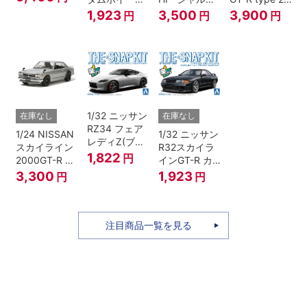
リーメタリッ
(ジャングルグ
ネ”
Ver.2
1,923
3,500
3,900
円
円
円
ク）
リーン)
1/32 ニッサン
在庫なし
在庫なし
RZ34 フェア
1/24 NISSAN
1/32 ニッサン
レディZ(ブリ
スカイライン
R32スカイラ
リアントシル
1,822
円
2000GT-R ス
インGT-R カ
バー)
トリートカス
スタムホイー
3,300
1,923
円
円
タム
ル(ブラックパ
ールメタリッ
ク)
注目商品一覧を見る