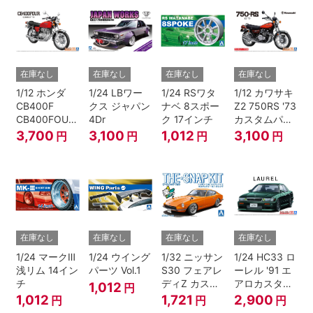
在庫なし
在庫なし
在庫なし
在庫なし
1/12 ホンダ
1/24 LBワー
1/24 RSワタ
1/12 カワサキ
CB400F
クス ジャパン
ナベ 8スポー
Z2 750RS '73
CB400FOUR
4Dr
ク 17インチ
カスタムパー
'74
ツ付き
3,700
3,100
1,012
3,100
円
円
円
円
在庫なし
在庫なし
在庫なし
在庫なし
1/24 マークⅢ
1/24 ウイング
1/32 ニッサン
1/24 HC33 ロ
浅リム 14イン
パーツ Vol.1
S30 フェアレ
ーレル '91 エ
チ
ディZ カスタ
アロカスタム
1,012
円
ムホイール(オ
（ニッサン）
1,012
1,721
2,900
円
円
円
レンジ)