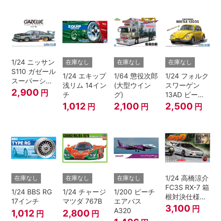
1/24 ニッサン
在庫なし
在庫なし
在庫なし
S110 ガゼール
1/24 エキップ
1/64 懲役次郎
1/24 フォルク
スーパーシル
浅リム 14イン
(大型ウイン
スワーゲン
エット '81
2,900
円
チ
グ)
13AD ビート
ル 1303S '73
1,012
2,100
2,500
円
円
円
1/24 高橋涼介
在庫なし
在庫なし
在庫なし
FC3S RX-7 箱
1/24 BBS RG
1/24 チャージ
1/200 ピーチ
根対決仕様
17インチ
マツダ 767B
エアバス
『頭文字D』
3,100
円
A320
1,012
2,800
円
円