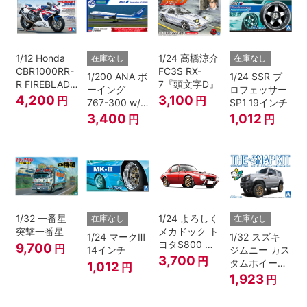
1/12 Honda
1/24 高橋涼介
在庫なし
在庫なし
CBR1000RR-
FC3S RX-
1/200 ANA ボ
1/24 SSR プ
R FIREBLADE
7『頭文字D』
ーイング
ロフェッサー
SP 30th
4,200
3,100
円
円
767-300 w/
SP1 19インチ
Anniversary
ウイングレッ
3,400
1,012
円
円
ト “B767就航
40周年”
1/32 一番星
1/24 よろしく
在庫なし
在庫なし
突撃一番星
メカドック ト
1/24 マークⅢ
1/32 スズキ
ヨタS800 女
9,700
円
14インチ
ジムニー カス
暴小町仕様
3,700
円
タムホイール
1,012
円
40周年記念パ
(シルキーシル
1,923
円
ッケージバー
バーメタリッ
ジョン
ク)