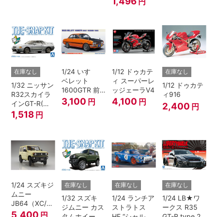
1,496
円
1/24 いすゞ
1/12 ドゥカテ
在庫なし
在庫なし
ベレット
ィ スーパーレ
1/32 ニッサン
1/12 ドゥカテ
1600GTR 前
ッジェーラV4
R32スカイラ
ィ916
期型（1969）
3,100
4,100
円
円
インGT-R(ス
2,400
円
パークシルバ
1,518
円
ー)
1/24 スズキジ
在庫なし
在庫なし
在庫なし
ムニー
1/32 スズキ
1/24 ランチア
1/24 LB★ワ
JB64（XC/シ
ジムニー カス
ストラトス
ークス R35
フォンアイボ
5,400
円
タムホイール
HF “シャルド
GT-R type 2