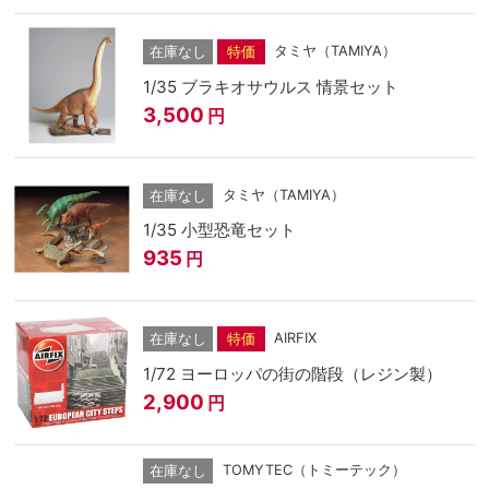
タミヤ（TAMIYA）
在庫なし
特価
1/35 ブラキオサウルス 情景セット
3,500
円
タミヤ（TAMIYA）
在庫なし
1/35 小型恐竜セット
935
円
AIRFIX
在庫なし
特価
1/72 ヨーロッパの街の階段（レジン製）
2,900
円
TOMYTEC（トミーテック）
在庫なし