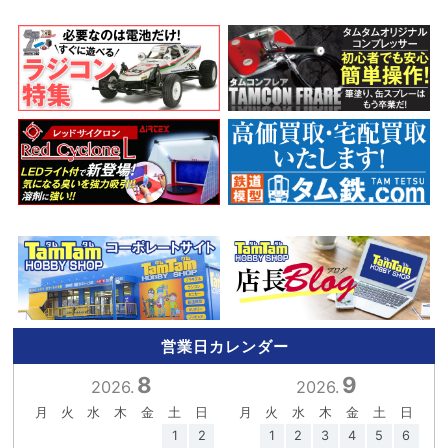
営業日カレンダー
8
9
2026.
2026.
月
火
水
木
金
土
日
月
火
水
木
金
土
日
1
2
1
2
3
4
5
6