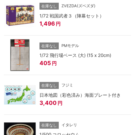
ZVEZDA(ズベズダ)
在庫なし
1/72 戦国武者３（陣幕セット）
1,496
円
PMモデル
在庫なし
1/72 飛行場ベース (大) (15 x 20cm)
405
円
フジミ
在庫なし
日本地図（彩色済み）海面プレート付き
3,400
円
イタレリ
在庫なし
1/500 コロッセウム