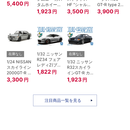
フォンアイボ
5,400
円
タムホイール
HF “シャルド
GT-R type 2
リーメタリッ
(ジャングルグ
ネ”
Ver.2
1,923
3,500
3,900
円
円
円
ク）
リーン)
1/32 ニッサン
在庫なし
在庫なし
RZ34 フェア
1/24 NISSAN
1/32 ニッサン
レディZ(ブリ
スカイライン
R32スカイラ
リアントシル
1,822
円
2000GT-R ス
インGT-R カ
バー)
トリートカス
スタムホイー
3,300
1,923
円
円
タム
ル(ブラックパ
ールメタリッ
ク)
注目商品一覧を見る