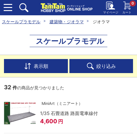
0
マイページ
カート
スケールプラモデル
建築物・ジオラマ
ジオラマ
スケールプラモデル
表示順
絞り込み
32
件
の商品が見つかりました
MiniArt（ミニアート）
1/35 石畳道路 路面電車線付
4,600
円