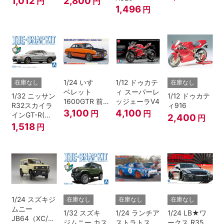
1,012
2,800
円
円
1,496
円
1/24 いすゞ
1/12 ドゥカテ
在庫なし
在庫なし
ベレット
ィ スーパーレ
1/32 ニッサン
1/12 ドゥカテ
1600GTR 前
ッジェーラV4
R32スカイラ
ィ916
期型（1969）
3,100
4,100
円
円
インGT-R(ス
2,400
円
パークシルバ
1,518
円
ー)
1/24 スズキジ
在庫なし
在庫なし
在庫なし
ムニー
1/32 スズキ
1/24 ランチア
1/24 LB★ワ
JB64（XC/シ
ジムニー カス
ストラトス
ークス R35