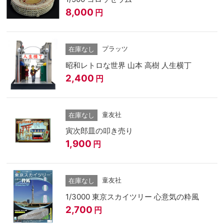
8,000
円
プラッツ
在庫なし
昭和レトロな世界 山本 高樹 人生横丁
2,400
円
童友社
在庫なし
寅次郎皿の叩き売り
1,900
円
童友社
在庫なし
1/3000 東京スカイツリー 心意気の粋風
2,700
円