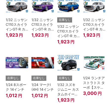
1/32 ニッサン
1/32 ニッサン
1/32 ニッサン
在庫なし
C110スカイラ
C110スカイラ
C110スカイラ
1/32 ニッサン
インGT-R カ
インGT-R カ
インGT-R カ
C110スカイラ
スタム(シルバ
スタム(メタリ
スタム(ホワイ
1,923
1,923
1,923
円
円
円
インGT-R カ
ー)
ックパープル)
ト)
スタム(メタリ
1,923
円
ックブルー)
1/24 ランチア
在庫なし
在庫なし
在庫なし
ストラトス タ
1/24 8スポー
1/24 マークI
1/32 スズキ
ーボ【スケー
ク 14インチ
(4H) 14インチ
ジムニー カス
ルモデル限
3,000
円
タムホイール
1,012
1,012
円
円
定】
(ブルーイッシ
1,923
円
ュブラックパ
ール3)