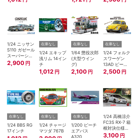
レンジ)
1/24 ニッサン
在庫なし
在庫なし
在庫なし
S110 ガゼール
1/24 エキップ
1/64 懲役次郎
1/24 フォルク
スーパーシル
浅リム 14イン
(大型ウイン
スワーゲン
エット '81
2,900
円
チ
グ)
13AD ビート
ル 1303S '73
1,012
2,100
2,500
円
円
円
1/24 高橋涼介
在庫なし
在庫なし
在庫なし
FC3S RX-7 箱
1/24 BBS RG
1/24 チャージ
1/200 ピーチ
根対決仕様
17インチ
マツダ 767B
エアバス
『頭文字D』
3,100
円
A320