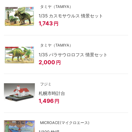
タミヤ（TAMIYA）
1/35 カスモサウルス 情景セット
1,743
円
タミヤ（TAMIYA）
1/35 パラサウロロフス 情景セット
2,000
円
フジミ
札幌市時計台
1,496
円
MICROACE(マイクロエース)