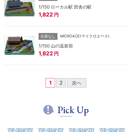
1/150 ローカル駅 田舎の駅
1,822
円
MICROACE(マイクロエース)
在庫なし
1/150 山の温泉宿
1,822
円
1
2
次へ
Pick Up