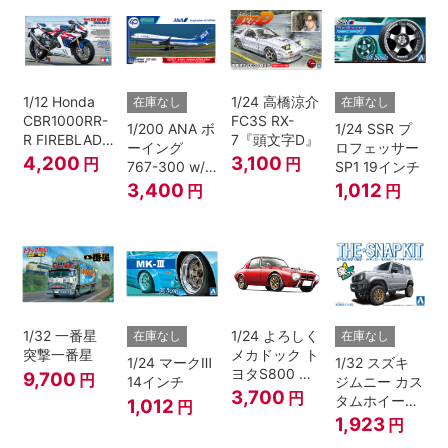
1/12 Honda
1/24 高橋涼介
在庫なし
在庫なし
CBR1000RR-
FC3S RX-
1/200 ANA ボ
1/24 SSR プ
R FIREBLADE
7『頭文字D』
ーイング
ロフェッサー
SP 30th
4,200
3,100
円
円
767-300 w/
SP1 19インチ
Anniversary
ウイングレッ
3,400
1,012
円
円
ト “B767就航
40周年”
1/32 一番星
1/24 よろしく
在庫なし
在庫なし
突撃一番星
メカドック ト
1/24 マークⅢ
1/32 スズキ
ヨタS800 女
9,700
円
14インチ
ジムニー カス
暴小町仕様
3,700
円
タムホイール
1,012
円
40周年記念パ
(シルキーシル
1,923
円
ッケージバー
バーメタリッ