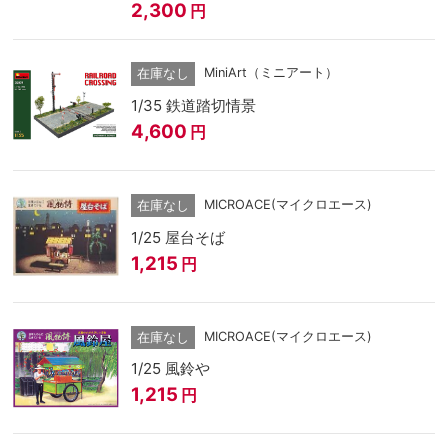
2,300
円
MiniArt（ミニアート）
在庫なし
1/35 鉄道踏切情景
4,600
円
MICROACE(マイクロエース)
在庫なし
1/25 屋台そば
1,215
円
MICROACE(マイクロエース)
在庫なし
1/25 風鈴や
1,215
円