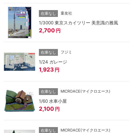
童友社
在庫なし
1/3000 東京スカイツリー 美意識の雅風
2,700
円
フジミ
在庫なし
1/24 ガレージ
1,923
円
MICROACE(マイクロエース)
在庫なし
1/60 水車小屋
2,100
円
MICROACE(マイクロエース)
在庫なし