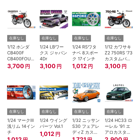
ジョン
ク)
在庫なし
在庫なし
在庫なし
在庫なし
1/12 ホンダ
1/24 LBワー
1/24 RSワタ
1/12 カワサキ
CB400F
クス ジャパン
ナベ 8スポー
Z2 750RS '73
CB400FOUR
4Dr
ク 17インチ
カスタムパー
'74
ツ付き
3,700
3,100
1,012
3,100
円
円
円
円
在庫なし
在庫なし
在庫なし
在庫なし
1/24 マークⅢ
1/24 ウイング
1/32 ニッサン
1/24 HC33 ロ
浅リム 14イン
パーツ Vol.1
S30 フェアレ
ーレル '91 エ
チ
ディZ カスタ
アロカスタム
1,012
円
ムホイール(オ
（ニッサン）
1,012
1,721
2,900
円
円
円