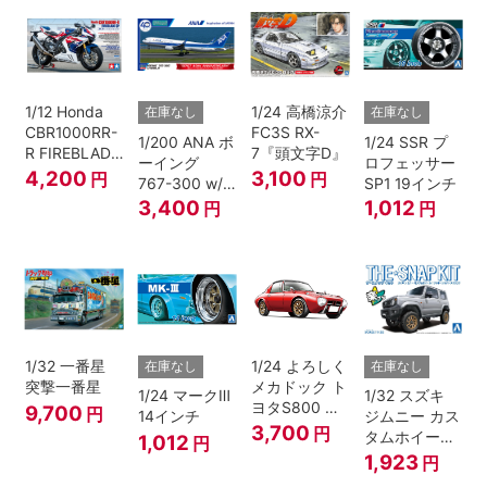
1/12 Honda
1/24 高橋涼介
在庫なし
在庫なし
CBR1000RR-
FC3S RX-
1/200 ANA ボ
1/24 SSR プ
R FIREBLADE
7『頭文字D』
ーイング
ロフェッサー
SP 30th
4,200
3,100
円
円
767-300 w/
SP1 19インチ
Anniversary
ウイングレッ
3,400
1,012
円
円
ト “B767就航
40周年”
1/32 一番星
1/24 よろしく
在庫なし
在庫なし
突撃一番星
メカドック ト
1/24 マークⅢ
1/32 スズキ
ヨタS800 女
9,700
円
14インチ
ジムニー カス
暴小町仕様
3,700
円
タムホイール
1,012
円
40周年記念パ
(シルキーシル
1,923
円
ッケージバー
バーメタリッ