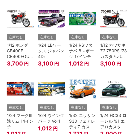
ジョン
ク)
在庫なし
在庫なし
在庫なし
在庫なし
1/12 ホンダ
1/24 LBワー
1/24 RSワタ
1/12 カワサキ
CB400F
クス ジャパン
ナベ 8スポー
Z2 750RS '73
CB400FOUR
4Dr
ク 17インチ
カスタムパー
'74
ツ付き
3,700
3,100
1,012
3,100
円
円
円
円
在庫なし
在庫なし
在庫なし
在庫なし
1/24 マークⅢ
1/24 ウイング
1/32 ニッサン
1/24 HC33 ロ
浅リム 14イン
パーツ Vol.1
S30 フェアレ
ーレル '91 エ
チ
ディZ カスタ
アロカスタム
1,012
円
ムホイール(オ
（ニッサン）
1,012
1,721
2,900