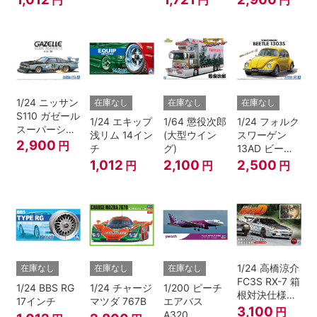
円
円
円
レンジ)
1/24 ニッサン
在庫なし
在庫なし
在庫なし
S110 ガゼール
1/24 エキップ
1/64 懲役次郎
1/24 フォルク
スーパーシル
浅リム 14イン
(大型ウイン
スワーゲン
エット '81
2,900
円
チ
グ)
13AD ビート
ル 1303S '73
1,012
2,100
2,500
円
円
円
1/24 高橋涼介
在庫なし
在庫なし
在庫なし
FC3S RX-7 箱
1/24 BBS RG
1/24 チャージ
1/200 ピーチ
根対決仕様
17インチ
マツダ 767B
エアバス
『頭文字D』
3,100
円
A320