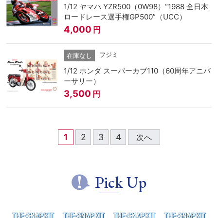
1/12 ヤマハ YZR500（0W98）“1988 全日本
ロードレース選手権GP500”（UCC）
4,000
円
フジミ
在庫なし
1/12 ホンダ スーパーカブ110（60周年アニバ
ーサリー）
3,500
円
1
2
3
4
次へ
Pick Up