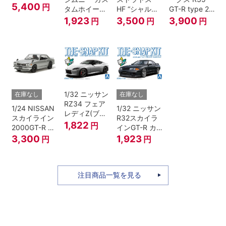
フォンアイボ
5,400
円
タムホイール
HF “シャルド
GT-R type 2
リーメタリッ
(ジャングルグ
ネ”
Ver.2
1,923
3,500
3,900
円
円
円
ク）
リーン)
1/32 ニッサン
在庫なし
在庫なし
RZ34 フェア
1/24 NISSAN
1/32 ニッサン
レディZ(ブリ
スカイライン
R32スカイラ
リアントシル
1,822
円
2000GT-R ス
インGT-R カ
バー)
トリートカス
スタムホイー
3,300
1,923
円
円
タム
ル(ブラックパ
ールメタリッ
ク)
注目商品一覧を見る