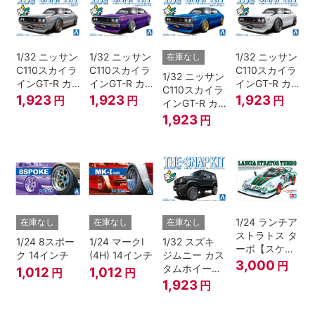
1/32 ニッサン
1/32 ニッサン
1/32 ニッサン
在庫なし
C110スカイラ
C110スカイラ
C110スカイラ
1/32 ニッサン
インGT-R カ
インGT-R カ
インGT-R カ
C110スカイラ
スタム(シルバ
スタム(メタリ
スタム(ホワイ
1,923
1,923
1,923
円
円
円
インGT-R カ
ー)
ックパープル)
ト)
スタム(メタリ
1,923
円
ックブルー)
1/24 ランチア
在庫なし
在庫なし
在庫なし
ストラトス タ
1/24 8スポー
1/24 マークI
1/32 スズキ
ーボ【スケー
ク 14インチ
(4H) 14インチ
ジムニー カス
ルモデル限
3,000
円
タムホイール
1,012
1,012
円
円
定】
(ブルーイッシ
1,923
円
ュブラックパ
ール3)