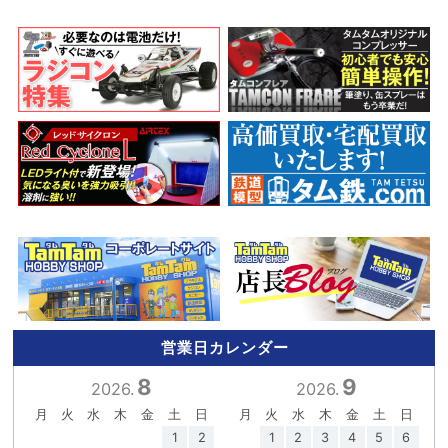
営業日カレンダー
8
9
2026.
2026.
月
火
水
木
金
土
日
月
火
水
木
金
土
日
1
2
1
2
3
4
5
6