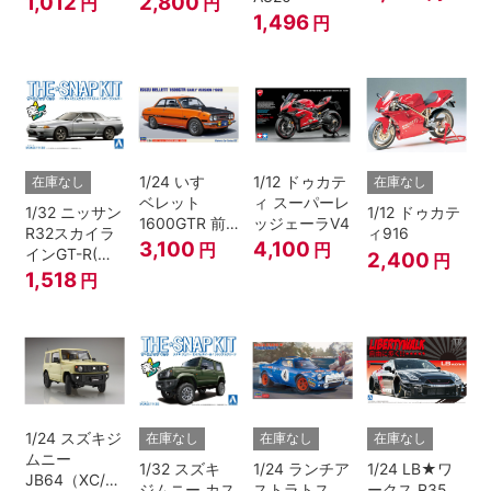
1,012
2,800
円
円
1,496
円
1/24 いすゞ
1/12 ドゥカテ
在庫なし
在庫なし
ベレット
ィ スーパーレ
1/32 ニッサン
1/12 ドゥカテ
1600GTR 前
ッジェーラV4
R32スカイラ
ィ916
期型（1969）
3,100
4,100
円
円
インGT-R(ス
2,400
円
パークシルバ
1,518
円
ー)
1/24 スズキジ
在庫なし
在庫なし
在庫なし
ムニー
1/32 スズキ
1/24 ランチア
1/24 LB★ワ
JB64（XC/シ
ジムニー カス
ストラトス
ークス R35