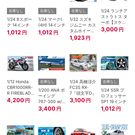
1/24 ランチア
在庫なし
在庫なし
在庫なし
ストラトス タ
1/24 8スポー
1/24 マークI
1/32 スズキ
ーボ【スケー
ク 14インチ
(4H) 14インチ
ジムニー カス
ルモデル限
3,000
円
タムホイール
1,012
1,012
円
円
定】
(ブルーイッシ
1,923
円
ュブラックパ
ール3)
1/12 Honda
1/24 高橋涼介
在庫なし
在庫なし
CBR1000RR-
FC3S RX-
1/200 ANA ボ
1/24 SSR プ
R FIREBLADE
7『頭文字D』
ーイング
ロフェッサー
SP 30th
4,200
3,100
円
円
767-300 w/
SP1 19インチ
Anniversary
ウイングレッ
3,400
1,012
円
円
ト “B767就航
40周年”