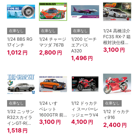
1/24 高橋涼介
在庫なし
在庫なし
在庫なし
FC3S RX-7 箱
1/24 BBS RG
1/24 チャージ
1/200 ピーチ
根対決仕様
17インチ
マツダ 767B
エアバス
『頭文字D』
3,100
円
A320
1,012
2,800
円
円
1,496
円
1/24 いすゞ
1/12 ドゥカテ
在庫なし
在庫なし
ベレット
ィ スーパーレ
1/32 ニッサン
1/12 ドゥカテ
1600GTR 前
ッジェーラV4
R32スカイラ
ィ916
期型（1969）
3,100
4,100
円
円
インGT-R(ス
2,400
円
パークシルバ
1,518
円
ー)