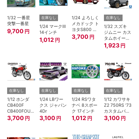
1/32 一番星
1/24 よろしく
在庫なし
在庫なし
突撃一番星
メカドック ト
1/24 マークⅢ
1/32 スズキ
ヨタS800 女
9,700
円
14インチ
ジムニー カス
暴小町仕様
3,700
円
タムホイール
1,012
円
40周年記念パ
(シルキーシル
1,923
円
ッケージバー
バーメタリッ
ジョン
ク)
在庫なし
在庫なし
在庫なし
在庫なし
1/12 ホンダ
1/24 LBワー
1/24 RSワタ
1/12 カワサキ
CB400F
クス ジャパン
ナベ 8スポー
Z2 750RS '73
CB400FOUR
4Dr
ク 17インチ
カスタムパー
'74
ツ付き
3,700
3,100
1,012
3,100
円
円
円
円