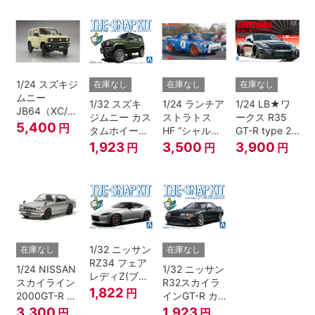
1/24 スズキジ
在庫なし
在庫なし
在庫なし
ムニー
1/32 スズキ
1/24 ランチア
1/24 LB★ワ
JB64（XC/シ
ジムニー カス
ストラトス
ークス R35
フォンアイボ
5,400
円
タムホイール
HF “シャルド
GT-R type 2
リーメタリッ
(ジャングルグ
ネ”
Ver.2
1,923
3,500
3,900
円
円
円
ク）
リーン)
1/32 ニッサン
在庫なし
在庫なし
RZ34 フェア
1/24 NISSAN
1/32 ニッサン
レディZ(ブリ
スカイライン
R32スカイラ
リアントシル
1,822
円
2000GT-R ス
インGT-R カ
バー)
トリートカス
スタムホイー
3,300
1,923
円
円