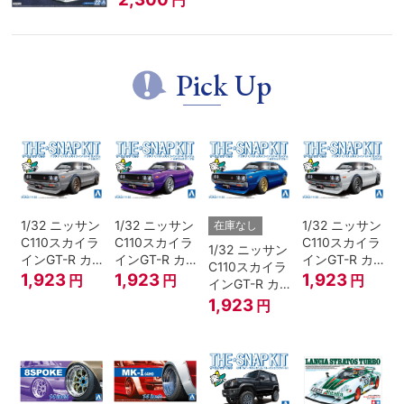
円
Pick Up
1/32 ニッサン
1/32 ニッサン
1/32 ニッサン
在庫なし
C110スカイラ
C110スカイラ
C110スカイラ
1/32 ニッサン
インGT-R カ
インGT-R カ
インGT-R カ
C110スカイラ
スタム(シルバ
スタム(メタリ
スタム(ホワイ
1,923
1,923
1,923
円
円
円
インGT-R カ
ー)
ックパープル)
ト)
スタム(メタリ
1,923
円
ックブルー)