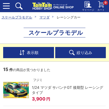
0
マイページ
カート
スケールプラモデル
マツダ
レーシングカー
スケールプラモデル
表示順
絞り込み
15
件
の商品が見つかりました
フジミ
1/24 マツダ サバンナGT 後期型 レーシング
タイプ
3,900
円