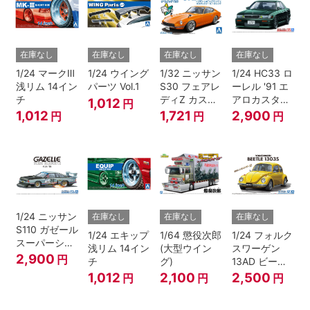
在庫なし
在庫なし
在庫なし
在庫なし
1/24 マークⅢ
1/24 ウイング
1/32 ニッサン
1/24 HC33 ロ
浅リム 14イン
パーツ Vol.1
S30 フェアレ
ーレル '91 エ
チ
ディZ カスタ
アロカスタム
1,012
円
ムホイール(オ
（ニッサン）
1,012
1,721
2,900
円
円
円
レンジ)
1/24 ニッサン
在庫なし
在庫なし
在庫なし
S110 ガゼール
1/24 エキップ
1/64 懲役次郎
1/24 フォルク
スーパーシル
浅リム 14イン
(大型ウイン
スワーゲン
エット '81
2,900
円
チ
グ)
13AD ビート
ル 1303S '73
1,012
2,100
2,500
円
円
円