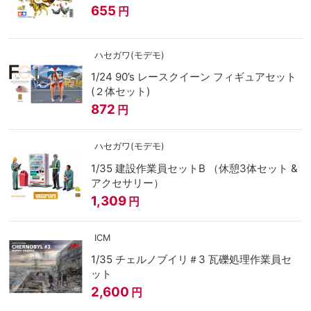
655
円
ハセガワ(モデモ)
1/24 90’s レースクイーン フィギュアセット
(２体セット)
872
円
ハセガワ(モデモ)
1/35 建設作業員セットB （休憩3体セット &
アクセサリー）
1,309
円
ICM
1/35 チェルノブイリ＃3 瓦礫処理作業員セ
ット
2,600
円