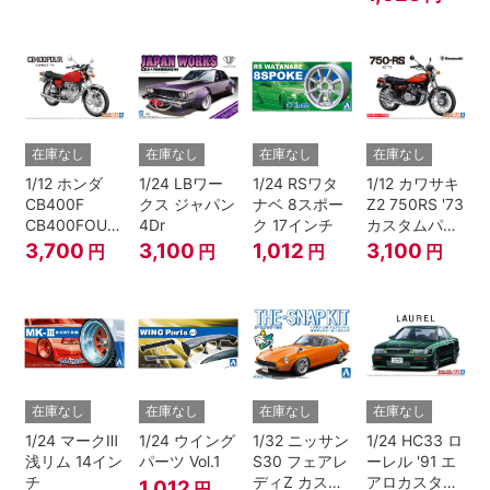
ッケージバー
バーメタリッ
ジョン
ク)
在庫なし
在庫なし
在庫なし
在庫なし
1/12 ホンダ
1/24 LBワー
1/24 RSワタ
1/12 カワサキ
CB400F
クス ジャパン
ナベ 8スポー
Z2 750RS '73
CB400FOUR
4Dr
ク 17インチ
カスタムパー
'74
ツ付き
3,700
3,100
1,012
3,100
円
円
円
円
在庫なし
在庫なし
在庫なし
在庫なし
1/24 マークⅢ
1/24 ウイング
1/32 ニッサン
1/24 HC33 ロ
浅リム 14イン
パーツ Vol.1
S30 フェアレ
ーレル '91 エ
チ
ディZ カスタ
アロカスタム
1,012
円