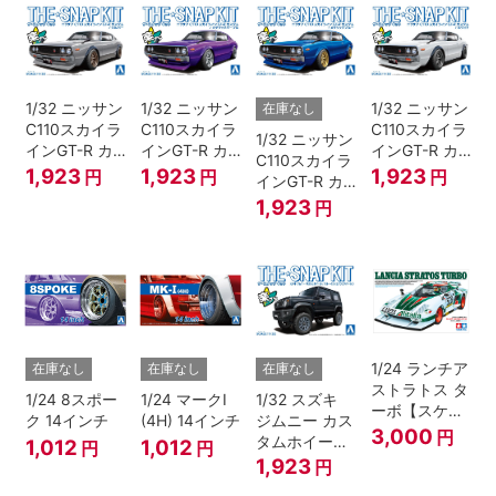
1/32 ニッサン
1/32 ニッサン
1/32 ニッサン
在庫なし
C110スカイラ
C110スカイラ
C110スカイラ
1/32 ニッサン
インGT-R カ
インGT-R カ
インGT-R カ
C110スカイラ
スタム(シルバ
スタム(メタリ
スタム(ホワイ
1,923
1,923
1,923
円
円
円
インGT-R カ
ー)
ックパープル)
ト)
スタム(メタリ
1,923
円
ックブルー)
1/24 ランチア
在庫なし
在庫なし
在庫なし
ストラトス タ
1/24 8スポー
1/24 マークI
1/32 スズキ
ーボ【スケー
ク 14インチ
(4H) 14インチ
ジムニー カス
ルモデル限
3,000
円
タムホイール
1,012
1,012
円
円
定】
(ブルーイッシ
1,923
円
ュブラックパ