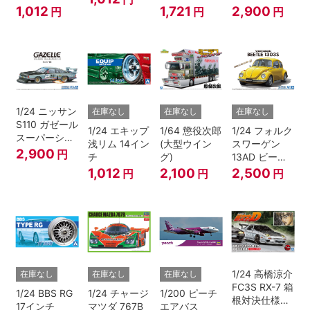
ムホイール(オ
（ニッサン）
1,012
1,721
2,900
円
円
円
レンジ)
1/24 ニッサン
在庫なし
在庫なし
在庫なし
S110 ガゼール
1/24 エキップ
1/64 懲役次郎
1/24 フォルク
スーパーシル
浅リム 14イン
(大型ウイン
スワーゲン
エット '81
2,900
円
チ
グ)
13AD ビート
ル 1303S '73
1,012
2,100
2,500
円
円
円
1/24 高橋涼介
在庫なし
在庫なし
在庫なし
FC3S RX-7 箱
1/24 BBS RG
1/24 チャージ
1/200 ピーチ
根対決仕様
17インチ
マツダ 767B
エアバス