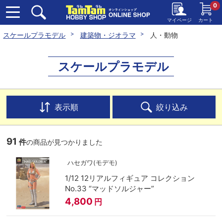
0
マイページ
カート
スケールプラモデル
建築物・ジオラマ
人・動物
スケールプラモデル
表示順
絞り込み
91
件
の商品が見つかりました
ハセガワ(モデモ)
1/12 12リアルフィギュア コレクション
No.33 “マッドソルジャー”
4,800
円