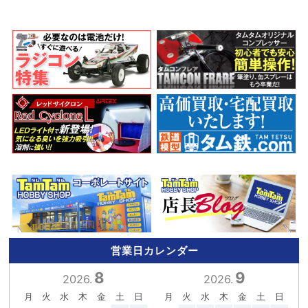
営業日カレンダー
8
9
2026.
2026.
月
火
水
木
金
土
日
月
火
水
木
金
土
日