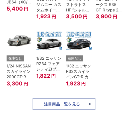
JB64（XC/シ
ジムニー カス
ストラトス
ークス R35
フォンアイボ
5,400
円
タムホイール
HF “シャルド
GT-R type 2
リーメタリッ
(ジャングルグ
ネ”
Ver.2
1,923
3,500
3,900
円
円
円
ク）
リーン)
1/32 ニッサン
在庫なし
在庫なし
RZ34 フェア
1/24 NISSAN
1/32 ニッサン
レディZ(ブリ
スカイライン
R32スカイラ
リアントシル
1,822
円
2000GT-R ス
インGT-R カ
バー)
トリートカス
スタムホイー
3,300
1,923
円
円
タム
ル(ブラックパ
ールメタリッ
ク)
注目商品一覧を見る