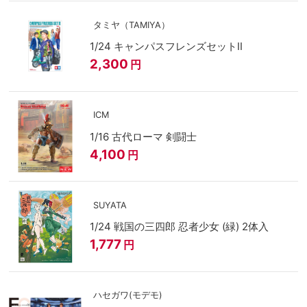
タミヤ（TAMIYA）
1/24 キャンパスフレンズセットII
2,300
円
ICM
1/16 古代ローマ 剣闘士
4,100
円
SUYATA
1/24 戦国の三四郎 忍者少女 (緑) 2体入
1,777
円
ハセガワ(モデモ)