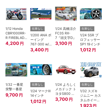
ール3)
1/12 Honda
1/24 高橋涼介
在庫なし
在庫なし
CBR1000RR-
FC3S RX-
1/200 ANA ボ
1/24 SSR プ
R FIREBLADE
7『頭文字D』
ーイング
ロフェッサー
SP 30th
4,200
3,100
円
円
767-300 w/
SP1 19インチ
Anniversary
ウイングレッ
3,400
1,012
円
円
ト “B767就航
40周年”
1/32 一番星
1/24 よろしく
在庫なし
在庫なし
突撃一番星
メカドック ト
1/24 マークⅢ
1/32 スズキ
ヨタS800 女
9,700
円
14インチ
ジムニー カス
暴小町仕様
3,700
円
タムホイール
1,012
円
40周年記念パ
(シルキーシル
1,923
円