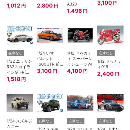
『頭文字D』
3,100
円
A320
1,012
2,800
円
円
1,496
円
1/24 いすゞ
1/12 ドゥカテ
在庫なし
在庫なし
ベレット
ィ スーパーレ
1/32 ニッサン
1/12 ドゥカテ
1600GTR 前
ッジェーラV4
R32スカイラ
ィ916
期型（1969）
3,100
4,100
円
円
インGT-R(ス
2,400
円
パークシルバ
1,518
円
ー)
1/24 スズキジ
在庫なし
在庫なし
在庫なし
ムニー
1/32 スズキ
1/24 ランチア
1/24 LB★ワ