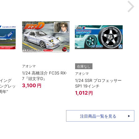
アオシマ
在庫なし
在庫
1/24 高橋涼介 FC3S RX-
アオシマ
アオシ
7『頭文字D』
ボーイング
1/24 SSR プロフェッサー
1/3
3,100
円
ウイングレッ
SP1 19インチ
ライン
周年”
ール(
1,012
円
1,92
注目商品一覧を見る