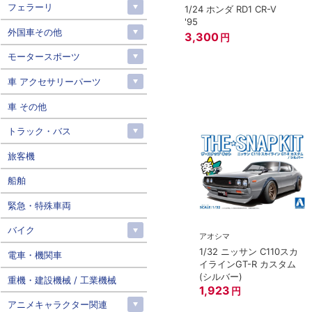
フェラーリ
1/24 ホンダ RD1 CR-V
'95
外国車その他
3,300
円
モータースポーツ
車 アクセサリーパーツ
車 その他
トラック・バス
旅客機
船舶
緊急・特殊車両
バイク
アオシマ
アオシマ
1/32 ニッサン RZ34 フェ
1/32 ニッサン C110スカ
MIYA）
電車・機関車
アレディZ(ブリリアント
イラインGT-R カスタム
ISSAN スカイライ
シルバー)
(シルバー)
重機・建設機械 / 工業機械
GT-R ストリート
1,822
1,923
円
円
アニメキャラクター関連
円