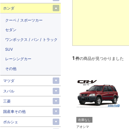
ホンダ
クーペ / スポーツカー
セダン
ワンボックス / バン / トラック
SUV
1
件
の商品が見つかりました
レーシングカー
その他
マツダ
スバル
三菱
国産車その他
在庫なし
ポルシェ
アオシマ