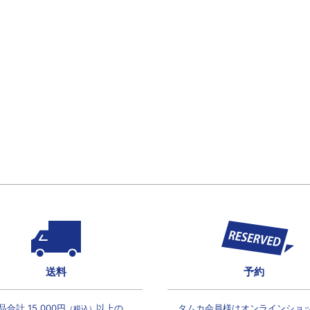
送料
予約
品合計 15,000円
以上の
タムカ会員様は
オンラインショ
（税込）