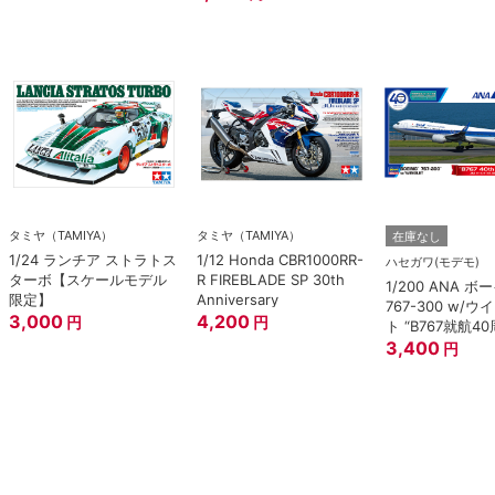
タミヤ（TAMIYA）
タミヤ（TAMIYA）
在庫なし
1/24 ランチア ストラトス
1/12 Honda CBR1000RR-
ハセガワ(モデモ)
ターボ【スケールモデル
R FIREBLADE SP 30th
1/200 ANA 
限定】
Anniversary
767-300 w/
3,000
4,200
円
円
ト “B767就航40
3,400
円