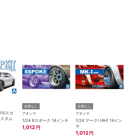
ハセガ
在庫なし
在庫なし
110スカ
1/2
アオシマ
アオシマ
カスタム
EP7
1/24 8スポーク 14インチ
1/24 マークI (4H) 14イン
ア） 
チ
1,012
円
ー”
3,3
1,012
円